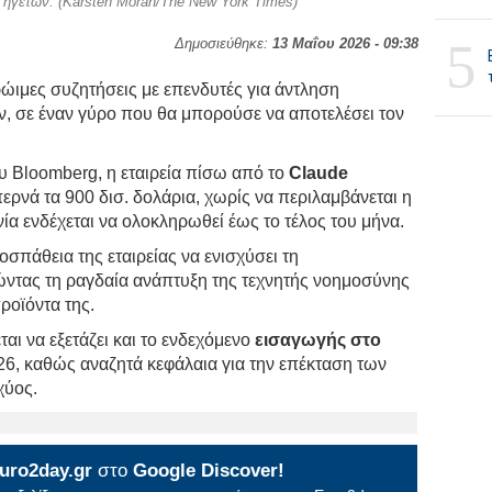
ν ηγετών. (Karsten Moran/The New York Times)
5
Δημοσιεύθηκε:
13 Μαΐου 2026 - 09:38
ώιμες συζητήσεις με επενδυτές για άντληση
ν, σε έναν γύρο που θα μπορούσε να αποτελέσει τον
 Bloomberg, η εταιρεία πίσω από το
Claude
ερνά τα 900 δισ. δολάρια, χωρίς να περιλαμβάνεται η
α ενδέχεται να ολοκληρωθεί έως το τέλος του μήνα.
οσπάθεια της εταιρείας να ενισχύσει τη
ώντας τη ραγδαία ανάπτυξη της τεχνητής νοημοσύνης
προϊόντα της.
αι να εξετάζει και το ενδεχόμενο
εισαγωγής στο
6, καθώς αναζητά κεφάλαια για την επέκταση των
χύος.
uro2day.gr
στο
Google Discover!