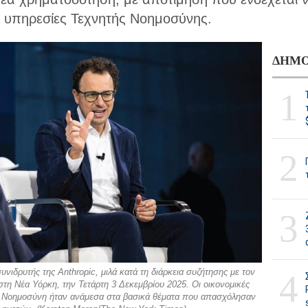
 υπηρεσίες Τεχνητής Νοημοσύνης.
ΔΗΜΟ
1
2
3
νιδρυτής της Anthropic, μιλά κατά τη διάρκεια συζήτησης με τον
4
τη Νέα Υόρκη, την Τετάρτη 3 Δεκεμβρίου 2025. Οι οικονομικές
τή Νοημοσύνη ήταν ανάμεσα στα βασικά θέματα που απασχόλησαν