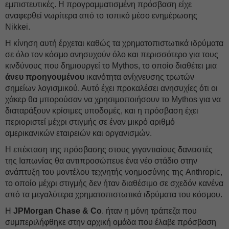
εμπιστευτικές. Η προγραμματισμένη πρόσβαση είχε
αναφερθεί νωρίτερα από το τοπικό μέσο ενημέρωσης
Nikkei.
Η κίνηση αυτή έρχεται καθώς τα χρηματοπιστωτικά ιδρύματα
σε όλο τον κόσμο ανησυχούν όλο και περισσότερο για τους
κινδύνους που δημιουργεί το Mythos, το οποίο διαθέτει μια
άνευ προηγουμένου
ικανότητα ανίχνευσης τρωτών
σημείων λογισμικού. Αυτό έχει προκαλέσει ανησυχίες ότι οι
χάκερ θα μπορούσαν να χρησιμοποιήσουν το Mythos για να
διαταράξουν κρίσιμες υποδομές, και η πρόσβαση έχει
περιοριστεί μέχρι στιγμής σε έναν μικρό αριθμό
αμερικανικών εταιρειών και οργανισμών.
Η επέκταση της πρόσβασης στους γιγαντιαίους δανειστές
της Ιαπωνίας θα αντιπροσώπευε ένα νέο στάδιο στην
ανάπτυξη του μοντέλου τεχνητής νοημοσύνης της Anthropic,
το οποίο μέχρι στιγμής δεν ήταν διαθέσιμο σε σχεδόν κανένα
από τα μεγαλύτερα χρηματοπιστωτικά ιδρύματα του κόσμου.
Η
JPMorgan Chase & Co
. ήταν η μόνη τράπεζα που
συμπεριλήφθηκε στην αρχική ομάδα που έλαβε πρόσβαση