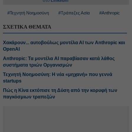
στο
Linkedin
#Τεχνητή Νοημοσύνη
#Τράπεζες Ασία
#Anthropic
ΣΧΕΤΙΚΑ ΘΕΜΑΤΑ
Χακάρουν... αυτοβούλως μοντέλα ΑΙ των Anthropic και
OpenAI
Anthropic: Τα μοντέλα AI παραβίασαν κατά λάθος
συστήματα τριών Οργανισμών
Τεχνητή Νοημοσύνη: Η νέα «μηχανή» που γεννά
startups
Πώς η Κίνα εκτόπισε τη Δύση από την κορυφή των
παγκόσμιων τραπεζών