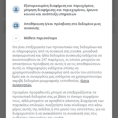
Εξατομικευμένη διαφήμιση και περιεχόμενο,
μέτρηση διαφήμισης και περιεχομένου, έρευνα
κοινού και ανάπτυξη υπηρεσιών
Αποθήκευση ή/και πρόσβαση στα δεδομένα μιας
Προσθέστε το euro2day.gr στο Discover
συσκευής
Μάθετε περισσότερα
Θα γίνει επεξεργασία των προσωπικών σας δεδομένων και
οι πληροφορίες από τη συσκευή σας (cookie, μοναδικά
αναγνωριστικά και άλλα δεδομένα συσκευής) ενδέχεται να
κοινοποιηθούν σε 237 παρόχους, οι οποίοι μπορούν να
αποκτήσουν πρόσβαση σε αυτές ή να τις αποθηκεύσουν.
Αυτές οι πληροφορίες ενδέχεται επίσης να
χρησιμοποιηθούν συγκεκριμένα από αυτόν τον ιστότοπο.
Εμείς και οι συνεργάτες μας ενδέχεται να χρησιμοποιούμε
ακριβή δεδομένα γεωγραφικής τοποθεσίας.
Λίστα
συνεργατών.
Ορισμένοι προμηθευτές μπορεί να επεξεργάζονται τα
προσωπικά δεδομένα σας με βάση το έννομο συμφέρον
τους, αλλά μπορείτε να αρνηθείτε κάνοντας διαχείριση των
παρακάτω επιλογών. Αναζητήστε έναν σύνδεσμο στο κάτω
μέρος αυτής της σελίδας ή στο μενού του ιστοτόπου, για να
διαχειριστείτε ή να ανακαλέσετε τη συναίνεσή σας στις
ρυθμίσεις απορρήτου και cookie.