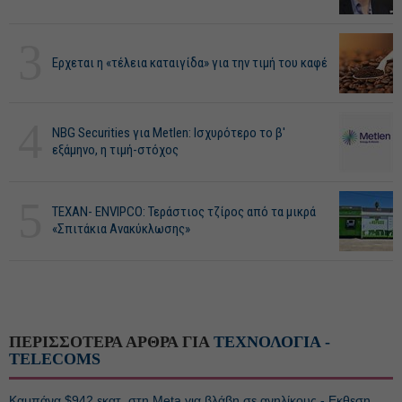
3
Ερχεται η «τέλεια καταιγίδα» για την τιμή του καφέ
4
NBG Securities για Metlen: Ισχυρότερο το β'
εξάμηνο, η τιμή-στόχος
5
ΤΕΧΑΝ- ENVIPCO: Τεράστιος τζίρος από τα μικρά
«Σπιτάκια Ανακύκλωσης»
ΠΕΡΙΣΣΟΤΕΡΑ ΑΡΘΡΑ ΓΙΑ
ΤΕΧΝΟΛΟΓΙΑ -
TELECOMS
Καμπάνα $942 εκατ. στη Meta για βλάβη σε ανηλίκους - Εκθεση