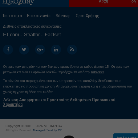
Αρχή
Ταυτότητα
Επικοινωνία
Sitemap
Οροι Χρήσης
Διεθνείς αποκλειστικές συνεργασίες:
FT.com
Stratfor
Factset
Οι τιμές των μετοχών και των δεικτών εμφανίζονται με καθυστέρηση 15’. Οι τιμές των
μετοχών και των ελληνικών δεικτών προέρχονται από την
InBroker
Το σύνολο του περιεχομένου και των υπηρεσιών του euro2day διατίθεται στους
επισκέπτες για προσωπική χρήση. Απαγορεύεται η χρήση και η επαναδημοσίευσή του
χωρίς τη γραπτή άδεια του εκδότη.
Δήλωση Απορρήτου και Προστασίας Δεδομένων Προσωπικού
Χαρακτήρα
Copyright © 2001 – 2026 MEDIA2DAY
All Rights Reserved.
Managed Cloud by C2