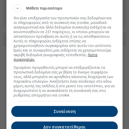
Μάθετε περισσότερα
Θα γίνει επεξεργασία των προσωπικών σας δεδομένων και
οι πληροφορίες από τη συσκευή σας (cookie, μοναδικά
αναγνωριστικά και άλλα δεδομένα συσκευής) ενδέχεται να
κοινοποιηθούν σε 237 παρόχους, οι οποίοι μπορούν να
αποκτήσουν πρόσβαση σε αυτές ή να τις αποθηκεύσουν.
Προσθέστε το euro2day.gr στο Discover
Αυτές οι πληροφορίες ενδέχεται επίσης να
χρησιμοποιηθούν συγκεκριμένα από αυτόν τον ιστότοπο.
Εμείς και οι συνεργάτες μας ενδέχεται να χρησιμοποιούμε
ακριβή δεδομένα γεωγραφικής τοποθεσίας.
Λίστα
συνεργατών.
Ορισμένοι προμηθευτές μπορεί να επεξεργάζονται τα
προσωπικά δεδομένα σας με βάση το έννομο συμφέρον
τους, αλλά μπορείτε να αρνηθείτε κάνοντας διαχείριση των
παρακάτω επιλογών. Αναζητήστε έναν σύνδεσμο στο κάτω
μέρος αυτής της σελίδας ή στο μενού του ιστοτόπου, για να
διαχειριστείτε ή να ανακαλέσετε τη συναίνεσή σας στις
ρυθμίσεις απορρήτου και cookie.
Συναίνεση
Δεν συγκατατίθεμαι