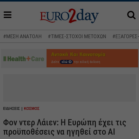
#ΜΕΣΗ ΑΝΑΤΟΛΗ
#ΤΙΜΕΣ-ΣΤΟΧΟΙ ΜΕΤΟΧΩΝ
#ΕΞΑΓΟΡΕΣ
Δείτε
εδώ
την ειδική έκδοση
ΕΙΔΗΣΕΙΣ
ΚΟΣΜΟΣ
Φον ντερ Λάιεν: Η Ευρώπη έχει τις
προϋποθέσεις να ηγηθεί στo AI