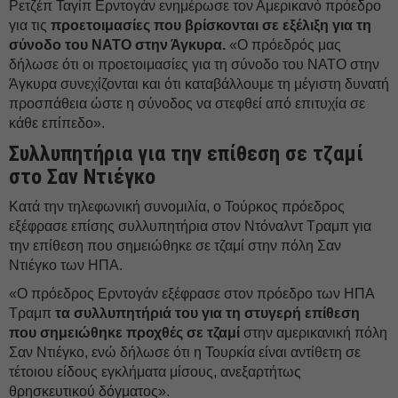
Ρετζέπ Ταγίπ Ερντογάν ενημέρωσε τον Αμερικανό πρόεδρο
για τις
προετοιμασίες που βρίσκονται σε εξέλιξη για τη
σύνοδο του ΝΑΤΟ στην Άγκυρα.
«Ο πρόεδρός μας
δήλωσε ότι οι προετοιμασίες για τη σύνοδο του ΝΑΤΟ στην
Άγκυρα συνεχίζονται και ότι καταβάλλουμε τη μέγιστη δυνατή
προσπάθεια ώστε η σύνοδος να στεφθεί από επιτυχία σε
κάθε επίπεδο».
Συλλυπητήρια για την επίθεση σε τζαμί
στο Σαν Ντιέγκο
Κατά την τηλεφωνική συνομιλία, ο Τούρκος πρόεδρος
εξέφρασε επίσης συλλυπητήρια στον Ντόναλντ Τραμπ για
την επίθεση που σημειώθηκε σε τζαμί στην πόλη Σαν
Ντιέγκο των ΗΠΑ.
«Ο πρόεδρος Ερντογάν εξέφρασε στον πρόεδρο των ΗΠΑ
Τραμπ
τα συλλυπητήριά του για τη στυγερή επίθεση
που σημειώθηκε προχθές σε τζαμί
στην αμερικανική πόλη
Σαν Ντιέγκο, ενώ δήλωσε ότι η Τουρκία είναι αντίθετη σε
τέτοιου είδους εγκλήματα μίσους, ανεξαρτήτως
θρησκευτικού δόγματος».