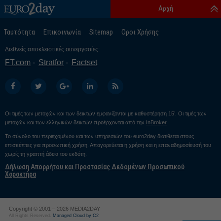
Αρχή
Ταυτότητα
Επικοινωνία
Sitemap
Οροι Χρήσης
Διεθνείς αποκλειστικές συνεργασίες:
FT.com
Stratfor
Factset
Οι τιμές των μετοχών και των δεικτών εμφανίζονται με καθυστέρηση 15’. Οι τιμές των
μετοχών και των ελληνικών δεικτών προέρχονται από την
InBroker
Το σύνολο του περιεχομένου και των υπηρεσιών του euro2day διατίθεται στους
επισκέπτες για προσωπική χρήση. Απαγορεύεται η χρήση και η επαναδημοσίευσή του
χωρίς τη γραπτή άδεια του εκδότη.
Δήλωση Απορρήτου και Προστασίας Δεδομένων Προσωπικού
Χαρακτήρα
Copyright © 2001 – 2026 MEDIA2DAY
All Rights Reserved.
Managed Cloud by C2