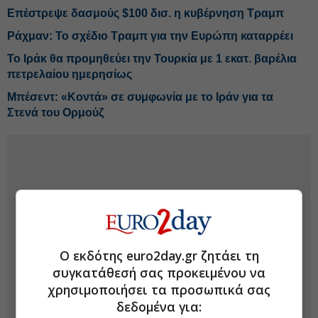
Επέστρεψε δασμούς $100 δισ. η κυβέρνηση Τραμπ
Ράχμαν: Το σχέδιο Τραμπ για την Ευρώπη καταρρέει
Το Ιράκ θα προμηθεύει την Τουρκία με 1 εκατ. βαρέλια
πετρελαίου ημερησίως
Μπέσεντ: «Κοντά» σε συμφωνία με το Ιράν για τα
Στενά του Ορμούζ
Ο εκδότης euro2day.gr ζητάει τη
συγκατάθεσή σας προκειμένου να
χρησιμοποιήσει τα προσωπικά σας
δεδομένα για: