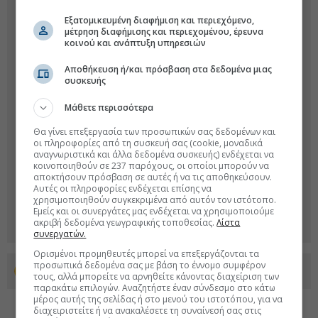
Εξατομικευμένη διαφήμιση και περιεχόμενο,
μέτρηση διαφήμισης και περιεχομένου, έρευνα
κοινού και ανάπτυξη υπηρεσιών
Αποθήκευση ή/και πρόσβαση στα δεδομένα μιας
συσκευής
Μάθετε περισσότερα
Θα γίνει επεξεργασία των προσωπικών σας δεδομένων και
οι πληροφορίες από τη συσκευή σας (cookie, μοναδικά
αναγνωριστικά και άλλα δεδομένα συσκευής) ενδέχεται να
κοινοποιηθούν σε 237 παρόχους, οι οποίοι μπορούν να
αποκτήσουν πρόσβαση σε αυτές ή να τις αποθηκεύσουν.
Αυτές οι πληροφορίες ενδέχεται επίσης να
χρησιμοποιηθούν συγκεκριμένα από αυτόν τον ιστότοπο.
Εμείς και οι συνεργάτες μας ενδέχεται να χρησιμοποιούμε
ακριβή δεδομένα γεωγραφικής τοποθεσίας.
Λίστα
συνεργατών.
Ορισμένοι προμηθευτές μπορεί να επεξεργάζονται τα
προσωπικά δεδομένα σας με βάση το έννομο συμφέρον
Προσθέστε το euro2day.gr στο Discover
τους, αλλά μπορείτε να αρνηθείτε κάνοντας διαχείριση των
παρακάτω επιλογών. Αναζητήστε έναν σύνδεσμο στο κάτω
μέρος αυτής της σελίδας ή στο μενού του ιστοτόπου, για να
διαχειριστείτε ή να ανακαλέσετε τη συναίνεσή σας στις