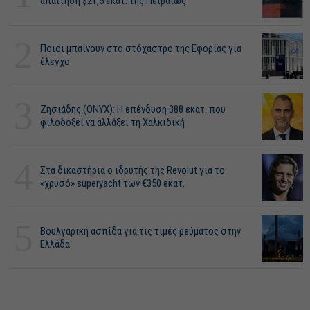
απαίτηση $21,5 εκατ. της Πειραιώς
2
Ποιοι μπαίνουν στο στόχαστρο της Εφορίας για
έλεγχο
3
Ζησιάδης (ONYX): Η επένδυση 388 εκατ. που
φιλοδοξεί να αλλάξει τη Χαλκιδική
4
Στα δικαστήρια ο ιδρυτής της Revolut για το
«χρυσό» superyacht των €350 εκατ.
5
Βουλγαρική ασπίδα για τις τιμές ρεύματος στην
Ελλάδα