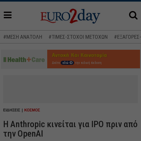
#ΜΕΣΗ ΑΝΑΤΟΛΗ
#ΤΙΜΕΣ-ΣΤΟΧΟΙ ΜΕΤΟΧΩΝ
#ΕΞΑΓΟΡΕΣ
Δείτε
εδώ
την ειδική έκδοση
ΕΙΔΗΣΕΙΣ
ΚΟΣΜΟΣ
Η Anthropic κινείται για IPO πριν από
την OpenAI