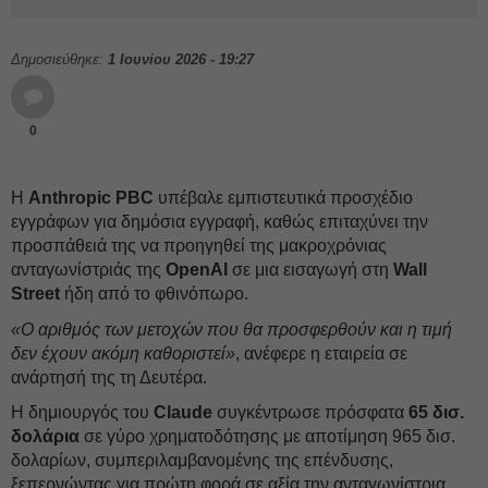
Δημοσιεύθηκε:
1 Ιουνίου 2026 - 19:27
0
Η
Anthropic PBC
υπέβαλε εμπιστευτικά προσχέδιο
εγγράφων για δημόσια εγγραφή, καθώς επιταχύνει την
προσπάθειά της να προηγηθεί της μακροχρόνιας
ανταγωνίστριάς της
OpenAI
σε μια εισαγωγή στη
Wall
Street
ήδη από το φθινόπωρο.
«Ο αριθμός των μετοχών που θα προσφερθούν και η τιμή
δεν έχουν ακόμη καθοριστεί»
, ανέφερε η εταιρεία σε
ανάρτησή της τη Δευτέρα.
Η δημιουργός του
Claude
συγκέντρωσε πρόσφατα
65 δισ.
δολάρια
σε γύρο χρηματοδότησης με αποτίμηση 965 δισ.
δολαρίων, συμπεριλαμβανομένης της επένδυσης,
ξεπερνώντας για πρώτη φορά σε αξία την ανταγωνίστρια