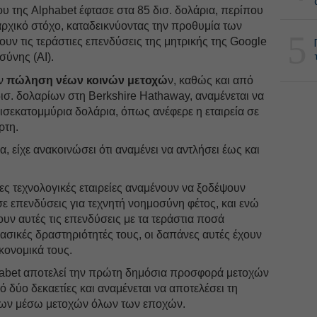
υ της Alphabet έφτασε στα 85 δισ. δολάρια, περίπου
αρχικό στόχο, καταδεικνύοντας την προθυμία των
5
ν τις τεράστιες επενδύσεις της μητρικής της Google
ύνης (AI).
ην
πώληση νέων κοινών μετοχώ
ν, καθώς και από
δισ. δολαρίων στη Berkshire Hathaway, αναμένεται να
ισεκατομμύρια δολάρια, όπως ανέφερε η εταιρεία σε
ρτη.
 είχε ανακοινώσει ότι αναμένει να αντλήσει έως και
ες τεχνολογικές εταιρείες αναμένουν να ξοδέψουν
ε επενδύσεις για τεχνητή νοημοσύνη φέτος, και ενώ
ν αυτές τις επενδύσεις με τα τεράστια ποσά
σικές δραστηριότητές τους, οι δαπάνες αυτές έχουν
κονομικά τους.
abet αποτελεί την πρώτη δημόσια προσφορά μετοχών
 δύο δεκαετίες και αναμένεται να αποτελέσει τη
ίων μέσω μετοχών όλων των εποχών.