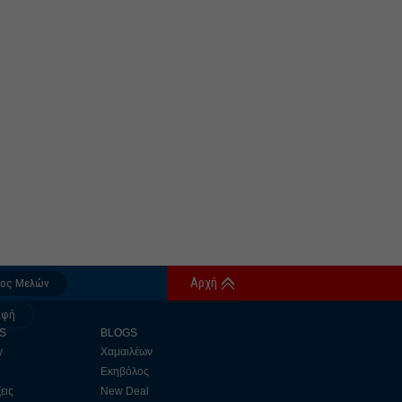
Αρχή
δος Μελών
αφή
S
BLOGS
y
Χαμαιλέων
Εκηβόλος
εις
New Deal