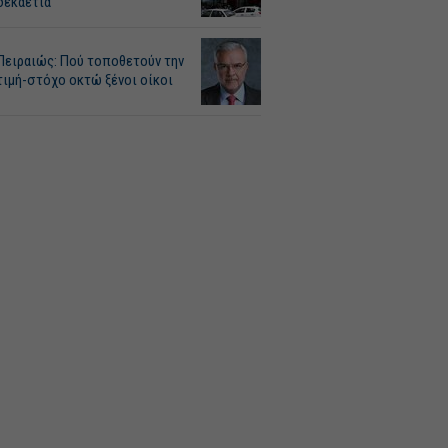
δεκαετία
Πειραιώς: Πού τοποθετούν την
τιμή-στόχο οκτώ ξένοι οίκοι