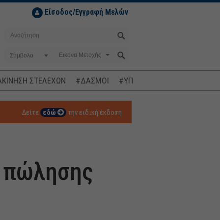
Είσοδος/Εγγραφή Μελών
Σύμβολο
ΚΙΝΗΣΗ ΣΤΕΛΕΧΩΝ
#ΔΑΣΜΟΙ
#ΥΠΟΚΛΟΠΕΣ
#ΠΛΗΘΩΡΙΣΜ
Δείτε
εδώ
την ειδική έκδοση
ω πώλησης