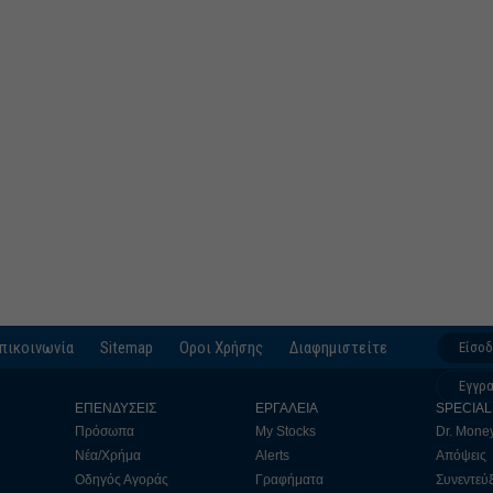
πικοινωνία
Sitemap
Οροι Χρήσης
Διαφημιστείτε
Είσο
Εγγρ
ΕΠΕΝΔΥΣΕΙΣ
ΕΡΓΑΛΕΙΑ
SPECIAL
Πρόσωπα
My Stocks
Dr. Mone
Νέα/Χρήμα
Alerts
Απόψεις
Οδηγός Αγοράς
Γραφήματα
Συνεντεύξ