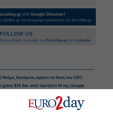
uro2day.gr
στο
Google Discover!
 εξελίξεις με την υπογραφη εγκυρότητας του Euro2day.gr
FOLLOW US
Ακολουθήστε τη σελίδα του
Euro2day.gr
στο
Linkedin
 Ντέμις Χασάμπις αφήνει τη θέση του CEO
 χρέος $15 δισ. από πρότζεκτ AI της Google
ρόχους κινητής τηλεφωνίας στη νέα εποχή του
ης SpaceX αξίας $94 δισ. μετά την IPO