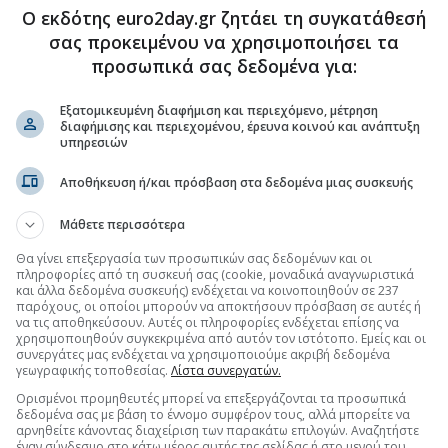
Ο εκδότης euro2day.gr ζητάει τη συγκατάθεσή
σας προκειμένου να χρησιμοποιήσει τα
προσωπικά σας δεδομένα για:
.gr στο Discover
Εξατομικευμένη διαφήμιση και περιεχόμενο, μέτρηση
διαφήμισης και περιεχομένου, έρευνα κοινού και ανάπτυξη
υπηρεσιών
Αποθήκευση ή/και πρόσβαση στα δεδομένα μιας συσκευής
Μάθετε περισσότερα
Θα γίνει επεξεργασία των προσωπικών σας δεδομένων και οι
πληροφορίες από τη συσκευή σας (cookie, μοναδικά αναγνωριστικά
και άλλα δεδομένα συσκευής) ενδέχεται να κοινοποιηθούν σε 237
παρόχους, οι οποίοι μπορούν να αποκτήσουν πρόσβαση σε αυτές ή
να τις αποθηκεύσουν. Αυτές οι πληροφορίες ενδέχεται επίσης να
χρησιμοποιηθούν συγκεκριμένα από αυτόν τον ιστότοπο. Εμείς και οι
συνεργάτες μας ενδέχεται να χρησιμοποιούμε ακριβή δεδομένα
γεωγραφικής τοποθεσίας.
Λίστα συνεργατών.
Ορισμένοι προμηθευτές μπορεί να επεξεργάζονται τα προσωπικά
δεδομένα σας με βάση το έννομο συμφέρον τους, αλλά μπορείτε να
αρνηθείτε κάνοντας διαχείριση των παρακάτω επιλογών. Αναζητήστε
έναν σύνδεσμο στο κάτω μέρος αυτής της σελίδας ή στο μενού του