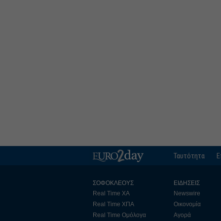
Ταυτότητα
Ε
ΣΟΦΟΚΛΕΟΥΣ
ΕΙΔΗΣΕΙΣ
Real Time ΧΑ
Newswire
Real Time ΧΠΑ
Οικονομία
Real Time Ομόλογα
Αγορά