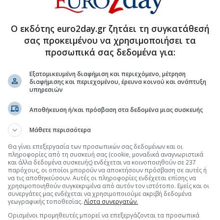
κό ιρανικό σχολείο της χώρας
Ο εκδότης euro2day.gr ζητάει τη συγκατάθεσή
 «πάγωσε» τις δαπάνες των νοικοκυριών
σας προκειμένου να χρησιμοποιήσει τα
προσωπικά σας δεδομένα για:
.gr στο Discover
Εξατομικευμένη διαφήμιση και περιεχόμενο, μέτρηση
διαφήμισης και περιεχομένου, έρευνα κοινού και ανάπτυξη
υπηρεσιών
Αποθήκευση ή/και πρόσβαση στα δεδομένα μιας συσκευής
Μάθετε περισσότερα
Θα γίνει επεξεργασία των προσωπικών σας δεδομένων και οι
πληροφορίες από τη συσκευή σας (cookie, μοναδικά αναγνωριστικά
και άλλα δεδομένα συσκευής) ενδέχεται να κοινοποιηθούν σε 237
παρόχους, οι οποίοι μπορούν να αποκτήσουν πρόσβαση σε αυτές ή
να τις αποθηκεύσουν. Αυτές οι πληροφορίες ενδέχεται επίσης να
χρησιμοποιηθούν συγκεκριμένα από αυτόν τον ιστότοπο. Εμείς και οι
συνεργάτες μας ενδέχεται να χρησιμοποιούμε ακριβή δεδομένα
γεωγραφικής τοποθεσίας.
Λίστα συνεργατών.
Ορισμένοι προμηθευτές μπορεί να επεξεργάζονται τα προσωπικά