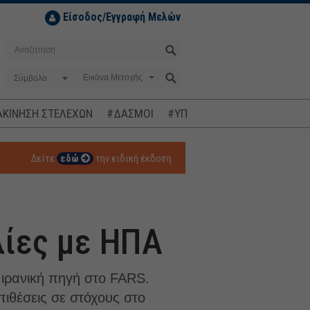
Είσοδος/Εγγραφή Μελών
Σύμβολο
ΚΙΝΗΣΗ ΣΤΕΛΕΧΩΝ
#ΔΑΣΜΟΙ
#ΥΠΟΚΛΟΠΕΣ
#ΠΛΗΘΩΡΙΣΜ
Δείτε
εδώ
την ειδική έκδοση
λίες με ΗΠΑ
 ιρανική πηγή στο FARS.
πιθέσεις σε στόχους στο