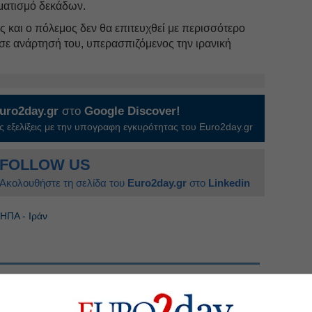
ματισμό δεκάδων.
ς και ο πόλεμος δεν θα επιτευχθεί με περισσότερο
σε ανάρτησή του, υπερασπιζόμενος την ιρανική
uro2day.gr
στο
Google Discover!
 εξελίξεις με την υπογραφη εγκυρότητας του Euro2day.gr
FOLLOW US
Ακολουθήστε τη σελίδα του
Euro2day.gr
στο
Linkedin
ΗΠΑ - Ιράν
ς είναι διχασμένο»
α τη μεγαλύτερη επίθεση από τον Β' Παγκόσμιο