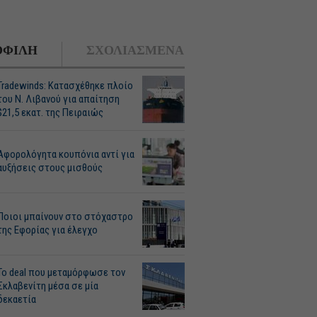
ΦΙΛΗ
ΣΧΟΛΙΑΣΜΕΝΑ
Tradewinds: Κατασχέθηκε πλοίο
του Ν. Λιβανού για απαίτηση
$21,5 εκατ. της Πειραιώς
Αφορολόγητα κουπόνια αντί για
αυξήσεις στους μισθούς
Ποιοι μπαίνουν στο στόχαστρο
της Εφορίας για έλεγχο
Το deal που μεταμόρφωσε τον
Σκλαβενίτη μέσα σε μία
δεκαετία