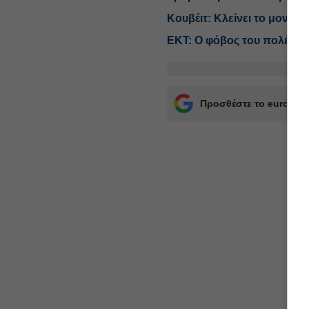
Κουβέιτ: Κλείνει το μοναδι
ΕΚΤ: Ο φόβος του πολέμου
Προσθέστε το euro2day