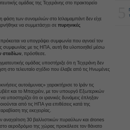
τευτικής ομάδας της Τεχεράνης στο πρακτορείο
5
η φάση των συνομιλιών στο Ισλαμαμπάντ δεν είχε
αρνήθηκε να συμμετάσχει σε
πυρηνικές
εν πρόκειται να υπογράψει συμφωνία που αγνοεί τον
ής συμφωνίας με τις ΗΠΑ, αυτή θα υλοποιηθεί μέσω
ν σταδίων
, πρόσθεσε.
γματευτικής ομάδας υποστήριξε ότι η Τεχεράνη δεν
ηση στο τελευταίο σχέδιο που έλαβε από τις Ηνωμένες
 κινήσεις αυτοάμυνας» χαρακτήρισε το Ιράν τις
υβέιτ και το Μπαχρέιν, με τον υπουργό Εξωτερικών
να υποστηρίζει ότι οι ιρανικές δυνάμεις έπληξαν
ιούνται από τις ΗΠΑ για επιθέσεις κατά της
παραβίαση της εκεχειρίας.
ην αναχαίτιση 30 βαλλιστικών πυραύλων και drones
 στο αεροδρόμιο της χώρας προκάλεσε τον θάνατο