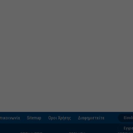
πικοινωνία
Sitemap
Οροι Χρήσης
Διαφημιστείτε
Είσο
Εγγρ