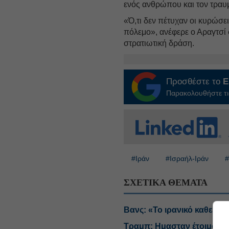
ενός ανθρώπου και τον τραυ
«Ό,τι δεν πέτυχαν οι κυρώσει
πόλεμο», ανέφερε ο Αραγτσί 
στρατιωτική δράση.
Προσθέστε το
E
Παρακολουθήστε τις
#Ιράν
#Ισραήλ-Ιράν
#
ΣΧΕΤΙΚΑ ΘΕΜΑΤΑ
Βανς: «Το ιρανικό καθεστώ
Τραμπ: Ημασταν έτοιμοι γι