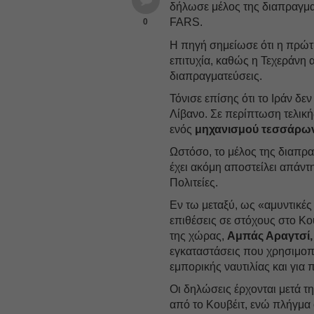
δήλωσε μέλος της διαπραγμα
FARS.
0
Η πηγή σημείωσε ότι η πρώτ
επιτυχία, καθώς η Τεχεράνη 
διαπραγματεύσεις.
Τόνισε επίσης ότι το Ιράν δ
Λίβανο. Σε περίπτωση τελικ
ενός
μηχανισμού τεσσάρω
Ωστόσο, το μέλος της διαπρα
έχει ακόμη αποστείλει απάντ
Πολιτείες.
Εν τω μεταξύ, ως «αμυντικές
επιθέσεις σε στόχους στο Κο
της χώρας,
Αμπάς Αραγτσί,
εγκαταστάσεις που χρησιμοπο
εμπορικής ναυτιλίας και για 
Οι δηλώσεις έρχονται μετά τ
από το Κουβέιτ, ενώ πλήγμα