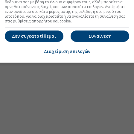
δεδομένα σας με βάση το έννομο συμφέρον τους, αλλά μπορείτε να
αρνηθείτε κάνοντας διαχείριση των παρακάτω επιλογών. Αναζητήστε
έναν σύνδεσμο στο κάτω μέρος αυτής της σελίδας ή στο μενού του
ιστοτόπου, για να διαχειριστείτε ή να ανακαλέσετε τη συναίνεσή σας
στις ρυθμίσεις απορρήτου και cookie.
Δεν συγκατατίθεμαι
Συναίνεση
Διαχείριση επιλογών