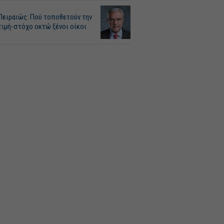
Πειραιώς: Πού τοποθετούν την
τιμή-στόχο οκτώ ξένοι οίκοι