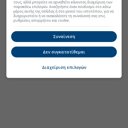
τους, αλλά μπορείτε να αρνηθείτε κάνοντας διαχείριση των
παρακάτω επιλογών. Αναζητήστε έναν σύνδεσμο στο κάτω
μέρος αυτής της σελίδας ή στο μενού του ιστοτόπου, για να
διαχειριστείτε ή να ανακαλέσετε τη συναίνεσή σας στις
ρυθμίσεις απορρήτου και cookie.
Συναίνεση
Δεν συγκατατίθεμαι
Διαχείριση επιλογών