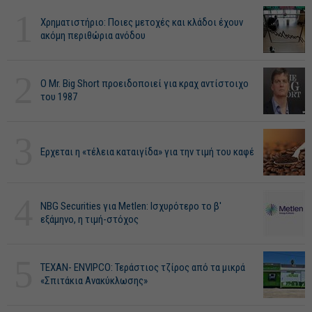
1
Χρηματιστήριο: Ποιες μετοχές και κλάδοι έχουν
ακόμη περιθώρια ανόδου
2
O Mr. Big Short προειδοποιεί για κραχ αντίστοιχο
του 1987
3
Ερχεται η «τέλεια καταιγίδα» για την τιμή του καφέ
4
NBG Securities για Metlen: Ισχυρότερο το β'
εξάμηνο, η τιμή-στόχος
5
ΤΕΧΑΝ- ENVIPCO: Τεράστιος τζίρος από τα μικρά
«Σπιτάκια Ανακύκλωσης»