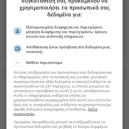
συγκατάθεσή σας προκειμένου να
χρησιμοποιήσει τα προσωπικά σας
δεδομένα για:
Εξατομικευμένη διαφήμιση και περιεχόμενο,
μέτρηση διαφήμισης και περιεχομένου, έρευνα
κοινού και ανάπτυξη υπηρεσιών
Αποθήκευση ή/και πρόσβαση στα δεδομένα μιας
συσκευής
Μάθετε περισσότερα
Θα γίνει επεξεργασία των προσωπικών σας δεδομένων και
Προσθέστε το euro2day.gr στο Discover
οι πληροφορίες από τη συσκευή σας (cookie, μοναδικά
αναγνωριστικά και άλλα δεδομένα συσκευής) ενδέχεται να
κοινοποιηθούν σε 237 παρόχους, οι οποίοι μπορούν να
αποκτήσουν πρόσβαση σε αυτές ή να τις αποθηκεύσουν.
Αυτές οι πληροφορίες ενδέχεται επίσης να
χρησιμοποιηθούν συγκεκριμένα από αυτόν τον ιστότοπο.
Εμείς και οι συνεργάτες μας ενδέχεται να χρησιμοποιούμε
ακριβή δεδομένα γεωγραφικής τοποθεσίας.
Λίστα
συνεργατών.
Ορισμένοι προμηθευτές μπορεί να επεξεργάζονται τα
προσωπικά δεδομένα σας με βάση το έννομο συμφέρον