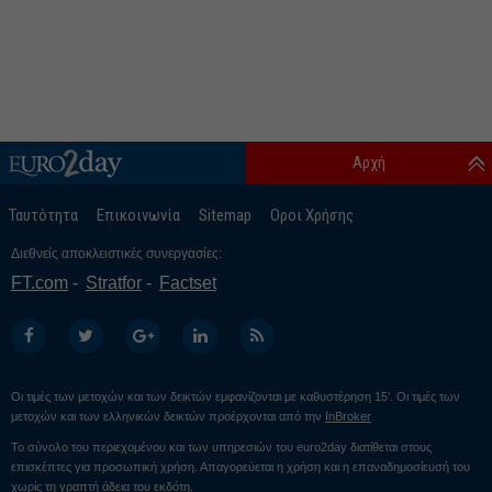
Αρχή
Ταυτότητα
Επικοινωνία
Sitemap
Οροι Χρήσης
Διεθνείς αποκλειστικές συνεργασίες:
FT.com
Stratfor
Factset
Οι τιμές των μετοχών και των δεικτών εμφανίζονται με καθυστέρηση 15’. Οι τιμές των
μετοχών και των ελληνικών δεικτών προέρχονται από την
InBroker
Το σύνολο του περιεχομένου και των υπηρεσιών του euro2day διατίθεται στους
επισκέπτες για προσωπική χρήση. Απαγορεύεται η χρήση και η επαναδημοσίευσή του
χωρίς τη γραπτή άδεια του εκδότη.