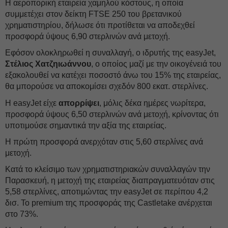
Η αεροπορική εταιρεία χαμηλού κόστους, η οποία
συμμετέχει στον δείκτη FTSE 250 του βρετανικού
χρηματιστηρίου, δήλωσε ότι προτίθεται να αποδεχθεί
προσφορά ύψους 6,90 στερλινών ανά μετοχή.
Εφόσον ολοκληρωθεί η συναλλαγή, ο ιδρυτής της easyJet,
Στέλιος Χατζηιωάννου
, ο οποίος μαζί με την οικογένειά του
εξακολουθεί να κατέχει ποσοστό άνω του 15% της εταιρείας,
θα μπορούσε να αποκομίσει σχεδόν 800 εκατ. στερλίνες.
Η easyJet είχε
απορρίψει
, μόλις δέκα ημέρες νωρίτερα,
προσφορά ύψους 6,50 στερλινών ανά μετοχή, κρίνοντας ότι
υποτιμούσε σημαντικά την αξία της εταιρείας.
Η πρώτη προσφορά ανερχόταν στις 5,60 στερλίνες ανά
μετοχή.
Κατά το κλείσιμο των χρηματιστηριακών συναλλαγών την
Παρασκευή, η μετοχή της εταιρείας διαπραγματευόταν στις
5,58 στερλίνες, αποτιμώντας την easyJet σε περίπου 4,2
δισ. Το premium της προσφοράς της Castletake ανέρχεται
στο 73%.