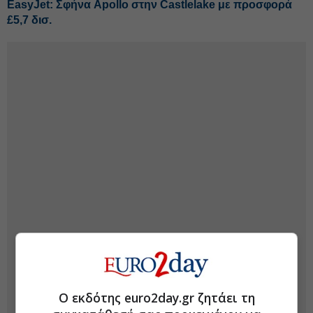
EasyJet: Σφήνα Apollo στην Castlelake με προσφορά
£5,7 δισ.
Ο εκδότης euro2day.gr ζητάει τη