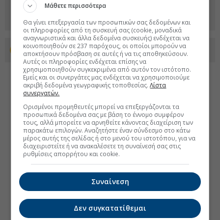
Μάθετε περισσότερα
Θα γίνει επεξεργασία των προσωπικών σας δεδομένων και
οι πληροφορίες από τη συσκευή σας (cookie, μοναδικά
αναγνωριστικά και άλλα δεδομένα συσκευής) ενδέχεται να
κοινοποιηθούν σε 237 παρόχους, οι οποίοι μπορούν να
Προσθέστε το euro2day.gr στο Discover
αποκτήσουν πρόσβαση σε αυτές ή να τις αποθηκεύσουν.
Αυτές οι πληροφορίες ενδέχεται επίσης να
χρησιμοποιηθούν συγκεκριμένα από αυτόν τον ιστότοπο.
Εμείς και οι συνεργάτες μας ενδέχεται να χρησιμοποιούμε
ακριβή δεδομένα γεωγραφικής τοποθεσίας.
Λίστα
συνεργατών.
Ορισμένοι προμηθευτές μπορεί να επεξεργάζονται τα
προσωπικά δεδομένα σας με βάση το έννομο συμφέρον
τους, αλλά μπορείτε να αρνηθείτε κάνοντας διαχείριση των
παρακάτω επιλογών. Αναζητήστε έναν σύνδεσμο στο κάτω
μέρος αυτής της σελίδας ή στο μενού του ιστοτόπου, για να
διαχειριστείτε ή να ανακαλέσετε τη συναίνεσή σας στις
ρυθμίσεις απορρήτου και cookie.
Συναίνεση
Δεν συγκατατίθεμαι