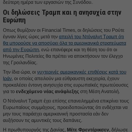
δεύτερη ημέρα των εργασιών της Συνόδου.
Οι δηλώσεις Τραμπ και η ανησυχία στην
Ευρώπη
Οπως θυμίζουν οι Financial Times, οι δηλώσεις του Ρούτε
έγιναν λίγες ώρες μετά την
απειλή του Ντόναλντ Τραμπ ότι
θα μπορούσε να αποσύρει όλα τα αμερικανικά στρατεύματα
από την Ευρώπη
, ενώ επανέφερε και τη θέση του ότι οι
Ηνωμένες Πολιτείες θα πρέπει να αποκτήσουν τον έλεγχο
της Γροιλανδίας.
Την ίδια ώρα, οι
νυχτερινές αμερικανικές επιθέσεις κατά του
Ιράν
, οι οποίες απειλούν μια εύθραυστη εκεχειρία, έχουν
προκαλέσει έντονη ανησυχία στις ευρωπαϊκές πρωτεύουσες
για το
ενδεχόμενο νέας ανάφλεξης
στη Μέση Ανατολή.
Ο Ντόναλντ Τραμπ έχει επίσης επανειλημμένα επικρίνει τους
Ευρωπαίους συμμάχους, προειδοποιώντας ότι ενδέχεται να
μην τους παράσχει αμερικανική προστασία εάν δεν
αυξήσουν τις αμυντικές τους δαπάνες.
Η πρωθυπουργός της Δανίας,
Μέτε
Φρεντέρικσεν
, δήλωσε