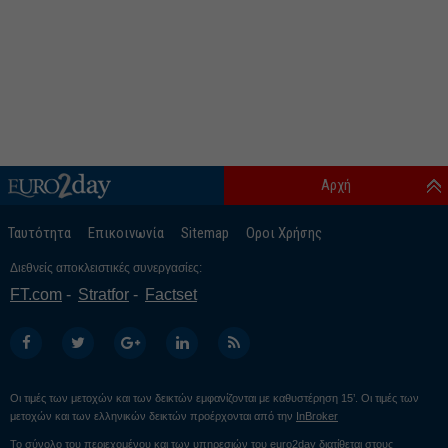
Αρχή
Ταυτότητα
Επικοινωνία
Sitemap
Οροι Χρήσης
Διεθνείς αποκλειστικές συνεργασίες:
FT.com
Stratfor
Factset
Οι τιμές των μετοχών και των δεικτών εμφανίζονται με καθυστέρηση 15’. Οι τιμές των
μετοχών και των ελληνικών δεικτών προέρχονται από την
InBroker
Το σύνολο του περιεχομένου και των υπηρεσιών του euro2day διατίθεται στους