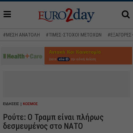
#ΜΕΣΗ ΑΝΑΤΟΛΗ
#ΤΙΜΕΣ-ΣΤΟΧΟΙ ΜΕΤΟΧΩΝ
#ΕΞΑΓΟΡΕΣ
Δείτε
εδώ
την ειδική έκδοση
ΕΙΔΗΣΕΙΣ
ΚΟΣΜΟΣ
Ρούτε: Ο Τραμπ είναι πλήρως
δεσμευμένος στο ΝΑΤΟ