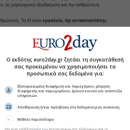
, τη χειρουργική εξειδίκευση και την ανθρώπινη
νθρώπινη. Το ΑΙ είναι
εργαλείο, όχι αντικαταστάτης
.
: Από τη διαχείριση εγγράφων στη
ς
και η επόμενη φάση —το AI gov— θα
τικές διαδικασίες. Καταχωρίσεις, εγκρίσεις και
Ο εκδότης euro2day.gr ζητάει τη συγκατάθεσή
νουν ταχύτερες και πιο αξιόπιστες μέσω
σας προκειμένου να χρησιμοποιήσει τα
ώνει τη σημασία των δημοσίων υπαλλήλων. Αντίθετα,
προσωπικά σας δεδομένα για:
θεώρηση, έλεγχος, σχεδιασμός πολιτικών, διαχείριση
 και συντονισμός υπηρεσιών.
Εξατομικευμένη διαφήμιση και περιεχόμενο, μέτρηση
διαφήμισης και περιεχομένου, έρευνα κοινού και ανάπτυξη
υπηρεσιών
uro2day.gr
στο
Google Discover!
Αποθήκευση ή/και πρόσβαση στα δεδομένα μιας συσκευής
 εξελίξεις με την υπογραφη εγκυρότητας του Euro2day.gr
Μάθετε περισσότερα
FOLLOW US
Θα γίνει επεξεργασία των προσωπικών σας δεδομένων και οι