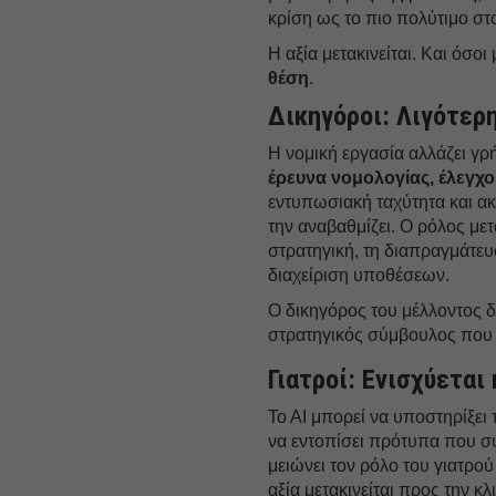
κρίση ως το πιο πολύτιμο στο
Η αξία μετακινείται. Και όσο
θέση
.
Δικηγόροι: Λιγότερ
Η νομική εργασία αλλάζει γ
έρευνα νομολογίας, έλεγχ
εντυπωσιακή ταχύτητα και ακ
την αναβαθμίζει. Ο ρόλος μετ
στρατηγική, τη διαπραγμάτευ
διαχείριση υποθέσεων.
Ο δικηγόρος του μέλλοντος δε
στρατηγικός σύμβουλος που αξ
Γιατροί: Ενισχύεται
Το ΑΙ μπορεί να υποστηρίξει 
να εντοπίσει πρότυπα που σ
μειώνει τον ρόλο του γιατρο
αξία μετακινείται προς την κλ