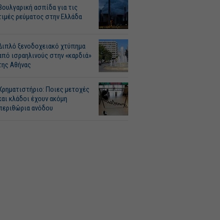
Βουλγαρική ασπίδα για τις
τιμές ρεύματος στην Ελλάδα
Διπλό ξενοδοχειακό χτύπημα
από ισραηλινούς στην «καρδιά»
της Αθήνας
Χρηματιστήριο: Ποιες μετοχές
και κλάδοι έχουν ακόμη
περιθώρια ανόδου