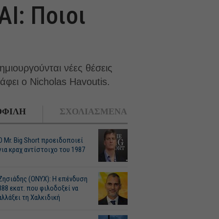
AI: Ποιοι
μιουργούνται νέες θέσεις
άφει ο Nicholas Havoutis.
ΦΙΛΗ
ΣΧΟΛΙΑΣΜΕΝΑ
O Mr. Big Short προειδοποιεί
για κραχ αντίστοιχο του 1987
Ζησιάδης (ONYX): Η επένδυση
388 εκατ. που φιλοδοξεί να
αλλάξει τη Χαλκιδική