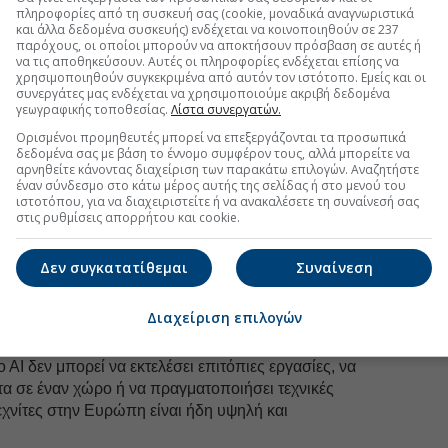
Ακολουθήστε τη σελίδα του
Euro2day.gr
στο
Linkedin
πληροφορίες από τη συσκευή σας (cookie, μοναδικά αναγνωριστικά
και άλλα δεδομένα συσκευής) ενδέχεται να κοινοποιηθούν σε 237
ελίσσεται
.
παρόχους, οι οποίοι μπορούν να αποκτήσουν πρόσβαση σε αυτές ή
να τις αποθηκεύσουν. Αυτές οι πληροφορίες ενδέχεται επίσης να
iddle management αλλάζει μορφή
χρησιμοποιηθούν συγκεκριμένα από αυτόν τον ιστότοπο. Εμείς και οι
συνεργάτες μας ενδέχεται να χρησιμοποιούμε ακριβή δεδομένα
γεωγραφικής τοποθεσίας.
Λίστα συνεργατών.
άλο μέρος της καθημερινής εργασίας αφορά reporting,
ι διαδικαστικό συντονισμό. Αυτά τα καθήκοντα θα
Ορισμένοι προμηθευτές μπορεί να επεξεργάζονται τα προσωπικά
δεδομένα σας με βάση το έννομο συμφέρον τους, αλλά μπορείτε να
μό από ΑΙ. Αυτό δεν μειώνει την ανάγκη για στελέχη.
αρνηθείτε κάνοντας διαχείριση των παρακάτω επιλογών. Αναζητήστε
αξία μετακινείται προς στρατηγική σκέψη, διαχείριση
έναν σύνδεσμο στο κάτω μέρος αυτής της σελίδας ή στο μενού του
κρίση σε αβεβαιότητα και ικανότητα αξιοποίησης
ιστοτόπου, για να διαχειριστείτε ή να ανακαλέσετε τη συναίνεσή σας
στις ρυθμίσεις απορρήτου και cookie.
αφανίζεται· εξελίσσεται.
Δεν συγκατατίθεμαι
Συναίνεση
ζήτηση, υψηλότερη αξία
Διαχείριση επιλογών
 —υδραυλικοί, ηλεκτρολόγοι, ψυκτικοί, τεχνικοί
νικοί φυσικού αερίου— βρίσκονται σε μια από τις πιο
ο ΑΙ δεν μπορεί να εκτελέσει επιτόπιες εργασίες, να
α σε έναν χώρο ή να πραγματοποιήσει τεχνικές
εχνίτες στην Ευρώπη είναι ήδη υψηλή και