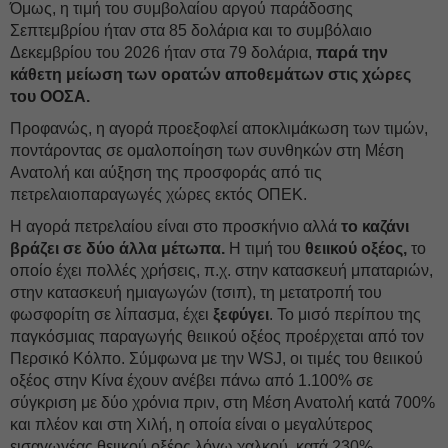
Όμως, η τιμή του συμβολαίου αργού παράδοσης
Σεπτεμβρίου ήταν στα 85 δολάρια και το συμβόλαιο
Δεκεμβρίου του 2026 ήταν στα 79 δολάρια,
παρά την
κάθετη μείωση των ορατών αποθεμάτων στις χώρες
του ΟΟΣΑ.
Προφανώς, η αγορά προεξοφλεί αποκλιμάκωση των τιμών,
ποντάροντας σε ομαλοποίηση των συνθηκών στη Μέση
Ανατολή και αύξηση της προσφοράς από τις
πετρελαιοπαραγωγές χώρες εκτός ΟΠΕΚ.
Η αγορά πετρελαίου είναι στο προσκήνιο αλλά
το καζάνι
βράζει σε δύο άλλα μέτωπα.
H τιμή του
θειικού οξέος,
το
οποίο έχει πολλές χρήσεις, π.χ. στην κατασκευή μπαταριών,
στην κατασκευή ημιαγωγών (τσιπ), τη μετατροπή του
φωσφορίτη σε λίπασμα, έχει
ξεφύγει
. Το μισό περίπου της
παγκόσμιας παραγωγής θειικού οξέος προέρχεται από τον
Περσικό Κόλπο. Σύμφωνα με την WSJ, οι τιμές του θειικού
οξέος στην Κίνα έχουν ανέβει πάνω από 1.100% σε
σύγκριση με δύο χρόνια πριν, στη Μέση Ανατολή κατά 700%
και πλέον και στη Χιλή, η οποία είναι ο μεγαλύτερος
εισαγωγέας θειικού οξέος λόγω χαλκού, κατά 230%.