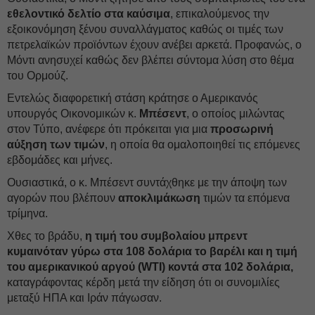
εθελοντικό δελτίο στα καύσιμα
, επικαλούμενος την
εξοικονόμηση ξένου συναλλάγματος καθώς οι τιμές των
πετρελαϊκών προϊόντων έχουν ανέβει αρκετά. Προφανώς, ο
Μόντι ανησυχεί καθώς δεν βλέπει σύντομα λύση στο θέμα
του Ορμούζ.
Εντελώς διαφορετική στάση κράτησε ο Αμερικανός
υπουργός Οικονομικών κ.
Μπέσεντ
, ο οποίος μιλώντας
στον Τύπο, ανέφερε ότι πρόκειται για μια
προσωρινή
αύξηση των τιμών
, η οποία θα ομαλοποιηθεί τις επόμενες
εβδομάδες και μήνες.
Ουσιαστικά, ο κ. Μπέσεντ συντάχθηκε με την άποψη των
αγορών που βλέπουν
αποκλιμάκωση
τιμών τα επόμενα
τρίμηνα.
Χθες το βράδυ,
η τιμή του συμβολαίου μπρεντ
κυμαινόταν γύρω στα 108 δολάρια το βαρέλι και η τιμή
του αμερικανικού αργού (WTI) κοντά στα 102 δολάρια,
καταγράφοντας κέρδη μετά την είδηση ότι οι συνομιλίες
μεταξύ ΗΠΑ και Ιράν πάγωσαν.