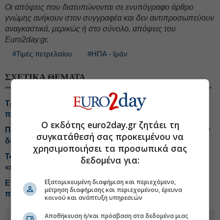
Oι απόψεις που διατυπώνονται σε ενυπόγραφο άρθρο
γνώμης ανήκουν στον συγγραφέα και δεν αντιπροσωπεύουν
αναγκαστικά, μερικώς ή στο σύνολο, απόψεις του
Euro2day.gr.
#Τιμές πετρελαίου
#ΗΠΑ - Ιράν
ΣΧΕΤΙΚΑ ΘΕΜΑΤΑ
Tραμπ: Οι Chevron και Exxon έβγαλαν υπερβολικά
πολλά χρήματα λόγω του πολέμου
Ο εκδότης euro2day.gr ζητάει τη
Πορτογαλία: Έκτακτος φόρος 33% στα υπερκέρδη των
συγκατάθεσή σας προκειμένου να
διυλιστηρίων
χρησιμοποιήσει τα προσωπικά σας
Το Ιράν εξετάζει περιορισμούς στις διελεύσεις
δεδομένα για:
«εχθρικών» πλοίων από το Ορμούζ
Εξατομικευμένη διαφήμιση και περιεχόμενο,
Επτά χώρες του ΟΠΕΚ+ αυξάνουν την παραγωγή
μέτρηση διαφήμισης και περιεχομένου, έρευνα
πετρελαίου κατά 188.000 βαρέλια την ημέρα
κοινού και ανάπτυξη υπηρεσιών
Αποθήκευση ή/και πρόσβαση στα δεδομένα μιας