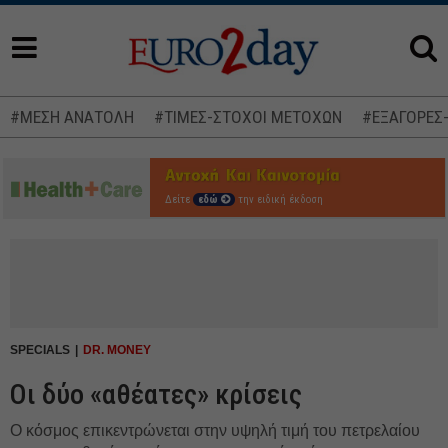
#ΜΕΣΗ ΑΝΑΤΟΛΗ
#ΤΙΜΕΣ-ΣΤΟΧΟΙ ΜΕΤΟΧΩΝ
#ΕΞΑΓΟΡΕΣ
Δείτε
εδώ
την ειδική έκδοση
SPECIALS
DR. MONEY
Οι δύο «αθέατες» κρίσεις
Ο κόσμος επικεντρώνεται στην υψηλή τιμή του πετρελαίου