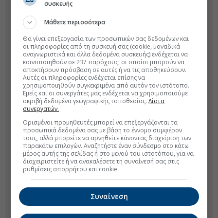
συσκευής
Μάθετε περισσότερα
Θα γίνει επεξεργασία των προσωπικών σας δεδομένων και
οι πληροφορίες από τη συσκευή σας (cookie, μοναδικά
αναγνωριστικά και άλλα δεδομένα συσκευής) ενδέχεται να
κοινοποιηθούν σε 237 παρόχους, οι οποίοι μπορούν να
αποκτήσουν πρόσβαση σε αυτές ή να τις αποθηκεύσουν.
Αυτές οι πληροφορίες ενδέχεται επίσης να
χρησιμοποιηθούν συγκεκριμένα από αυτόν τον ιστότοπο.
Εμείς και οι συνεργάτες μας ενδέχεται να χρησιμοποιούμε
ακριβή δεδομένα γεωγραφικής τοποθεσίας.
Λίστα
συνεργατών.
Ορισμένοι προμηθευτές μπορεί να επεξεργάζονται τα
προσωπικά δεδομένα σας με βάση το έννομο συμφέρον
τους, αλλά μπορείτε να αρνηθείτε κάνοντας διαχείριση των
παρακάτω επιλογών. Αναζητήστε έναν σύνδεσμο στο κάτω
μέρος αυτής της σελίδας ή στο μενού του ιστοτόπου, για να
διαχειριστείτε ή να ανακαλέσετε τη συναίνεσή σας στις
ρυθμίσεις απορρήτου και cookie.
Συναίνεση