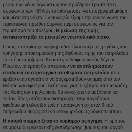
μέσω των νέων δηλώσεων του προέδρου Τραμπ ότι η
συμφωνία των ΗΠΑ με το Ιράν μπορεί να υπογραφτεί ακόμη
και μέσα στη νύχτα. Εν συνεχεία είχαμε την ανακοίνωση του
πακιστανού πρωθυπουργού περί συμφωνίας για τον
τερματισμό του πολέμου.
Η μείωση της τιμής
αντικατοπτρίζει το μειωμένο γεωπολιτικό ρίσκο.
Όμως, το κυρίαρχο αφήγημα δεν είναι υπέρ της μεγάλης και
γρήγορης αποκλιμάκωση της διεθνούς τιμής του πετρελαίου
τα επόμενα τρίμηνα. Κι αυτό για διαφορετικούς λόγους.
Πρώτον, τα κράτη θα σπεύσουν
να αναπληρώσουν
σταδιακά τα στρατηγικά αποθέματα πετρελαίου
που
έριξαν στην αγορά για να συγκρατηθούν οι τιμές από τον
Μάρτιο και αφετέρου. Δεύτερον, γιατί η ζήτηση από τα κράτη
της Ασίας και της Αφρικής θα συνεχίσει να αυξάνεται και
τρίτον, ίσως υπάρξουν διαταραχές στην παγκόσμια
εφοδιαστική αλυσίδα ενώ η παραγωγή σχιστολιθικού
πετρελαίου θα αρχίσει να υποχωρεί σε 3 χρόνια περίπου.
Η αγορά συμμερίζεται το κυρίαρχο αφήγημα
. Η τιμή του
συμβολαίου μελλοντικής εκπλήρωσης (futures) του αργού