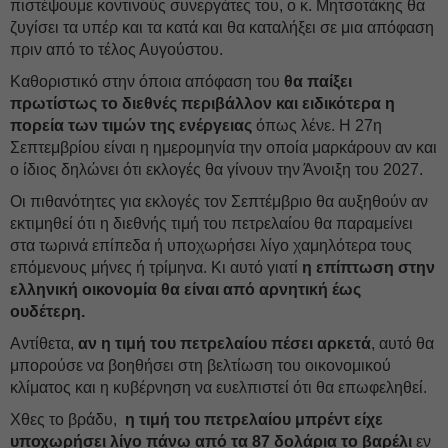
πιστέψουμε κοντινούς συνεργάτες του, ο κ. Μητσοτάκης θα
ζυγίσει τα υπέρ και τα κατά και θα καταλήξει σε μια απόφαση
πριν από το τέλος Αυγούστου.
Καθοριστικό στην όποια απόφαση του
θα παίξει
πρωτίστως το διεθνές περιβάλλον και ειδικότερα η
πορεία των τιμών της ενέργειας
όπως λένε. Η 27η
Σεπτεμβρίου είναι η ημερομηνία την οποία μαρκάρουν αν και
ο ίδιος δηλώνει ότι εκλογές θα γίνουν την Άνοιξη του 2027.
Οι πιθανότητες για εκλογές τον Σεπτέμβριο θα αυξηθούν αν
εκτιμηθεί ότι η διεθνής τιμή του πετρελαίου θα παραμείνει
στα τωρινά επίπεδα ή υποχωρήσει λίγο χαμηλότερα τους
επόμενους μήνες ή τρίμηνα. Κι αυτό γιατί
η επίπτωση στην
ελληνική οικονομία θα είναι από αρνητική έως
ουδέτερη.
Αντίθετα,
αν η τιμή του πετρελαίου πέσει αρκετά
, αυτό θα
μπορούσε να βοηθήσει στη βελτίωση του οικονομικού
κλίματος και η κυβέρνηση να ευελπιστεί ότι θα επωφεληθεί.
Χθες το βράδυ,
η τιμή του πετρελαίου μπρέντ είχε
υποχωρήσει λίγο πάνω από τα 87 δολάρια το βαρέλι
εν