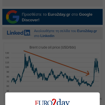
Προσθέστε το
Euro2day.gr
στο
Google
Discover!
Ακολουθήστε τη σελίδα του
Euro2day.gr
στο
Linkedin