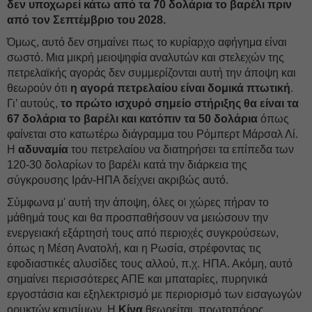
δεν υποχωρεί κάτω από τα 70 δολάρια το βαρέλι πριν
από τον Σεπτέμβριο του 2028.
Όμως, αυτό δεν σημαίνει πως το κυρίαρχο αφήγημα είναι
σωστό. Μια μικρή μειοψηφία αναλυτών και στελεχών της
πετρελαϊκής αγοράς δεν συμμερίζονται αυτή την άποψη και
θεωρούν ότι
η αγορά πετρελαίου είναι δομικά πτωτική
.
Γι’ αυτούς,
το πρώτο ισχυρό σημείο στήριξης θα είναι τα
67 δολάρια το βαρέλι και κατόπιν τα 50 δολάρια
όπως
φαίνεται στο κατωτέρω διάγραμμα του Ρόμπερτ Μάρσαλ Λί.
Η
αδυναμία
του πετρελαίου να διατηρήσει τα επίπεδα των
120-30 δολαρίων το βαρέλι κατά την διάρκεια της
σύγκρουσης Ιράν-ΗΠΑ δείχνει ακριβώς αυτό.
Σύμφωνα μ' αυτή την άποψη, όλες οι χώρες πήραν το
μάθημά τους και θα προσπαθήσουν να μειώσουν την
ενεργειακή εξάρτησή τους από περιοχές συγκρούσεων,
όπως η Μέση Ανατολή, και η Ρωσία, στρέφοντας τις
εφοδιαστικές αλυσίδες τους αλλού, π.χ. ΗΠΑ. Ακόμη, αυτό
σημαίνει περισσότερες ΑΠΕ και μπαταρίες, πυρηνικά
εργοστάσια και εξηλεκτρισμό με περιορισμό των εισαγωγών
ορυκτών καυσίμων. Η
Κίνα
θεωρείται πρωτοπόρος.