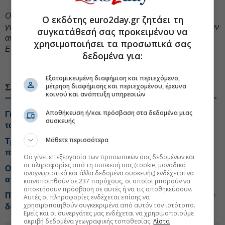
Oι απόψεις που διατυπώνονται σε ενυπόγραφο άρθρο
Ο εκδότης euro2day.gr ζητάει τη
γνώμης ανήκουν στον συγγραφέα και δεν αντιπροσωπεύουν
συγκατάθεσή σας προκειμένου να
αναγκαστικά, μερικώς ή στο σύνολο, απόψεις του
χρησιμοποιήσει τα προσωπικά σας
Euro2day.gr.
δεδομένα για:
#Τιμές πετρελαίου
#ΗΠΑ - Ιράν
Εξατομικευμένη διαφήμιση και περιεχόμενο,
μέτρηση διαφήμισης και περιεχομένου, έρευνα
ΣΧΕΤΙΚΑ ΘΕΜΑΤΑ
κοινού και ανάπτυξη υπηρεσιών
Αποθήκευση ή/και πρόσβαση στα δεδομένα μιας
Γιατί οι τιμές βενζίνης και ντίζελ... αποσυνδέθηκαν από
συσκευής
το Brent
Μάθετε περισσότερα
Tραμπ: Οι Chevron και Exxon έβγαλαν υπερβολικά
πολλά χρήματα λόγω του πολέμου
Θα γίνει επεξεργασία των προσωπικών σας δεδομένων και
οι πληροφορίες από τη συσκευή σας (cookie, μοναδικά
Ο κορυφαίος στρατηγός του Τραμπ αναζητά «έξοδο»
αναγνωριστικά και άλλα δεδομένα συσκευής) ενδέχεται να
από τον πόλεμο στο Ιράν
κοινοποιηθούν σε 237 παρόχους, οι οποίοι μπορούν να
αποκτήσουν πρόσβαση σε αυτές ή να τις αποθηκεύσουν.
Πορτογαλία: Έκτακτος φόρος 33% στα υπερκέρδη των
Αυτές οι πληροφορίες ενδέχεται επίσης να
χρησιμοποιηθούν συγκεκριμένα από αυτόν τον ιστότοπο.
διυλιστηρίων
Εμείς και οι συνεργάτες μας ενδέχεται να χρησιμοποιούμε
ακριβή δεδομένα γεωγραφικής τοποθεσίας.
Λίστα