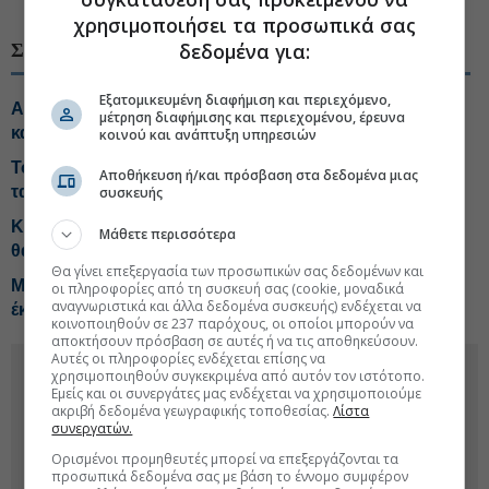
χρησιμοποιήσει τα προσωπικά σας
δεδομένα για:
ΣΧΕΤΙΚΑ ΘΕΜΑΤΑ
Εξατομικευμένη διαφήμιση και περιεχόμενο,
Αφορολόγητα τα ενοίκια ακινήτων για κοινωνική
μέτρηση διαφήμισης και περιεχομένου, έρευνα
κατοικία
κοινού και ανάπτυξη υπηρεσιών
Το δημογραφικό ανοίγει νέα «μαύρη τρύπα» στο
Αποθήκευση ή/και πρόσβαση στα δεδομένα μιας
ταμείο του ΕΦΚΑ
συσκευής
Κικίλιας: Μειώθηκαν 34% οι μεταναστευτικές ροές στα
Μάθετε περισσότερα
θαλάσσια σύνορα
Θα γίνει επεξεργασία των προσωπικών σας δεδομένων και
Μεταναστευτικό: Στην ΕΕ η πρόταση Μητσοτάκη για
οι πληροφορίες από τη συσκευή σας (cookie, μοναδικά
αναγνωριστικά και άλλα δεδομένα συσκευής) ενδέχεται να
έκτακτες αναστολές ασύλου
κοινοποιηθούν σε 237 παρόχους, οι οποίοι μπορούν να
αποκτήσουν πρόσβαση σε αυτές ή να τις αποθηκεύσουν.
Αυτές οι πληροφορίες ενδέχεται επίσης να
χρησιμοποιηθούν συγκεκριμένα από αυτόν τον ιστότοπο.
Εμείς και οι συνεργάτες μας ενδέχεται να χρησιμοποιούμε
ακριβή δεδομένα γεωγραφικής τοποθεσίας.
Λίστα
συνεργατών.
Ορισμένοι προμηθευτές μπορεί να επεξεργάζονται τα
προσωπικά δεδομένα σας με βάση το έννομο συμφέρον