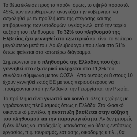
Το θέμα έκλεισε προς το παρόν, όμως, το υψηλό ποσοστό,
45%, των αντιτιθεμένων αναγκάζει την κυβέρνηση να
ασχοληθεί με τα προβλήματα της στέγασης και της
επιβάρυνσης των υποδομών υγείας κ.τ.λ. από την ταχεία
αύξηση του πληθυσμού.
Το 32% του πληθυσμού της
Ελβετίας έχει γεννηθεί στο εξωτερικό
και είναι το δεύτερο
μεγαλύτερο μετά του Λουξεμβούργου που είναι στο 51%
όπως φαίνεται στο κατωτέρω διάγραμμα.
Σημειώνεται ότι
ο πληθυσμός της Ελλάδας που έχει
γεννηθεί στο εξωτερικό ανέρχεται στο 11,3%
του
συνόλου σύμφωνα με τον ΟΟΣΑ. Από αυτούς οι 8 στους 10
έχουν γεννηθεί εκτός ΕΕ με τους περισσότερους να
προέρχονται από την Αλβανία, την Γεωργία και την Ρωσία.
Το πρόβλημα είναι
γνωστό και κοινό
σ’ όλες τις χώρες με
γηράσκοντες πληθυσμούς όπως η Ελλάδα. Στο κλασικό
οικονομικό μοντέλο,
η ανάπτυξη βασίζεται στην αύξηση
του πληθυσμού και την παραγωγικότητα
. Αν δεν μπορείς
ή δεν θέλεις να υποδεχθείς μετανάστες για θέσεις εντάσεως
εργασίας, π.χ. τουρισμός, εστίασης, οικοδομής κ.τ.λ ., θα