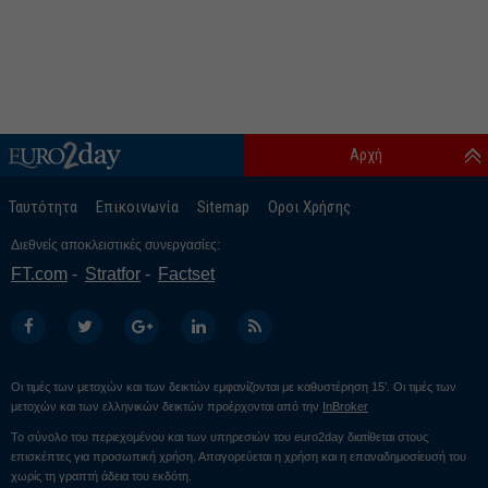
Αρχή
Ταυτότητα
Επικοινωνία
Sitemap
Οροι Χρήσης
Διεθνείς αποκλειστικές συνεργασίες:
FT.com
Stratfor
Factset
Οι τιμές των μετοχών και των δεικτών εμφανίζονται με καθυστέρηση 15’. Οι τιμές των
μετοχών και των ελληνικών δεικτών προέρχονται από την
InBroker
Το σύνολο του περιεχομένου και των υπηρεσιών του euro2day διατίθεται στους
επισκέπτες για προσωπική χρήση. Απαγορεύεται η χρήση και η επαναδημοσίευσή του
χωρίς τη γραπτή άδεια του εκδότη.