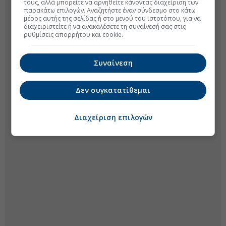
τους, αλλά μπορείτε να αρνηθείτε κάνοντας διαχείριση των
παρακάτω επιλογών. Αναζητήστε έναν σύνδεσμο στο κάτω
μέρος αυτής της σελίδας ή στο μενού του ιστοτόπου, για να
διαχειριστείτε ή να ανακαλέσετε τη συναίνεσή σας στις
ρυθμίσεις απορρήτου και cookie.
Συναίνεση
Δεν συγκατατίθεμαι
Διαχείριση επιλογών