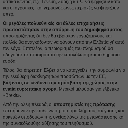
αστικά κέντρα, π.χ. Γενεύη, Ζυρίχη κ.τ.λ. να ψηφίζουν κατά
και οι αγροτικές και γερμανόφωνες περιοχές να ψηφίζουν
υπερ.
Οι μεγάλες πολυεθνικές και άλλες επιχειρήσεις
πρωτοστάτησαν στην απόρριψη του δημοψηφίσματος,
υποστηρίζοντας ότι δεν θα έβρισκαν εργαζόμενους και
πολλές θα αναγκάζονταν να φύγουν από την Ελβετία γι’ αυτό
τον λόγο. Επιπλέον, ο περιορισμός του πληθυσμού θα
οδηγούσε σε στασιμότητα την κατανάλωση και τα δημόσια
έσοδα.
Τέλος, θα έπρεπε η Ελβετία να καταγγείλει την συμφωνία για
την ελεύθερη διακίνηση των προσώπων με την ΕΕ,
βάζοντας σε κίνδυνο την πρόσβαση της χώρας στην
ενιαία ευρωπαϊκή αγορά
. Μερικοί μιλούσαν για ελβετικό
«Brexit».
Από την άλλη πλευρά, οι
υποστηρικτές της πρότασης
επεσήμαναν την επιδείνωση του προβλήματος στέγασης και
αρκετών υποδομών π.χ. υγείας λόγω της μετανάστευσης και
της συνακόλουθης αύξησης του πληθυσμού.