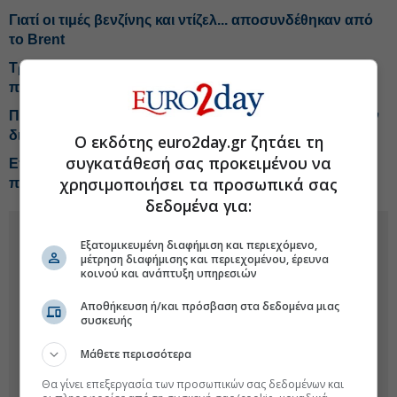
Γιατί οι τιμές βενζίνης και ντίζελ... αποσυνδέθηκαν από
το Brent
Tραμπ: Οι Chevron και Exxon έβγαλαν υπερβολικά
πολλά χρήματα λόγω του πολέμου
Πορτογαλία: Έκτακτος φόρος 33% στα υπερκέρδη των
διυλιστηρίων
Ο εκδότης euro2day.gr ζητάει τη
συγκατάθεσή σας προκειμένου να
Επτά χώρες του ΟΠΕΚ+ αυξάνουν την παραγωγή
χρησιμοποιήσει τα προσωπικά σας
πετρελαίου κατά 188.000 βαρέλια την ημέρα
δεδομένα για:
Εξατομικευμένη διαφήμιση και περιεχόμενο,
μέτρηση διαφήμισης και περιεχομένου, έρευνα
κοινού και ανάπτυξη υπηρεσιών
Αποθήκευση ή/και πρόσβαση στα δεδομένα μιας
συσκευής
Μάθετε περισσότερα
Θα γίνει επεξεργασία των προσωπικών σας δεδομένων και