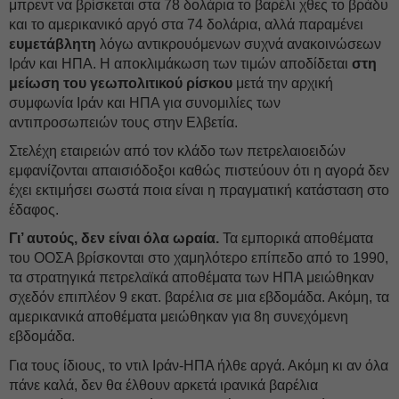
μπρεντ να βρίσκεται στα 78 δολάρια το βαρέλι χθες το βράδυ
και το αμερικανικό αργό στα 74 δολάρια, αλλά παραμένει
ευμετάβλητη
λόγω αντικρουόμενων συχνά ανακοινώσεων
Ιράν και ΗΠΑ. Η αποκλιμάκωση των τιμών αποδίδεται
στη
μείωση του γεωπολιτικού ρίσκου
μετά την αρχική
συμφωνία Ιράν και ΗΠΑ για συνομιλίες των
αντιπροσωπειών τους στην Ελβετία.
Στελέχη εταιρειών από τον κλάδο των πετρελαιοειδών
εμφανίζονται απαισιόδοξοι καθώς πιστεύουν ότι η αγορά δεν
έχει εκτιμήσει σωστά ποια είναι η πραγματική κατάσταση στο
έδαφος.
Γι’ αυτούς, δεν είναι όλα ωραία.
Τα εμπορικά αποθέματα
του ΟΟΣΑ βρίσκονται στο χαμηλότερο επίπεδο από το 1990,
τα στρατηγικά πετρελαϊκά αποθέματα των ΗΠΑ μειώθηκαν
σχεδόν επιπλέον 9 εκατ. βαρέλια σε μια εβδομάδα. Ακόμη, τα
αμερικανικά αποθέματα μειώθηκαν για 8η συνεχόμενη
εβδομάδα.
Για τους ίδιους, το ντιλ Ιράν-ΗΠΑ ήλθε αργά. Ακόμη κι αν όλα
πάνε καλά, δεν θα έλθουν αρκετά ιρανικά βαρέλια