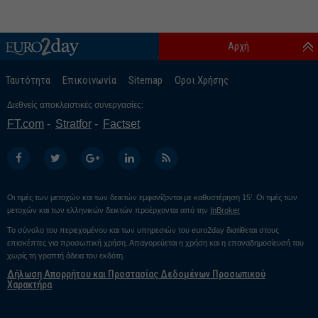
Αρχή
Ταυτότητα
Επικοινωνία
Sitemap
Οροι Χρήσης
Διεθνείς αποκλειστικές συνεργασίες:
FT.com
Stratfor
Factset
Οι τιμές των μετοχών και των δεικτών εμφανίζονται με καθυστέρηση 15’. Οι τιμές των
μετοχών και των ελληνικών δεικτών προέρχονται από την
InBroker
Το σύνολο του περιεχομένου και των υπηρεσιών του euro2day διατίθεται στους
επισκέπτες για προσωπική χρήση. Απαγορεύεται η χρήση και η επαναδημοσίευσή του
χωρίς τη γραπτή άδεια του εκδότη.
Δήλωση Απορρήτου και Προστασίας Δεδομένων Προσωπικού
Χαρακτήρα