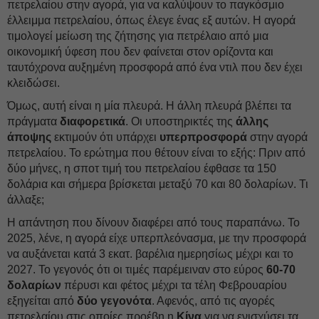
πετρελαίου στην αγορά, για να καλύψουν το παγκόσμιο
έλλειμμα πετρελαίου, όπως έλεγε ένας εξ αυτών. Η αγορά
τιμολογεί μείωση της ζήτησης για πετρέλαιο από μια
οικονομική ύφεση που δεν φαίνεται στον ορίζοντα και
ταυτόχρονα αυξημένη προσφορά από ένα ντιλ που δεν έχει
κλειδώσει.
Όμως, αυτή είναι η μία πλευρά. Η άλλη πλευρά βλέπει τα
πράγματα
διαφορετικά
. Οι υποστηρικτές της
άλλης
άποψης
εκτιμούν ότι υπάρχει
υπερπροσφορά
στην αγορά
πετρελαίου. Το ερώτημα που θέτουν είναι το εξής: Πριν από
δύο μήνες, η σποτ τιμή του πετρελαίου έφθασε τα 150
δολάρια και σήμερα βρίσκεται μεταξύ 70 και 80 δολαρίων. Τι
άλλαξε;
Η απάντηση που δίνουν διαφέρει από τους παραπάνω. Το
2025, λένε, η αγορά είχε υπερπλεόνασμα, με την προσφορά
να αυξάνεται κατά 3 εκατ. βαρέλια ημερησίως μέχρι και το
2027. Το γεγονός ότι οι τιμές παρέμειναν στο εύρος
60-70
δολαρίων
πέρυσι και φέτος μέχρι τα τέλη Φεβρουαρίου
εξηγείται από
δύο γεγονότα
. Αφενός, από τις αγορές
πετρελαίου στις οποίες προέβη η
Κίνα
για να ενισχύσει τα