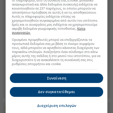
οι πληροφορίες από τη συσκευή σας (cookie, μοναδικά
αναγνωριστικά και άλλα δεδομένα συσκευής) ενδέχεται να
κοινοποιηθούν σε 237 παρόχους, οι οποίοι μπορούν να
αποκτήσουν πρόσβαση σε αυτές ή να τις αποθηκεύσουν.
Αυτές οι πληροφορίες ενδέχεται επίσης να
χρησιμοποιηθούν συγκεκριμένα από αυτόν τον ιστότοπο.
Εμείς και οι συνεργάτες μας ενδέχεται να χρησιμοποιούμε
ακριβή δεδομένα γεωγραφικής τοποθεσίας.
Λίστα
συνεργατών.
Ορισμένοι προμηθευτές μπορεί να επεξεργάζονται τα
προσωπικά δεδομένα σας με βάση το έννομο συμφέρον
τους, αλλά μπορείτε να αρνηθείτε κάνοντας διαχείριση των
παρακάτω επιλογών. Αναζητήστε έναν σύνδεσμο στο κάτω
μέρος αυτής της σελίδας ή στο μενού του ιστοτόπου, για να
διαχειριστείτε ή να ανακαλέσετε τη συναίνεσή σας στις
ρυθμίσεις απορρήτου και cookie.
Συναίνεση
Δεν συγκατατίθεμαι
Διαχείριση επιλογών
Προσθέστε το euro2day.gr στο Discover