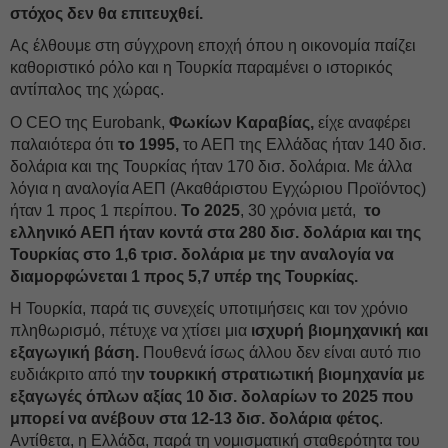
στόχος δεν θα επιτευχθεί.
Ας έλθουμε στη σύγχρονη εποχή όπου η οικονομία παίζει
καθοριστικό ρόλο και η Τουρκία παραμένει ο ιστορικός
αντίπαλος της χώρας.
Ο CEO της Eurobank,
Φωκίων Καραβίας,
είχε αναφέρει
παλαιότερα ότι
το 1995,
το ΑΕΠ της Ελλάδας ήταν 140 δισ.
δολάρια και της Τουρκίας ήταν 170 δισ. δολάρια. Με άλλα
λόγια η αναλογία ΑΕΠ (Ακαθάριστου Εγχώριου Προϊόντος)
ήταν 1 προς 1 περίπου.
Το 2025
, 30 χρόνια μετά,
το
ελληνικό ΑΕΠ ήταν κοντά στα 280 δισ. δολάρια και της
Τουρκίας στο 1,6 τρισ. δολάρια με την αναλογία να
διαμορφώνεται 1 προς 5,7 υπέρ της Τουρκίας.
Η Τουρκία, παρά τις συνεχείς υποτιμήσεις και τον χρόνιο
πληθωρισμό, πέτυχε να χτίσει μια
ισχυρή βιομηχανική και
εξαγωγική βάση.
Πουθενά ίσως άλλου δεν είναι αυτό πιο
ευδιάκριτο από τη
ν τουρκική στρατιωτική βιομηχανία με
εξαγωγές όπλων αξίας 10 δισ. δολαρίων το 2025 που
μπορεί να ανέβουν στα 12-13 δισ. δολάρια φέτος
.
Αντίθετα, η Ελλάδα, παρά τη νομισματική σταθερότητα του