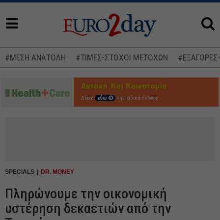
#ΜΕΣΗ ΑΝΑΤΟΛΗ
#ΤΙΜΕΣ-ΣΤΟΧΟΙ ΜΕΤΟΧΩΝ
#ΕΞΑΓΟΡΕΣ
Δείτε
εδώ
την ειδική έκδοση
SPECIALS
DR. MONEY
Πληρώνουμε την οικονομική
υστέρηση δεκαετιών από την