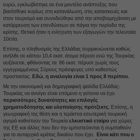
ευρώ, εγκλωβίστηκε σε ένα μοντέλο ανάπτυξης που
βασίσθηκε κυρίως στη κατανάλωση, στις κατασκευές και
στον τουρισμό και συνοδεύθηκε από την αποβιομηχάνιση με
κατάρρευση των επενδύσεων σε πάγια την περίοδο της
κρίσης. Θετικό ήταν η ενίσχυση των εξαγωγών την τελευταία
10ετία.
Επίσης, ο πληθυσμός της Ελλάδας συρρικνώνεται καθώς
ανήλθε σε κάπου 10,4 εκατ. άτομα πέρυσι ενώ της Τουρκίας
αυξάνεται, φθάνοντας τα 86 εκατ. πέρυσι χωρίς τους
εγγεγραμμένους Σύρους πρόσφυγες υπό καθεστώς
προστασίας.
Εδώ, η αναλογία είναι 1 προς 8 περίπου.
Με την οικονομική και δημογραφική ψαλίδα Ελλάδας-
Τουρκίας να ανοίγει είναι επόμενο η γείτονα να έχει
περισσότερες δυνατότητες και επιλογές
χρηματοδότησης και υλοποίησης πρότζεκτς
. Επίσης, η
γεωγραφική της θέση και η τεράστια εσωτερική τουρκική
αγορά καθιστούν την Τουρκία
ελκυστικό εταίρο
για χώρες
της ΕΕ και άλλες που δεν την εμπιστεύονται ή συμπαθούν
για το αυταρχικό κράτος δικαίου που έχει.
Είναι κάτι που ο