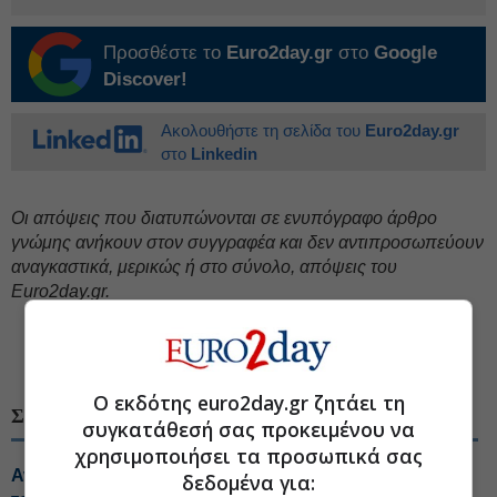
Προσθέστε το
Euro2day.gr
στο
Google
Discover!
Ακολουθήστε τη σελίδα του
Euro2day.gr
στο
Linkedin
Oι απόψεις που διατυπώνονται σε ενυπόγραφο άρθρο
γνώμης ανήκουν στον συγγραφέα και δεν αντιπροσωπεύουν
αναγκαστικά, μερικώς ή στο σύνολο, απόψεις του
Euro2day.gr.
#Ελληνοτουρκικά
#Συνεργασία ΗΠΑ-Τουρκίας
#Τουρκική οικονομία
Ο εκδότης euro2day.gr ζητάει τη
ΣΧΕΤΙΚΑ ΘΕΜΑΤΑ
συγκατάθεσή σας προκειμένου να
χρησιμοποιήσει τα προσωπικά σας
Αντιδρά η Τουρκία στο ελληνικό χωροταξικό για τον
δεδομένα για: