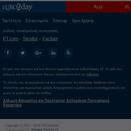
Αρχή
Ταυτότητα
Επικοινωνία
Sitemap
Οροι Χρήσης
Διεθνείς αποκλειστικές συνεργασίες:
FT.com
Stratfor
Factset
Οι τιμές των μετοχών και των δεικτών εμφανίζονται με καθυστέρηση 15’. Οι τιμές των
μετοχών και των ελληνικών δεικτών προέρχονται από την
InBroker
Το σύνολο του περιεχομένου και των υπηρεσιών του euro2day διατίθεται στους
επισκέπτες για προσωπική χρήση. Απαγορεύεται η χρήση και η επαναδημοσίευσή του
χωρίς τη γραπτή άδεια του εκδότη.
Δήλωση Απορρήτου και Προστασίας Δεδομένων Προσωπικού
Χαρακτήρα
Copyright © 2001 – 2026 MEDIA2DAY
All Rights Reserved.
Managed Cloud by C2