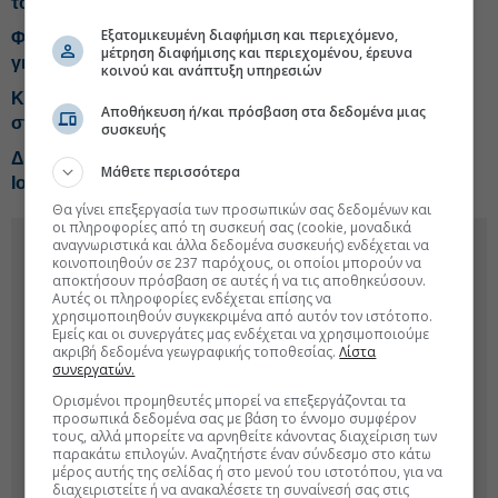
τουρισμό
Εξατομικευμένη διαφήμιση και περιεχόμενο,
Φαραντούρης: Απάντηση-κόλαφος της Κάγια Κάλλας
μέτρηση διαφήμισης και περιεχομένου, έρευνα
για Τουρκία και αλιευτική πολιτική
κοινού και ανάπτυξη υπηρεσιών
Κογκρέσο: Νομοσχέδιο συνδέει τις πωλήσεις όπλων
Αποθήκευση ή/και πρόσβαση στα δεδομένα μιας
στην Τουρκία με τα ανθρώπινα δικαιώματα
συσκευής
Διευρύνθηκε το εμπορικό έλλειμμα της Τουρκίας τον
Μάθετε περισσότερα
Ιούλιο
Θα γίνει επεξεργασία των προσωπικών σας δεδομένων και
οι πληροφορίες από τη συσκευή σας (cookie, μοναδικά
αναγνωριστικά και άλλα δεδομένα συσκευής) ενδέχεται να
κοινοποιηθούν σε 237 παρόχους, οι οποίοι μπορούν να
αποκτήσουν πρόσβαση σε αυτές ή να τις αποθηκεύσουν.
Αυτές οι πληροφορίες ενδέχεται επίσης να
χρησιμοποιηθούν συγκεκριμένα από αυτόν τον ιστότοπο.
Εμείς και οι συνεργάτες μας ενδέχεται να χρησιμοποιούμε
ακριβή δεδομένα γεωγραφικής τοποθεσίας.
Λίστα
συνεργατών.
Ορισμένοι προμηθευτές μπορεί να επεξεργάζονται τα
προσωπικά δεδομένα σας με βάση το έννομο συμφέρον
τους, αλλά μπορείτε να αρνηθείτε κάνοντας διαχείριση των
παρακάτω επιλογών. Αναζητήστε έναν σύνδεσμο στο κάτω
μέρος αυτής της σελίδας ή στο μενού του ιστοτόπου, για να
διαχειριστείτε ή να ανακαλέσετε τη συναίνεσή σας στις