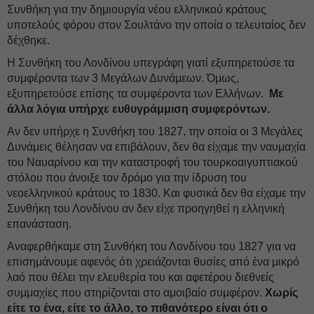
Συνθήκη για την δημιουργία νέου ελληνικού κράτους
υποτελούς φόρου στον Σουλτάνο την οποία ο τελευταίος δεν
δέχθηκε.
Η Συνθήκη του Λονδίνου υπεγράφη γιατί εξυπηρετούσε τα
συμφέροντα των 3 Μεγάλων Δυνάμεων. Όμως,
εξυπηρετούσε επίσης τα συμφέροντα των Ελλήνων.
Με
άλλα λόγια υπήρχε ευθυγράμμιση συμφερόντων.
Αν δεν υπήρχε η Συνθήκη του 1827, την οποία οι 3 Μεγάλες
Δυνάμεις θέλησαν να επιβάλουν, δεν θα είχαμε την ναυμαχία
του Ναυαρίνου και την καταστροφή του τουρκοαιγυπτιακού
στόλου που άνοιξε τον δρόμο για την ίδρυση του
νεοελληνικού κράτους το 1830. Και φυσικά δεν θα είχαμε την
Συνθήκη του Λονδίνου αν δεν είχε προηγηθεί η ελληνική
επανάσταση.
Αναφερθήκαμε στη Συνθήκη του Λονδίνου του 1827 για να
επισημάνουμε αφενός ότι χρειάζονται θυσίες από ένα μικρό
λαό που θέλει την ελευθερία του και αφετέρου διεθνείς
συμμαχίες που στηρίζονται στο αμοιβαίο συμφέρον.
Χωρίς
είτε το ένα, είτε το άλλο, το πιθανότερο είναι ότι ο