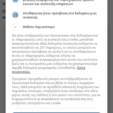
το Brent
κοινού και ανάπτυξη υπηρεσιών
ΠΑΣΟΚ: Επικοινωνιακή ταχυδακτυλουργία με τα
Αποθήκευση ή/και πρόσβαση στα δεδομένα μιας
κονδύλια για την ενεργειακή ανθεκτικότητα
συσκευής
Μάθετε περισσότερα
Θα γίνει επεξεργασία των προσωπικών σας δεδομένων και
οι πληροφορίες από τη συσκευή σας (cookie, μοναδικά
αναγνωριστικά και άλλα δεδομένα συσκευής) ενδέχεται να
κοινοποιηθούν σε 237 παρόχους, οι οποίοι μπορούν να
αποκτήσουν πρόσβαση σε αυτές ή να τις αποθηκεύσουν.
Αυτές οι πληροφορίες ενδέχεται επίσης να
χρησιμοποιηθούν συγκεκριμένα από αυτόν τον ιστότοπο.
Εμείς και οι συνεργάτες μας ενδέχεται να χρησιμοποιούμε
ακριβή δεδομένα γεωγραφικής τοποθεσίας.
Λίστα
συνεργατών.
Ορισμένοι προμηθευτές μπορεί να επεξεργάζονται τα
προσωπικά δεδομένα σας με βάση το έννομο συμφέρον
τους, αλλά μπορείτε να αρνηθείτε κάνοντας διαχείριση των
παρακάτω επιλογών. Αναζητήστε έναν σύνδεσμο στο κάτω
μέρος αυτής της σελίδας ή στο μενού του ιστοτόπου, για να
διαχειριστείτε ή να ανακαλέσετε τη συναίνεσή σας στις
ρυθμίσεις απορρήτου και cookie.