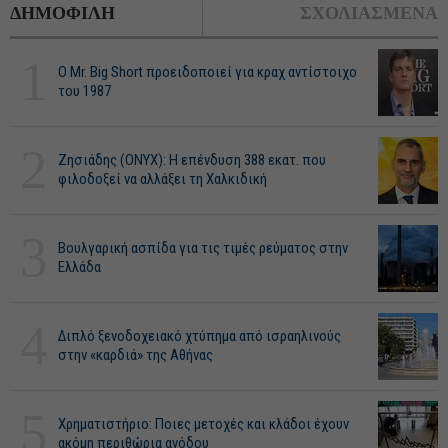
ΔΗΜΟΦΙΛΗ
ΣΧΟΛΙΑΣΜΕΝΑ
1
O Mr. Big Short προειδοποιεί για κραχ αντίστοιχο
του 1987
2
Ζησιάδης (ONYX): Η επένδυση 388 εκατ. που
φιλοδοξεί να αλλάξει τη Χαλκιδική
3
Βουλγαρική ασπίδα για τις τιμές ρεύματος στην
Ελλάδα
4
Διπλό ξενοδοχειακό χτύπημα από ισραηλινούς
στην «καρδιά» της Αθήνας
5
Χρηματιστήριο: Ποιες μετοχές και κλάδοι έχουν
ακόμη περιθώρια ανόδου