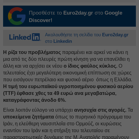
Προσθέστε το
Euro2day.gr
στο
Google
Discover!
Ακολουθήστε τη σελίδα του
Euro2day.gr
στο
Linkedin
Η ρίζα του προβλήματος
παραμένει και αρκεί να κάνει η
μια από τις δύο πλευρές πρώτη κίνηση για να επανέλθει η
άλλη και να αρχίσει εκ νέου
ο ίδιος φαύλος κύκλος.
Ο
τελευταίος έχει μεγαλύτερη οικονομική επίπτωση σε χώρες
που εισάγουν πετρέλαιο και φυσικό αέριο όπως η Ελλάδα.
Η τιμή του ευρωπαϊκού υγροποιημένου φυσικού αερίου
(TTF) έφθασε χθες τα 49 ευρώ ανα μεγαβατώρα,
καταγράφοντας άνοδο 6%.
Είναι λοιπόν εύλογο να υπάρχει
ανησυχία στις αγορές.
Τα
υποκείμενα ζητήματα
όπως το πυρηνικό πρόγραμμα του
Ιράν, η ελεύθερη ναυσιπλοΐα στο Ορμούζ, οι κυρώσεις
εναντίον του Ιράν και η στήριξη του τελευταίου σε
παραστρατιωτικές δυνάμεις της Μ. Ανατολής παραμένουν