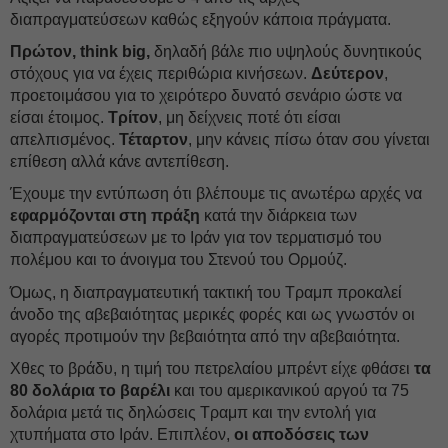
διαπραγματεύσεων καθώς εξηγούν κάποια πράγματα.
Πρώτον, think big,
δηλαδή βάλε πιο υψηλούς δυνητικούς
στόχους για να έχεις περιθώρια κινήσεων.
Δεύτερον
,
προετοιμάσου για το χειρότερο δυνατό σενάριο ώστε να
είσαι έτοιμος.
Τρίτον
, μη δείχνεις ποτέ ότι είσαι
απελπισμένος.
Τέταρτον
, μην κάνεις πίσω όταν σου γίνεται
επίθεση αλλά κάνε αντεπίθεση.
Έχουμε την εντύπωση ότι βλέπουμε τις ανωτέρω αρχές να
εφαρμόζονται στη πράξη
κατά την διάρκεια των
διαπραγματεύσεων με το Ιράν για τον τερματισμό του
πολέμου και το άνοιγμα του Στενού του Ορμούζ.
Όμως, η διαπραγματευτική τακτική του Τραμπ προκαλεί
άνοδο της αβεβαιότητας μερικές φορές και ως γνωστόν οι
αγορές προτιμούν την βεβαιότητα από την αβεβαιότητα.
Χθες το βράδυ, η τιμή του πετρελαίου μπρέντ είχε φθάσει
τα
80 δολάρια το βαρέλι
και του αμερικανικού αργού τα 75
δολάρια μετά τις δηλώσεις Τραμπ και την εντολή για
χτυπήματα στο Ιράν. Επιπλέον,
οι αποδόσεις των