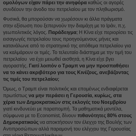
ομολόγων είχαν πάρει την ανηφόρα
καθώς οι αγορές
συνδέουν την άνοδο του πετρελαίου με τον πληθωρισμό.
Φυσικά, θα μπορούσαν να χωρέσουν κι άλλα πράγματα
στην εξίσωση που ξεπερνούν την διαμάχη με το Ιράν, π.χ.
γεωπολιτικός λόγος.
Παράδειγμα
; Η Κίνα είχε περιορίσει τις
εισαγωγές πετρελαίου τους προηγούμενους μήνες και
κατανάλωνε από το στρατηγικό της απόθεμα πετρελαίου για
να καλμάρουν οι τιμές. Το τελευταίο διάστημα με την τιμή του
πετρελαίου να έχει μειωθεί αισθητά, η Κίνα είχε βγει
αγοραστής.
Γιατί λοιπόν ο Τραμπ να μην προσπαθήσει
να το κάνει ακριβότερο για τους Κινέζους, ανεβάζοντας
τις τιμές του πετρελαίου;
Όμως, ο Τραμπ είναι πολιτικός και επομένως ενδιαφέρεται
πρωτίστως
να μην περάσει η Γερουσία, κυρίως, στα
χέρια των Δημοκρατικών στις εκλογές του Νοεμβρίου
γιατί κινδυνεύει με παραπομπή. Τα μαθηματικά μοντέλα,
σύμφωνα με το Economist, δίνουν
πιθανότητες 80% στους
Δημοκρατικούς
να αποκτήσουν τον έλεγχο της Βουλής των
Αντιπροσώπων αλλά παραμονή του ελέγχου της Γερουσίας
στα χέρια Ρεπουμπλικάνων.