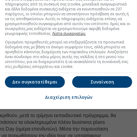
ο πρόγραμμα σπουδών;
πληροφορίες από τη συσκευή σας (cookie, μοναδικά αναγνωριστικά
και άλλα δεδομένα συσκευής) ενδέχεται να κοινοποιηθούν σε 237
παρόχους, οι οποίοι μπορούν να αποκτήσουν πρόσβαση σε αυτές ή
ναι η καινοτομία της ιδέας. Κατά πόσο, δηλαδή,
να τις αποθηκεύσουν. Αυτές οι πληροφορίες ενδέχεται επίσης να
η που μπορεί να κάνει τη διαφορά στο σημερινό
χρησιμοποιηθούν συγκεκριμένα από αυτόν τον ιστότοπο. Εμείς και οι
ηλα, βέβαια, πρέπει να εξεταστεί και η προοπτική
συνεργάτες μας ενδέχεται να χρησιμοποιούμε ακριβή δεδομένα
γεωγραφικής τοποθεσίας.
Λίστα συνεργατών.
δή, εκτός από καινοτόμος είναι και υλοποιήσιμη και
ηση, να αποτελέσει βιώσιμη επιχείρηση.
Ορισμένοι προμηθευτές μπορεί να επεξεργάζονται τα προσωπικά
δεδομένα σας με βάση το έννομο συμφέρον τους, αλλά μπορείτε να
είναι το δέσιμο και η χημεία των ατόμων που
αρνηθείτε κάνοντας διαχείριση των παρακάτω επιλογών. Αναζητήστε
έναν σύνδεσμο στο κάτω μέρος αυτής της σελίδας ή στο μενού του
ομάδα πρέπει να μπορεί να σκέφτεται με ένα μυαλό και
ιστοτόπου, για να διαχειριστείτε ή να ανακαλέσετε τη συναίνεσή σας
λειά και αφοσίωση που απαιτούνται για το
στις ρυθμίσεις απορρήτου και cookie.
νους επενδυτές θα παρουσιαστούν οι
Δεν συγκατατίθεμαι
Συναίνεση
έες και των δέκα ομάδων που θα
 αρχική φάση ή θα υπάρξει περαιτέρω
Διαχείριση επιλογών
α;
κριθούν, μετά το τρίμηνο εκπαιδευτικό πρόγραμμα, θα
υσιάσουν τα ολοκληρωμένα πλέον business plans
tors Day (ημέρα επενδυτών). Μέσα την παρουσίαση
τα να προωθήσουν την ιδέα τους σε υποψήφιους