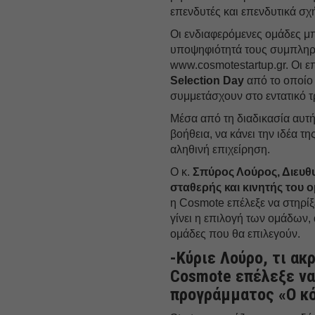
επενδυτές και επενδυτικά σχ
Οι ενδιαφερόμενες ομάδες 
υποψηφιότητά τους συμπληρ
www.cosmotestartup.gr. Οι ε
Selection Day
από το οποίο
συμμετάσχουν στο εντατικό τ
Μέσα από τη διαδικασία αυτή
βοήθεια, να κάνει την ιδέα τη
αληθινή επιχείρηση.
Ο κ.
Σπύρος Λούρος, Διευθυ
σταθερής και κινητής του 
η Cosmote επέλεξε να στηρίξε
γίνει η επιλογή των ομάδων, 
ομάδες που θα επιλεγούν.
-Κύριε Λούρο, τι ακρ
Cosmote επέλεξε να
προγράμματος «Ο κό