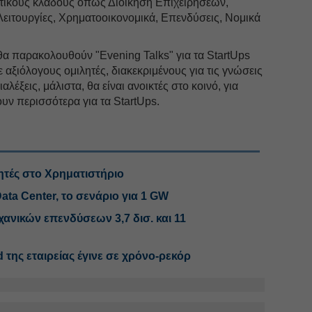
ετικούς κλάδους όπως Διοίκηση Επιχειρήσεων,
Λειτουργίες, Χρηματοοικονομικά, Επενδύσεις, Νομικά
θα παρακολουθούν "Evening Talks" για τα StartUps
με αξιόλογους ομιλητές, διακεκριμένους για τις γνώσεις
ιαλέξεις, μάλιστα, θα είναι ανοικτές στο κοινό, για
υν περισσότερα για τα StartUps.
κητές στο Χρηματιστήριο
Data Center, το σενάριο για 1 GW
ανικών επενδύσεων 3,7 δισ. και 11
 της εταιρείας έγινε σε χρόνο-ρεκόρ