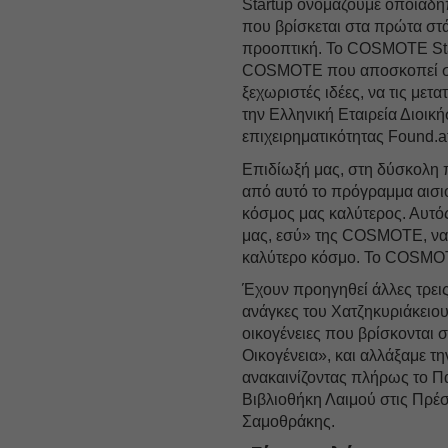
Startup ονομάζουμε οποιαδήπ
που βρίσκεται στα πρώτα στ
προοπτική. Το COSMOTE Start
COSMOTE που αποσκοπεί στο 
ξεχωριστές ιδέες, να τις μετ
την Ελληνική Εταιρεία Διοι
επιχειρηματικότητας Found.
Επιδίωξή μας, στη δύσκολη 
από αυτό το πρόγραμμα αισιο
κόσμος μας καλύτερος. Αυτός
μας, εσύ» της COSMOTE, να υ
καλύτερο κόσμο. Το COSMOTE 
Έχουν προηγηθεί άλλες τρει
ανάγκες του Χατζηκυριάκειο
οικογένειες που βρίσκονται
Οικογένεια», και αλλάξαμε τη
ανακαινίζοντας πλήρως το Πα
Βιβλιοθήκη Λαιμού στις Πρέ
Σαμοθράκης.