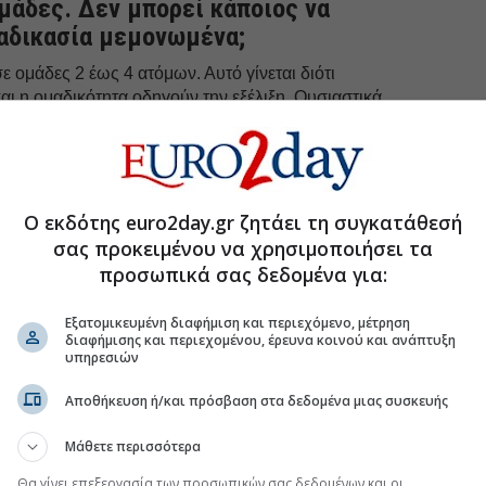
ομάδες. Δεν μπορεί κάποιος να
αδικασία μεμονωμένα;
 ομάδες 2 έως 4 ατόμων. Αυτό γίνεται διότι
αι η ομαδικότητα οδηγούν την εξέλιξη. Ουσιαστικά,
ένας βοηθάει, εμπνέει και παρακινεί τον άλλον και,
ά για έναν κοινό στόχο.
ζονται τα ταλέντα διαφορετικών ανθρώπων,
ότητες για ένα θετικό αποτέλεσμα.
Ο εκδότης euro2day.gr ζητάει τη συγκατάθεσή
σας προκειμένου να χρησιμοποιήσει τα
προσωπικά σας δεδομένα για:
uro2day.gr
στο
Google Discover!
 εξελίξεις με την υπογραφη εγκυρότητας του Euro2day.gr
Εξατομικευμένη διαφήμιση και περιεχόμενο, μέτρηση
διαφήμισης και περιεχομένου, έρευνα κοινού και ανάπτυξη
υπηρεσιών
FOLLOW US
Ακολουθήστε τη σελίδα του
Euro2day.gr
στο
Linkedin
Αποθήκευση ή/και πρόσβαση στα δεδομένα μιας συσκευής
κά κριτήρια με τα οποία η Επιτροπή θα
Μάθετε περισσότερα
πιλογή των ομάδων που θα
Θα γίνει επεξεργασία των προσωπικών σας δεδομένων και οι