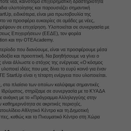
οτε νέα, καινοτόμο επιχειρηματική δραστηριότητα
άδια υλοποίησης και παρουσιάζει σημαντική
Up, ειδικότερα, είναι μια πρωτοβουλία της
να προσφέρει ευκαιρίες σε ομάδες με νέες,
ατρέψουν σε επιχείρηση. Υλοποιείται σε συνεργασία με
κήσεως Επιχειρήσεων (ΕΕΔΕ), τον φορέα
ation και την OTEAcademy.
περίοδο που διανύουμε, είναι να προσφέρουμε μέσα
δοξία και προοπτική. Να βοηθήσουμε να γίνει ο
 είναι άλλωστε ο στόχος της ενέργειας «Ο κόσμος
λοποιεί ιδέες που μας δίνει το ευρύ κοινό για έναν
StartUp είναι η τέταρτη ενέργεια που υλοποιείται.
ς, στο πλαίσιο των οποίων καλύψαμε σημαντικές
υ Ιδρύματος, στηρίξαμε σε συνεργασία με το ΚΥΑΔΑ
 σε ανάγκη με το «Πρόγραμμα Αλληλεγγύης στην
ν καθημερινότητα σε ακριτικές περιοχές,
τουλίδειο Αθλητικό Κέντρο και τη Δημοτική
σπες, καθώς και το Πνευματικό Κέντρο στη Χώρα