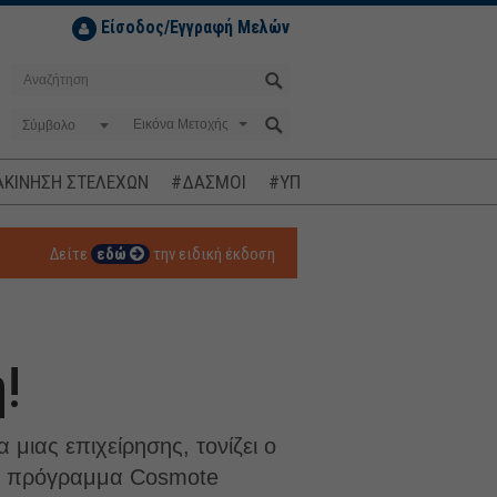
Είσοδος/Εγγραφή Μελών
Σύμβολο
ΚΙΝΗΣΗ ΣΤΕΛΕΧΩΝ
#ΔΑΣΜΟΙ
#ΥΠΟΚΛΟΠΕΣ
#ΠΛΗΘΩΡΙΣΜ
Δείτε
εδώ
την ειδική έκδοση
!
α μιας επιχείρησης, τονίζει ο
 Το πρόγραμμα Cosmote