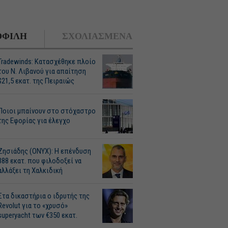
ΦΙΛΗ
ΣΧΟΛΙΑΣΜΕΝΑ
Tradewinds: Κατασχέθηκε πλοίο
του Ν. Λιβανού για απαίτηση
$21,5 εκατ. της Πειραιώς
Ποιοι μπαίνουν στο στόχαστρο
της Εφορίας για έλεγχο
Ζησιάδης (ONYX): Η επένδυση
388 εκατ. που φιλοδοξεί να
αλλάξει τη Χαλκιδική
Στα δικαστήρια ο ιδρυτής της
Revolut για το «χρυσό»
superyacht των €350 εκατ.