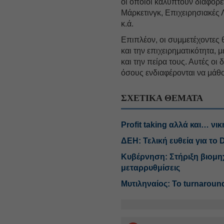
οι οποίοι καλύπτουν διαφορ
Μάρκετινγκ, Επιχειρησιακές 
κ.ά.
Επιπλέον, οι συμμετέχοντες 
και την επιχειρηματικότητα, 
και την πείρα τους. Αυτές οι δ
όσους ενδιαφέρονται να μάθο
ΣΧΕΤΙΚΑ ΘΕΜΑΤΑ
Profit taking αλλά και… νι
ΔΕΗ: Τελική ευθεία για το 
Κυβέρνηση: Στήριξη βιομηχ
μεταρρυθμίσεις
Μυτιληναίος: Το turnaround