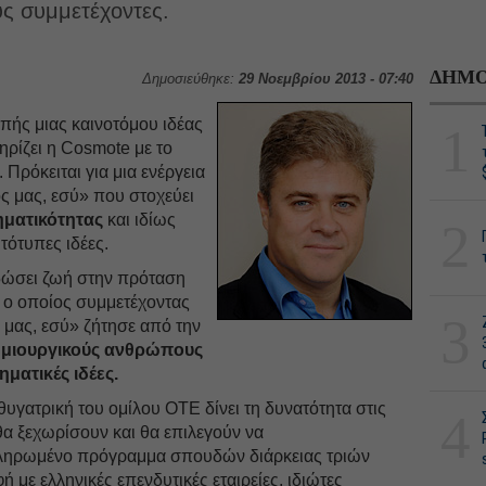
υς συμμετέχοντες.
ΔΗΜΟ
Δημοσιεύθηκε:
29 Νοεμβρίου 2013 - 07:40
πής μιας καινοτόμου ιδέας
1
ηρίζει η Cosmote με το
Πρόκειται για μια ενέργεια
 μας, εσύ» που στοχεύει
ηματικότητας
και ιδίως
2
τότυπες ιδέες.
 δώσει ζωή στην πρόταση
ο οποίος συμμετέχοντας
3
μας, εσύ» ζήτησε από την
ημιουργικούς ανθρώπους
ηματικές ιδέες.
γατρική του ομίλου ΟΤΕ δίνει τη δυνατότητα στις
4
θα ξεχωρίσουν και θα επιλεγούν να
ληρωμένο πρόγραμμα σπουδών διάρκειας τριών
 με ελληνικές επενδυτικές εταιρείες, ιδιώτες