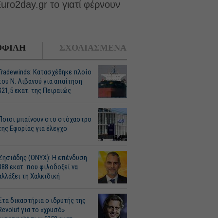
uro2day.gr το γιατί φέρνουν
ΦΙΛΗ
ΣΧΟΛΙΑΣΜΕΝΑ
Tradewinds: Κατασχέθηκε πλοίο
του Ν. Λιβανού για απαίτηση
$21,5 εκατ. της Πειραιώς
Ποιοι μπαίνουν στο στόχαστρο
της Εφορίας για έλεγχο
Ζησιάδης (ONYX): Η επένδυση
388 εκατ. που φιλοδοξεί να
αλλάξει τη Χαλκιδική
Στα δικαστήρια ο ιδρυτής της
Revolut για το «χρυσό»