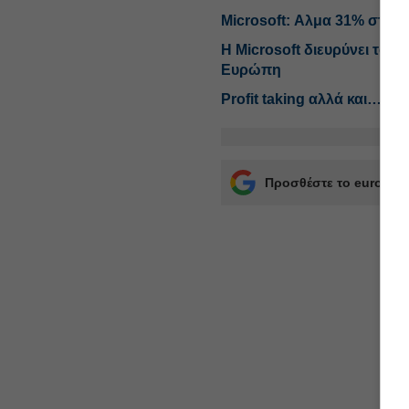
Microsoft: Αλμα 31% στα κ
Η Microsoft διευρύνει τον
Ευρώπη
Profit taking αλλά και… νι
Προσθέστε το euro2day