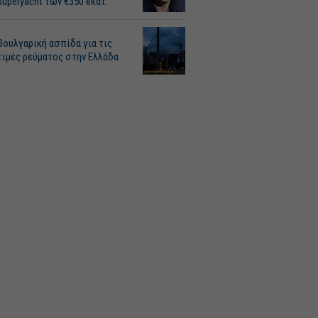
superyacht των €350 εκατ.
Βουλγαρική ασπίδα για τις
τιμές ρεύματος στην Ελλάδα