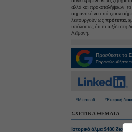
συγκεκριμένο θέμα, ζητήματ
αλλά και προκαταλήψεων, τα 
σημαντικό να υπάρχουν σήμερ
λειτουργούν ως
πρότυπα
, 
υπόλοιπες ότι το ταξίδι στη δ
Λεϊμονή.
Προσθέστε το
E
Παρακολουθήστε τις
#Microsoft
#Εταιρική δια
ΣΧΕΤΙΚΑ ΘΕΜΑΤΑ
Ιστορικό άλμα $480 δισ. γι