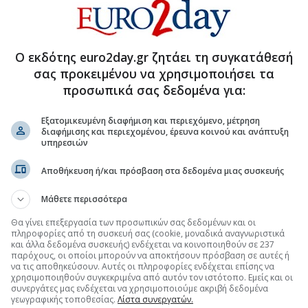
αθαρά κέρδη το δεύτερο τρίμηνο στα $35,8 δισ.
 περιφερειακό ρόλο της Ελλάδας στη Νότια
Ο εκδότης euro2day.gr ζητάει τη συγκατάθεσή
σας προκειμένου να χρησιμοποιήσει τα
κητές στο Χρηματιστήριο
προσωπικά σας δεδομένα για:
Εξατομικευμένη διαφήμιση και περιεχόμενο, μέτρηση
διαφήμισης και περιεχομένου, έρευνα κοινού και ανάπτυξη
.gr στο Discover
υπηρεσιών
Αποθήκευση ή/και πρόσβαση στα δεδομένα μιας συσκευής
Μάθετε περισσότερα
Θα γίνει επεξεργασία των προσωπικών σας δεδομένων και οι
πληροφορίες από τη συσκευή σας (cookie, μοναδικά αναγνωριστικά
και άλλα δεδομένα συσκευής) ενδέχεται να κοινοποιηθούν σε 237
παρόχους, οι οποίοι μπορούν να αποκτήσουν πρόσβαση σε αυτές ή
να τις αποθηκεύσουν. Αυτές οι πληροφορίες ενδέχεται επίσης να
χρησιμοποιηθούν συγκεκριμένα από αυτόν τον ιστότοπο. Εμείς και οι
συνεργάτες μας ενδέχεται να χρησιμοποιούμε ακριβή δεδομένα
γεωγραφικής τοποθεσίας.
Λίστα συνεργατών.