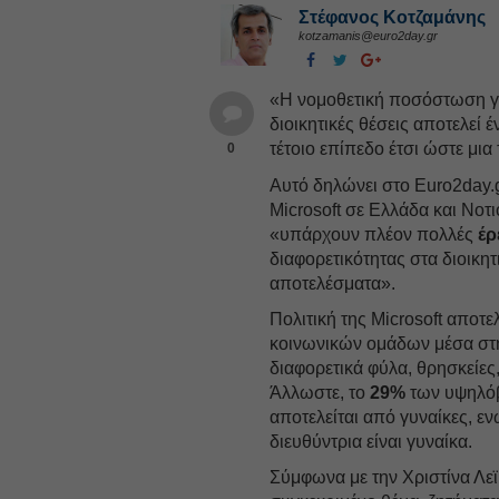
Στέφανος Kοτζαμάνης
kotzamanis@euro2day.gr
«Η νομοθετική ποσόστωση γι
διοικητικές θέσεις αποτελεί 
τέτοιο επίπεδο έτσι ώστε μι
0
Αυτό δηλώνει στο Euro2day.gr
Microsoft σε Ελλάδα και Ν
«υπάρχουν πλέον πολλές
έρ
διαφορετικότητας στα διοικη
αποτελέσματα».
Πολιτική της Microsoft απο
κοινωνικών ομάδων μέσα στη
διαφορετικά φύλα, θρησκείες
Άλλωστε, το
29%
των υψηλόβ
αποτελείται από γυναίκες, ε
διευθύντρια είναι γυναίκα.
Σύμφωνα με την Χριστίνα Λεϊ