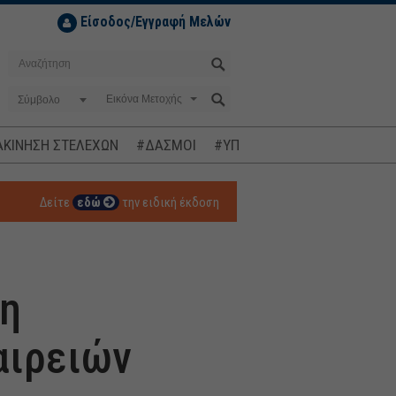
Είσοδος/Εγγραφή Μελών
Σύμβολο
ΚΙΝΗΣΗ ΣΤΕΛΕΧΩΝ
#ΔΑΣΜΟΙ
#ΥΠΟΚΛΟΠΕΣ
#ΠΛΗΘΩΡΙΣΜ
Δείτε
εδώ
την ειδική έκδοση
 η
αιρειών