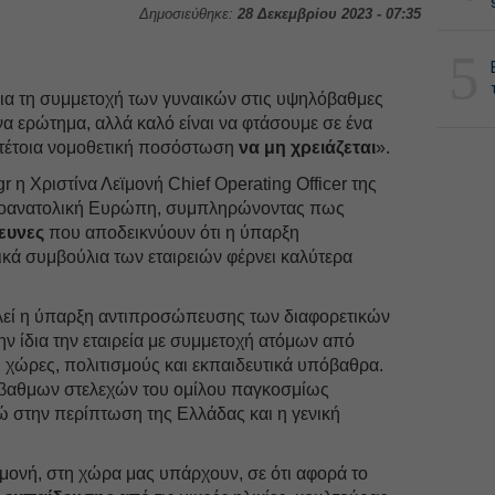
Δημοσιεύθηκε:
28 Δεκεμβρίου 2023 - 07:35
5
α τη συμμετοχή των γυναικών στις υψηλόβαθμες
ένα ερώτημα, αλλά καλό είναι να φτάσουμε σε ένα
α τέτοια νομοθετική ποσόστωση
να μη χρειάζεται
».
 η Χριστίνα Λεϊμονή Chief Operating Officer της
οτιοανατολική Ευρώπη, συμπληρώνοντας πως
ευνες
που αποδεικνύουν ότι η ύπαρξη
τικά συμβούλια των εταιρειών φέρνει καλύτερα
τελεί η ύπαρξη αντιπροσώπευσης των διαφορετικών
ν ίδια την εταιρεία με συμμετοχή ατόμων από
, χώρες, πολιτισμούς και εκπαιδευτικά υπόβαθρα.
αθμων στελεχών του ομίλου παγκοσμίως
νώ στην περίπτωση της Ελλάδας και η γενική
μονή, στη χώρα μας υπάρχουν, σε ότι αφορά το