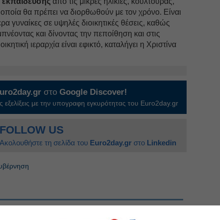
α
εκπαίδευσης
από τις μικρές ηλικίες, κουλτούρας,
οποία θα πρέπει να διορθωθούν με τον χρόνο. Είναι
α γυναίκες σε υψηλές διοικητικές θέσεις, καθώς
εμπνέοντας και δίνοντας την πεποίθηση και στις
ιοικητική ιεραρχία είναι εφικτό, καταλήγει η Χριστίνα
uro2day.gr
στο
Google Discover!
 εξελίξεις με την υπογραφη εγκυρότητας του Euro2day.gr
FOLLOW US
Ακολουθήστε τη σελίδα του
Euro2day.gr
στο
Linkedin
κυβέρνηση
α την κεφαλαιοποίηση της Microsoft