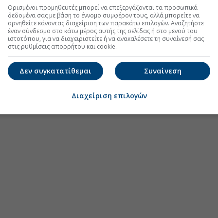
Ορισμένοι προμηθευτές μπορεί να επεξεργάζονται τα προσωπικά
δεδομένα σας με βάση το έννομο συμφέρον τους, αλλά μπορείτε να
αρνηθείτε κάνοντας διαχείριση των παρακάτω επιλογών. Αναζητήστε
έναν σύνδεσμο στο κάτω μέρος αυτής της σελίδας ή στο μενού του
ιστοτόπου, για να διαχειριστείτε ή να ανακαλέσετε τη συναίνεσή σας
στις ρυθμίσεις απορρήτου και cookie.
Δεν συγκατατίθεμαι
Συναίνεση
Διαχείριση επιλογών