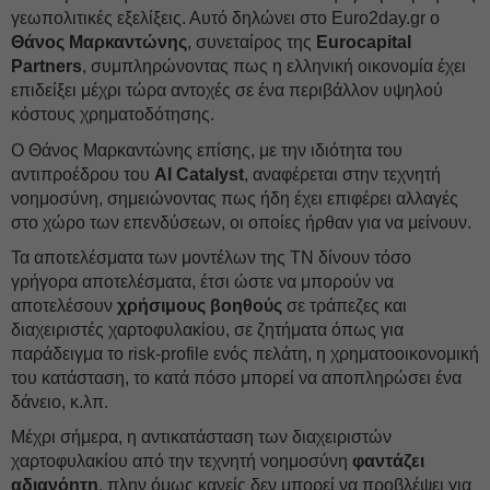
γεωπολιτικές εξελίξεις. Αυτό δηλώνει στο Euro2day.gr ο
Θάνος Μαρκαντώνης
, συνεταίρος της
Eurocapital
Partners
, συμπληρώνοντας πως η ελληνική οικονομία έχει
επιδείξει μέχρι τώρα αντοχές σε ένα περιβάλλον υψηλού
κόστους χρηματοδότησης.
Ο Θάνος Μαρκαντώνης επίσης, με την ιδιότητα του
αντιπροέδρου του
AI Catalyst
, αναφέρεται στην τεχνητή
νοημοσύνη, σημειώνοντας πως ήδη έχει επιφέρει αλλαγές
στο χώρο των επενδύσεων, οι οποίες ήρθαν για να μείνουν.
Τα αποτελέσματα των μοντέλων της ΤΝ δίνουν τόσο
γρήγορα αποτελέσματα, έτσι ώστε να μπορούν να
αποτελέσουν
χρήσιμους βοηθούς
σε τράπεζες και
διαχειριστές χαρτοφυλακίου, σε ζητήματα όπως για
παράδειγμα το risk-profile ενός πελάτη, η χρηματοοικονομική
του κατάσταση, το κατά πόσο μπορεί να αποπληρώσει ένα
δάνειο, κ.λπ.
Μέχρι σήμερα, η αντικατάσταση των διαχειριστών
χαρτοφυλακίου από την τεχνητή νοημοσύνη
φαντάζει
αδιανόητη
, πλην όμως κανείς δεν μπορεί να προβλέψει για