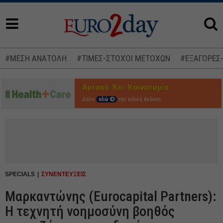
#ΜΕΣΗ ΑΝΑΤΟΛΗ
#ΤΙΜΕΣ-ΣΤΟΧΟΙ ΜΕΤΟΧΩΝ
#ΕΞΑΓΟΡΕΣ
Δείτε
εδώ
την ειδική έκδοση
SPECIALS
ΣΥΝΕΝΤΕΥΞΕΙΣ
Μαρκαντώνης (Eurocapital Partners):
Η τεχνητή νοημοσύνη βοηθός