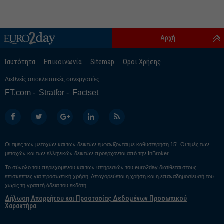
Αρχή
Ταυτότητα
Επικοινωνία
Sitemap
Οροι Χρήσης
Διεθνείς αποκλειστικές συνεργασίες:
FT.com
Stratfor
Factset
Οι τιμές των μετοχών και των δεικτών εμφανίζονται με καθυστέρηση 15’. Οι τιμές των
μετοχών και των ελληνικών δεικτών προέρχονται από την
InBroker
Το σύνολο του περιεχομένου και των υπηρεσιών του euro2day διατίθεται στους
επισκέπτες για προσωπική χρήση. Απαγορεύεται η χρήση και η επαναδημοσίευσή του
χωρίς τη γραπτή άδεια του εκδότη.
Δήλωση Απορρήτου και Προστασίας Δεδομένων Προσωπικού
Χαρακτήρα