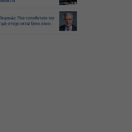
δεκαετία
Πειραιώς: Πού τοποθετούν την
τιμή-στόχο οκτώ ξένοι οίκοι