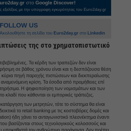
uro2day.gr
στο
Google Discover!
 εξελίξεις με την υπογραφη εγκυρότητας του Euro2day.gr
FOLLOW US
Ακολουθήστε τη σελίδα του
Euro2day.gr
στο
Linkedin
επιπτώσεις της στο χρηματοπιστωτικό
ιβεβλημένες. Τα κέρδη των τραπεζών δεν είναι
ηρήσιμη σε βάθος χρόνου είναι και η δεσπόζουσα θέση
 κύρια πηγή παροχής πιστώσεων και διεκπεραίωσης
 αναμενόμενη κρίση. Τα έσοδα από προμήθειες επί
ατηρήσιμα. Η ψηφιοποίηση των νομισμάτων και των
ο κλαδί που κάθονται οι εμπορικές τράπεζες.
κατάργηση των μετρητών, τότε το σύστημα θα είναι
δεικτικά το retail banking με τις κοστοβόρες δομές και
tion) ήδη χάνει το ανταγωνιστικό πλεονέκτημα έναντι
s που βασίζονται στους τεχνολογικούς κολοσσούς και
ου υποκαθιστά τον ανθρώπινο παράγοντα. Δεν πρέπει