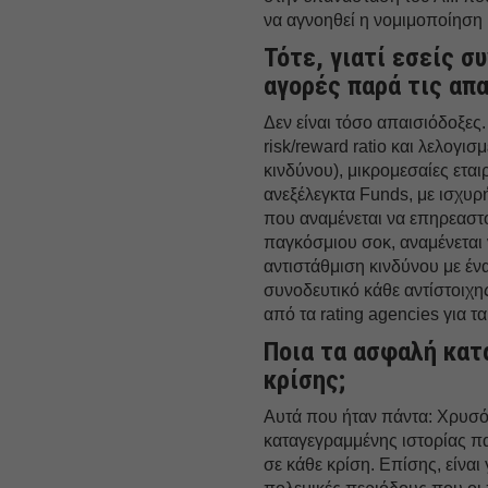
να αγνοηθεί η νομιμοποίηση 
Τότε, γιατί εσείς σ
αγορές παρά τις απ
Δεν είναι τόσο απαισιόδοξες.
risk/reward ratio και λελογι
κινδύνου), μικρομεσαίες εται
ανεξέλεγκτα Funds, με ισχυ
που αναμένεται να επηρεαστ
παγκόσμιου σοκ, αναμένεται 
αντιστάθμιση κινδύνου με ένα
συνοδευτικό κάθε αντίστοιχη
από τα rating agencies για τ
Ποια τα ασφαλή κατ
κρίσης;
Αυτά που ήταν πάντα: Χρυσός
καταγεγραμμένης ιστορίας π
σε κάθε κρίση. Επίσης, είνα