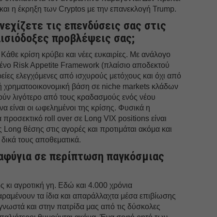
και η έκρηξη των Cryptos με την επανεκλογή Trump.
υνεχίζετε τις επενδύσεις σας στις
αισιόδοξες προβλέψεις σας;
 Κάθε κρίση κρύβει και νέες ευκαιρίες. Με ανάλογο
σμένο Risk Appetite Framework (πλαίσιο αποδεκτού
ρείες ελεγχόμενες από ισχυρούς μετόχους και όχι από
ρή χρηματοοικονομική βάση σε niche markets κλάδων
ούν λιγότερο από τους κραδασμούς ενός νέου
να είναι οι ωφελημένοι της κρίσης. Φυσικά η
 προσεκτικό roll over σε Long VIX positions είναι
ς Long θέσης στις αγορές και προτιμάται ακόμα και
α δικά τους αποθεματικά.
αφύγια σε περίπτωση παγκόσμιας
 κι αγροτική γη. Εδώ και 4.000 χρόνια
αραμένουν τα ίδια και απαράλλαχτα μέσα επιβίωσης
ι γνωστά και στην πατρίδα μας από τις δύσκολες