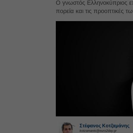
Ο γνωστός Ελληνοκύπριος επι
πορεία και τις προοπτικές τ
Στέφανος Kοτζαμάνης
kotzamanis@euro2day.gr