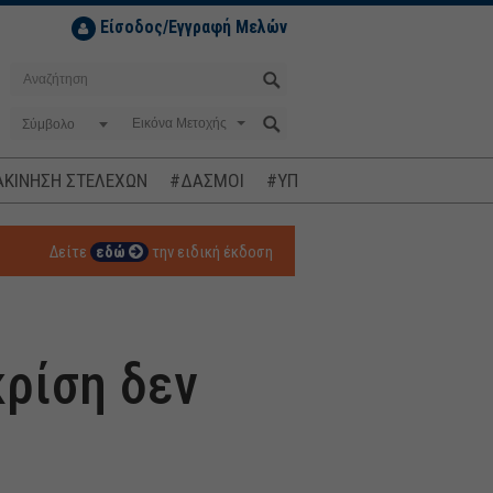
Είσοδος/Εγγραφή Μελών
Σύμβολο
ΚΙΝΗΣΗ ΣΤΕΛΕΧΩΝ
#ΔΑΣΜΟΙ
#ΥΠΟΚΛΟΠΕΣ
#ΠΛΗΘΩΡΙΣΜ
Δείτε
εδώ
την ειδική έκδοση
κρίση δεν