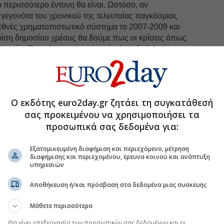
 περισσότερο έντονη θα είναι. Ωστόσο, αν
γεγονότα του χρονικού της τελευταίας παγκόσμιας
ιεθνές χρηματοπιστωτικό σύστημα το 2007-2009 και
ρίση δημοσίου χρέους θα δούμε πως οι κρίσεις όπως
ποιούν. Τα early warning signals είχαν δοθεί με
ότητα (Volatility -π.χ. VIX indeces ) στις αγορές.
ρατηρηθεί μια ασυνήθιστη σταθερή ανοδική τάση στις
ής που συνεπαγόταν μια κατακόρυφη μείωση της
Ο εκδότης euro2day.gr ζητάει τη συγκατάθεσή
ς. Το 2006 άρχισαν οι πρώτες αναταράξεις στις
σας προκειμένου να χρησιμοποιήσει τα
ον VIX που φυσικά αγνοήθηκαν επιδεικτικά από την
προσωπικά σας δεδομένα για:
οικονομική πολιτική ορθότητα, ενώ κάποιοι τότε
ικοί
» ή «
συνομωσιολόγοι
», υποστηρίζοντας το
Εξατομικευμένη διαφήμιση και περιεχόμενο, μέτρηση
αυτονόητο.
διαφήμισης και περιεχομένου, έρευνα κοινού και ανάπτυξη
υπηρεσιών
κρουσης της πραγματικής χρηματιστηριακής
τητα διαφαινόταν με την κοινή λογική, χρηματιστές
Αποθήκευση ή/και πρόσβαση στα δεδομένα μιας συσκευής
έριμνοι το πάρτι της χρυσοφόρας πυραμίδας των
primes) που μετακύλιε αλόγιστα ο ένας στον άλλον,
Μάθετε περισσότερα
υς bonus εις υγείαν του κορόιδου που δήθεν θα έμενε
Θα γίνει επεξεργασία των προσωπικών σας δεδομένων και οι