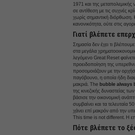
1971 και της μεταπολεμικής 
σε αντίθεση με τις συχνές κρ
χωρίς σημαντική διόρθωση. Κ
κανονικότητα, ούτε στις αγορ
Γιατί βλέπετε επερχ
Σημασία δεν έχει τι βλέπουμ
στα μεγάλα χρηματοοικονομικ
λεγόμενο Great Reset φαίνετα
προειδοποίηση της υπερεθνικ
προσομοιάζουν με την ορχήσ
παγόβουνο, η οποία ήδη διαφ
μακριά. The
bubble always 
της κινεζικής δυναστείας τω
βάσισε την οικονομική ανάπ
συμβαίνει και τα τελευταία 5
χάνει επί μακρόν από την υ
This time is not different. Η 
Πότε βλέπετε το ξέ