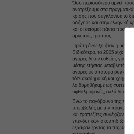
Όσο περισσότερο αργεί, τόσο
ανατρέξουμε στα πραγματικά 
κρίσης που συγκλόνισε το δ
οδήγησε και στην ελληνική κ
και οι σεισμοί πάντα προειδο
αρκετούς τρόπους.
Πρώτη ένδειξη ήταν η μεταβλητ
Ειδικότερα, το 2005 είχε πα
αγορές δίκην ευθείας γραμμ
μέσης ετήσιας μεταβλητότητα
αγορές με απότομα peaks στ
τότε ακαδημαϊκή και χρηματο
λοιδορηθήκαμε ως «
υπερβολ
οφθαλμοφανές, αλλά διόλου 
Ενώ το παγόβουνο της πρόσ
υπερβολής με την πραγματικό
και τραπεζίτες συνέχιζαν αμ
επενδυτικών σκουπιδιών (sub
εξασφαλίζοντας τα παχυλά το