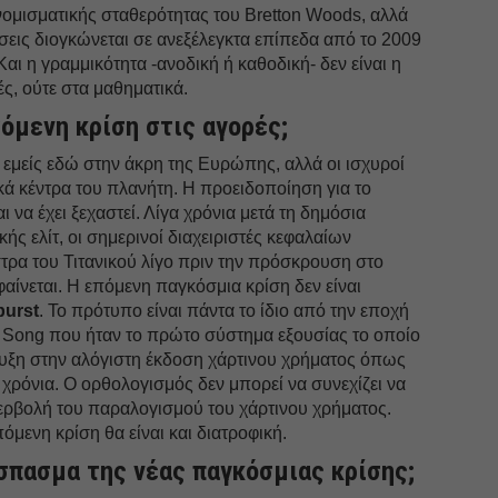
νομισματικής σταθερότητας του Bretton Woods, αλλά
ίσεις διογκώνεται σε ανεξέλεγκτα επίπεδα από το 2009
αι η γραμμικότητα -ανοδική ή καθοδική- δεν είναι η
ές, ούτε στα μαθηματικά.
όμενη κρίση στις αγορές;
ε εμείς εδώ στην άκρη της Ευρώπης, αλλά οι ισχυροί
ά κέντρα του πλανήτη. Η προειδοποίηση για το
ι να έχει ξεχαστεί. Λίγα χρόνια μετά τη δημόσια
ής ελίτ, οι σημερινοί διαχειριστές κεφαλαίων
τρα του Τιτανικού λίγο πριν την πρόσκρουση στο
αίνεται. Η επόμενη παγκόσμια κρίση δεν είναι
burst
. Το πρότυπο είναι πάντα το ίδιο από την εποχή
ν Song που ήταν το πρώτο σύστημα εξουσίας το οποίο
τυξη στην αλόγιστη έκδοση χάρτινου χρήματος όπως
0 χρόνια. Ο ορθολογισμός δεν μπορεί να συνεχίζει να
περβολή του παραλογισμού του χάρτινου χρήματος.
επόμενη κρίση θα είναι και διατροφική.
σπασμα της νέας παγκόσμιας κρίσης;