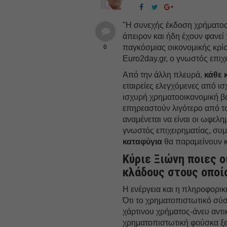
"Η συνεχής έκδοση χρήματος 
άπειρον και ήδη έχουν φανεί
παγκόσμιας οικονομικής κρίσ
0
Euro2day.gr, o γνωστός επι
Από την άλλη πλευρά,
κάθε 
εταιρείες ελεγχόμενες από ι
ισχυρή χρηματοοικονομική β
επηρεαστούν λιγότερο από τ
αναμένεται να είναι οι ωφελη
γνωστός επιχειρηματίας, σ
καταφύγια
θα παραμείνουν κ
Κύριε Ξιώνη ποιες ο
κλάδους στους οποί
Η ενέργεια και η πληροφορι
Ότι το χρηματοπιστωτικό σύσ
χάρτινου χρήματος-άνευ αντι
χρηματοπιστωτική φούσκα ξε