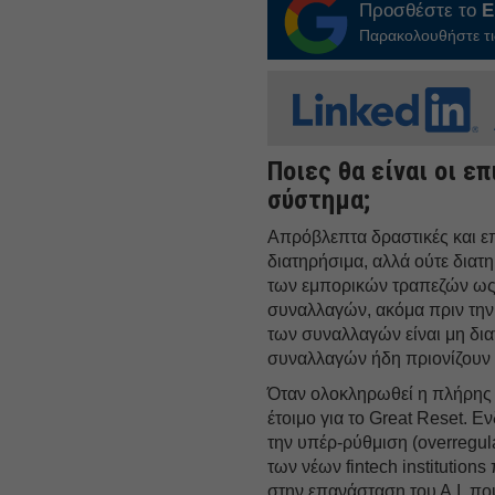
Προσθέστε το
E
Παρακολουθήστε τις
Ποιες θα είναι οι 
σύστημα;
Απρόβλεπτα δραστικές και επ
διατηρήσιμα, αλλά ούτε διατ
των εμπορικών τραπεζών ως
συναλλαγών, ακόμα πριν την
των συναλλαγών είναι μη δι
συναλλαγών ήδη πριονίζουν τ
Όταν ολοκληρωθεί η πλήρης 
έτοιμο για το Great Reset. Εν
την υπέρ-ρύθμιση (overregula
των νέων fintech institution
στην επανάσταση του Α.Ι. π