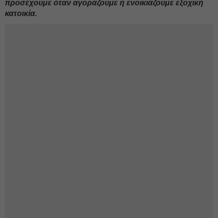
προσέχουμε όταν αγοράζουμε ή ενοικιάζουμε εξοχική
κατοικία.