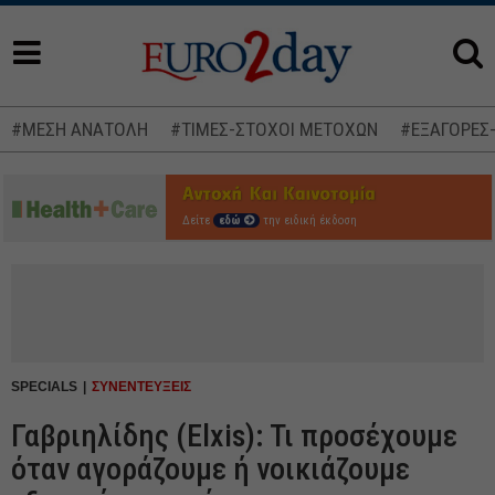
#ΜΕΣΗ ΑΝΑΤΟΛΗ
#ΤΙΜΕΣ-ΣΤΟΧΟΙ ΜΕΤΟΧΩΝ
#ΕΞΑΓΟΡΕΣ
Δείτε
εδώ
την ειδική έκδοση
SPECIALS
ΣΥΝΕΝΤΕΥΞΕΙΣ
Γαβριηλίδης (Elxis): Τι προσέχουμε
όταν αγοράζουμε ή νοικιάζουμε