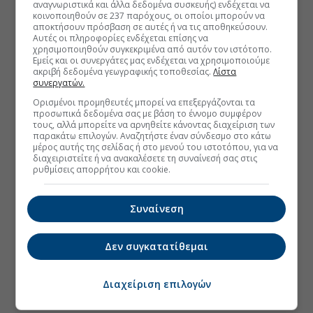
αναγνωριστικά και άλλα δεδομένα συσκευής) ενδέχεται να
κοινοποιηθούν σε 237 παρόχους, οι οποίοι μπορούν να
αποκτήσουν πρόσβαση σε αυτές ή να τις αποθηκεύσουν.
Αυτές οι πληροφορίες ενδέχεται επίσης να
χρησιμοποιηθούν συγκεκριμένα από αυτόν τον ιστότοπο.
Εμείς και οι συνεργάτες μας ενδέχεται να χρησιμοποιούμε
ακριβή δεδομένα γεωγραφικής τοποθεσίας.
Λίστα
συνεργατών.
Ορισμένοι προμηθευτές μπορεί να επεξεργάζονται τα
προσωπικά δεδομένα σας με βάση το έννομο συμφέρον
τους, αλλά μπορείτε να αρνηθείτε κάνοντας διαχείριση των
παρακάτω επιλογών. Αναζητήστε έναν σύνδεσμο στο κάτω
μέρος αυτής της σελίδας ή στο μενού του ιστοτόπου, για να
διαχειριστείτε ή να ανακαλέσετε τη συναίνεσή σας στις
ρυθμίσεις απορρήτου και cookie.
Συναίνεση
Δεν συγκατατίθεμαι
Διαχείριση επιλογών