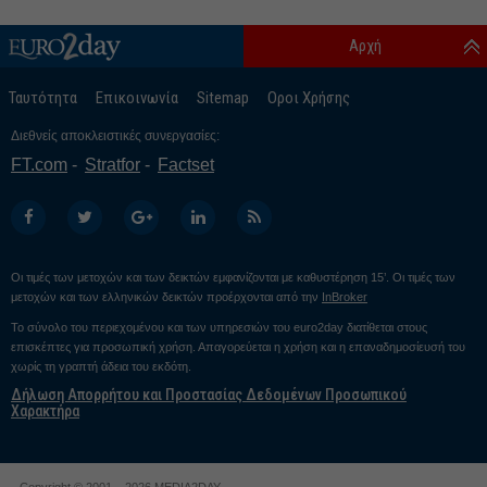
Αρχή
Ταυτότητα
Επικοινωνία
Sitemap
Οροι Χρήσης
Διεθνείς αποκλειστικές συνεργασίες:
FT.com
Stratfor
Factset
Οι τιμές των μετοχών και των δεικτών εμφανίζονται με καθυστέρηση 15’. Οι τιμές των
μετοχών και των ελληνικών δεικτών προέρχονται από την
InBroker
Το σύνολο του περιεχομένου και των υπηρεσιών του euro2day διατίθεται στους
επισκέπτες για προσωπική χρήση. Απαγορεύεται η χρήση και η επαναδημοσίευσή του
χωρίς τη γραπτή άδεια του εκδότη.
Δήλωση Απορρήτου και Προστασίας Δεδομένων Προσωπικού
Χαρακτήρα
Copyright © 2001 – 2026 MEDIA2DAY