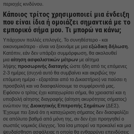
περιοχές κινδύνου.
Κάποιος τρίτος χρησιμοποιεί μια ένδειξη
που είναι ίδια ή ομοιάζει σημαντικά με το
εμπορικό σήμα μου. Τι μπορώ να κάνω;
Υπάρχουν πολλές επιλογές. Το συνηθέστερο - και
οικονομικότερο - είναι να ξεκινάμε με μια
εξώδικη δήλωση
.
Κατόπιν, εάν δεν υπάρξει συμμόρφωση, θα ακολουθεί
μια
αίτηση ασφαλιστικών μέτρων
με αίτημα
λήψης
προσωρινής διαταγής
ώστε ήδη από τις επόμενες
2-3 ημέρες (συχνά αυτό θα συμβαίνει και ακριβώς την
επόμενη ημέρα - εξαρτάται από το Δικαστήριο) να παύσει η
προσβολή και να διασφαλίσουμε τα συμφέροντά μας.
Εφόσον ο τρίτος έχει καταχωρίσει σήμα, θα χρειαστεί και η
υποβολή αίτησης διαγραφής (αίτηση ακυρότητας σήματος)
ενώπιον της
Διοικητικής Επιτροπής Σημάτων
(ΔΕΣ).
Έχουμε πει ξανά ότι η καταχώριση σήματος δεν διασφαλίζει
σε απόλυτο βαθμό από μόνη της, αν δεν έχει προηγηθεί ο
σωστός νομικός έλεγχος. Ίσα ίσα μπορεί να προκαλεί και μια
ψευδαίσθηση ασφάλειας η οποία θα ενθαρρύνει επενδύσεις