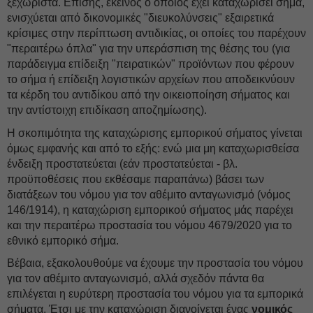
ξεχωριστά. Επίσης, εκείνος ο οποίος έχει καταχωρίσει σήμα,
ενισχύεται από δικονομικές "διευκολύνσεις" εξαιρετικά
κρίσιμες στην περίπτωση αντιδικίας, οι οποίες του παρέχουν
"περαιτέρω όπλα" για την υπεράσπιση της θέσης του (για
παράδειγμα επίδειξη "πειρατικών" προϊόντων που φέρουν
το σήμα ή επίδειξη λογιστικών αρχείων που αποδεικνύουν
τα κέρδη του αντιδίκου από την οικειοποίηση σήματος και
την αντίστοιχη επιδίκαση αποζημίωσης).
Η σκοπιμότητα της καταχώρισης εμπορικού σήματος γίνεται
όμως εμφανής και από το εξής: ενώ μια μη καταχωρισθείσα
ένδειξη προστατεύεται (εάν προστατεύεται - βλ.
προϋποθέσεις που εκθέσαμε παραπάνω) βάσει των
διατάξεων του νόμου για τον αθέμιτο ανταγωνισμό (νόμος
146/1914), η καταχώριση εμπορικού σήματος μάς παρέχει
και την περαιτέρω προστασία του νόμου 4679/2020 για το
εθνικό εμπορικό σήμα.
Βέβαια, εξακολουθούμε να έχουμε την προστασία του νόμου
για τον αθέμιτο ανταγωνισμό, αλλά σχεδόν πάντα θα
επιλέγεται η ευρύτερη προστασία του νόμου για τα εμπορικά
σήματα. Έτσι με την καταχώριση διανοίγεται ένας
νομικός