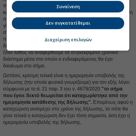
την άσκηση "ανακοπής", τότε λέμε ότι το σήμα
Συναίνεση
καταχωρίζεται. Ωστόσο, εάν ασκηθεί ανακοπή, η καταχώριση
προϋποθέτει ότι η ανακοπή θα απορριφθεί. Αν η ανακοπή
Δεν συγκατατίθεμαι
γίνει δεκτή, ο επίδοξος σηματούχος μπορεί να απευθυνθεί
στα Διοικητικά Δικαστήρια και να δικαιωθεί. Σε εκείνη την
περίπτωση, η καταχώριση θα γίνει με την τελεσιδικία της
Διαχείριση επιλογών
δικαστικής απόφασης. Για όλους αυτούς τους λόγους θα
ήταν λάθος να αναφερθούμε σε συγκεκριμένο χρονικό
διάστημα μέσα στο οποίο ο ενδιαφερόμενος θα έχει
δικαίωμα στο σήμα.
Ωστόσο, κρίσιμη τελικά είναι η ημερομηνία υποβολής της
δήλωσης (την οποία φυσικά γνωρίζουμε) για τον εξής λόγο:
σύμφωνα με το ά. 21 παρ. 3 του ν. 4679/2020
"το σήμα
που έγινε δεκτό θεωρείται ότι καταχωρίστηκε από την
ημερομηνία κατάθεσης της δήλωσης".
Επομένως αφού η
καταχώριση ανατρέχει στο χρόνο της δήλωσης, το πότε θα
γίνει τελικά η καταχώριση δεν έχει τόση σημασία, όση έχει η
ημερομηνία υποβολής της δήλωσης.