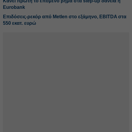
Κάνει πρώτη το επόμενο βήμα στα step-up δάνεια η
Eurobank
Επιδόσεις-ρεκόρ από Metlen στο εξάμηνο, EBITDA στα
550 εκατ. ευρώ