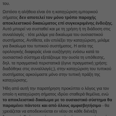
του.
Ωστόσο η αλήθεια είναι ότι η καταχώριση εμπορικού
σήματος
δεν αποτελεί τον μόνο τρόπο παροχής
αποκλειστικού δικαιώματος επί συγκεκριμένης ένδειξης
.
Αυτό μπορεί να συσταθεί και με τη χρήση ή τη διάδοση στις
συναλλαγές - τότε μιλάμε για δικαίωμα του ουσιαστικού
συστήματος. Αντίθετα, εάν επιλέξει την καταχώριση, μιλάμε
για δικαίωμα του τυπικού συστήματος. Η αιτία της
ορολογικής διαφοράς είναι ευεξήγητη: ενόσω κατά το
ουσιαστικό σύστημα εξετάζουμε την ουσία τη υπόθεσης,
δηλ. τα πραγματικά περιστατικά (έγινε πραγματική χρήση;
διαδόθηκε στις συναλλαγές;), στην καταχώριση του τυπικού
συστήματος αρκούμαστε μόνο στην τυπική πράξη της
καταχώρισης.
Ήδη από αυτή την παρατήρηση προκύπτει ο λόγος για τον
οποίο η καταχώριση σήματος ιδρύει σταθερά θεμέλια, ενώ
το αποκλειστικό δικαίωμα με το ουσιαστικό σύστημα θα
παραμένει πάντοτε και από όλους αμφισβητήσιμο
- θα
χρειάζεται να αποδεικνύεται εν νέου σε κάθε διένεξη