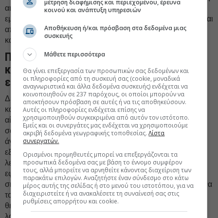
μέτρηση διαφήμισης και περιεχομένου, έρευνα
αιτιάσεις των τρίτων, το σήμα καταχωρίζεται. Πλέον έχουμε
κοινού και ανάπτυξη υπηρεσιών
εμπορικό σήμα (αυτό όμως δεν σημαίνει ότι το σήμα είναι και
Αποθήκευση ή/και πρόσβαση στα δεδομένα μιας
απρόσβλητο - βλ. ερώτημα " Έχω εμπορικό σήμα. Το
συσκευής
καταχώρισα στο Μητρώο Σημάτων. Είμαι ασφαλής;").
Πόσο χρόνο χρειάζεται για να γίνει η
Μάθετε περισσότερα
καταχώριση και να είμαι δικαιούχος
Θα γίνει επεξεργασία των προσωπικών σας δεδομένων και
οι πληροφορίες από τη συσκευή σας (cookie, μοναδικά
εμπορικού σήματος;
αναγνωριστικά και άλλα δεδομένα συσκευής) ενδέχεται να
κοινοποιηθούν σε 237 παρόχους, οι οποίοι μπορούν να
Δεν υπάρχει συγκεκριμένος χρόνος στον οποίο μπορεί
αποκτήσουν πρόσβαση σε αυτές ή να τις αποθηκεύσουν.
κάποιος να σας διαβεβαιώσει ότι μετά την υποβολή της
Αυτές οι πληροφορίες ενδέχεται επίσης να
χρησιμοποιηθούν συγκεκριμένα από αυτόν τον ιστότοπο.
αίτησης κατάθεσης σήματος θα έχετε δικαίωμα στο σήμα
Εμείς και οι συνεργάτες μας ενδέχεται να χρησιμοποιούμε
σας - ότι δηλαδή θα γίνει η καταχώριση. Αυτό διότι είναι
ακριβή δεδομένα γεωγραφικής τοποθεσίας.
Λίστα
συνεργατών.
άγνωστο το πότε θα εξετάσει το σήμα σας ο Εξεταστής (το
εξετάζει για ορισμένους λόγους απαραδέκτου - τους
Ορισμένοι προμηθευτές μπορεί να επεξεργάζονται τα
προσωπικά δεδομένα σας με βάση το έννομο συμφέρον
λεγόμενους απόλυτους λόγους απαραδέκτου). Κατόπιν,
τους, αλλά μπορείτε να αρνηθείτε κάνοντας διαχείριση των
εφόσον κρίνει ότι δεν συντρέχουν τέτοιοι, δημοσιεύει το
παρακάτω επιλογών. Αναζητήστε έναν σύνδεσμο στο κάτω
σήμα και πλέον τρίτοι έχουν στη διάθεσή τους τρεις μήνες να
μέρος αυτής της σελίδας ή στο μενού του ιστοτόπου, για να
διαχειριστείτε ή να ανακαλέσετε τη συναίνεσή σας στις
το προσβάλλουν (για οποιονδήποτε λόγο και ιδίως εάν
ρυθμίσεις απορρήτου και cookie.
θεωρούν ότι προσβάλλει δικό τους δικαίωμα π.χ. σε σήμα
λόγω κινδύνου σύγχυσης). Εάν παρέλθει το τρίμηνο χωρίς