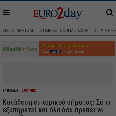
#ΜΕΣΗ ΑΝΑΤΟΛΗ
#ΤΙΜΕΣ-ΣΤΟΧΟΙ ΜΕΤΟΧΩΝ
#ΕΞΑΓΟΡΕΣ
Δείτε
εδώ
την ειδική έκδοση
SPECIALS
ΑΠΟΨΕΙΣ
Κατάθεση εμπορικού σήματος: Σε τι
εξυπηρετεί και όλα όσα πρέπει να