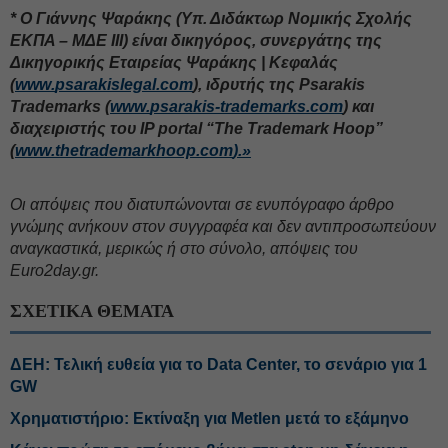
*
Ο Γιάννης Ψαράκης (Υπ. Διδάκτωρ Νομικής Σχολής
ΕΚΠΑ – ΜΔΕ ΙΙΙ) είναι δικηγόρος, συνεργάτης της
Δικηγορικής Εταιρείας Ψαράκης | Κεφαλάς
(
www
.
psarakislegal
.
com
), ιδρυτής της
Psarakis
Trademarks
(
www
.
psarakis
-
trademarks
.
com
) και
διαχειριστής του
IP portal
“
The Trademark Hoop
”
(
www
.
thetrademarkhoop
.
com
).»
Oι απόψεις που διατυπώνονται σε ενυπόγραφο άρθρο
γνώμης ανήκουν στον συγγραφέα και δεν αντιπροσωπεύουν
αναγκαστικά, μερικώς ή στο σύνολο, απόψεις του
Euro2day.gr.
ΣΧΕΤΙΚΑ ΘΕΜΑΤΑ
ΔΕΗ: Τελική ευθεία για το Data Center, το σενάριο για 1
GW
Χρηματιστήριο: Εκτίναξη για Metlen μετά το εξάμηνο