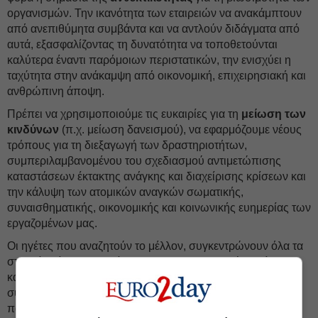
οργανισμών. Την ικανότητα των εταιρειών να ανακάμπτουν
από ανεπιθύμητα συμβάντα και να αντλούν διδάγματα από
αυτά, εξασφαλίζοντας τη δυνατότητα να τοποθετούνται
καλύτερα έναντι παρόμοιων περιστατικών, την ενισχύει η
ταχύτητα στην ανάκαμψη από οικονομική, επιχειρησιακή και
ανθρώπινη άποψη.
Πρέπει να χρησιμοποιούμε τις ευκαιρίες για τη
μείωση των
κινδύνων
(π.χ. μείωση δανεισμού), να εφαρμόζουμε νέους
τρόπους για τη διεξαγωγή των δραστηριοτήτων,
συμπεριλαμβανομένου του σχεδιασμού αντιμετώπισης
καταστάσεων έκτακτης ανάγκης και διαχείρισης κρίσεων και
την κάλυψη των ατομικών αναγκών σωματικής,
συναισθηματικής, οικονομικής και κοινωνικής ευημερίας των
εργαζομένων μας.
Οι ηγέτες που αναζητούν το μέλλον, συγκεντρώνουν όλα τα
στοιχεία μέσα στην ομίχλη του επιχειρηματικού πολέμου,
κατανοώντας ότι βλέπουν μόνο μερικά από αυτά που
συμβαίνουν και αναγνωρίζοντας συνεχώς τις επιπτώσεις,
παρά το γεγονός ότι χρειάζεται να λάβουν
γρήγορες