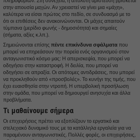
πληροφοριών. Στη συνέχεια, η απόλυτη αρίστευση βρίσκεται
στην απουσία μαχών. Αν χρειαστεί να γίνει μια «μάχη»,
καλύτερα να είσαι πρώτος στο πεδίο, σε συνδυασμό με το
ότι οι επιθέσεις δεν ανακοινώνονται. Οι μάχες απαιτούν
τύμπανα (μερίδιο φωνής - δημοσιότητα) και σημαίες
(σήματα, αξίες κ.λπ.).
Σημειώνονται επίσης
πέντε επικίνδυνα σφάλματα
που
μπορεί να επηρεάσουν την πορεία ενός οργανισμού στον
ανταγωνιστικό κόσμο μας: Η απερισκεψία, που μπορεί να
οδηγήσει στην καταστροφή. Η δειλία, που μπορεί να
οδηγήσει σε απραξία. Οι απότομες αντιδράσεις, που μπορεί
να προκληθούν από «προσβολές». Το κυνήγι της τιμής, που
έχει ευαισθησία στην ντροπή. Η υπερβολική προσήλωση
στην ομάδα, που μπορεί να δημιουργεί ανησυχία και άλλα
προβλήματα.
Τι μαθαίνουμε σήμερα
Οι επιχειρήσεις πρέπει να εξοπλίζουν το εργατικό και
στελεχιακό δυναμικό τους με τα κατάλληλα εργαλεία για να
παραμένουν ανταγωνιστικές. Πολλές φορές, οι επιχειρήσεις,