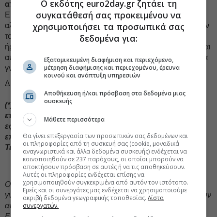
Ο εκδότης euro2day.gr ζητάει τη
αποφάσεις,
πριν να είναι διαθέσιμες όλες οι πληροφορίες.
συγκατάθεσή σας προκειμένου να
Είναι ευέλικτοι και δείχνουν θάρρος όταν οι συνθήκες
χρησιμοποιήσει τα προσωπικά σας
αλλάζουν και αισθάνονται άνετα με την «ασάφεια». Οδηγούν
τους συναδέλφους μέσα από ένα χάος παραμένοντας
δεδομένα για:
ήρεμοι, ακούγοντας προσεκτικά και ενεργώντας γρήγορα και
αποφασιστικά. Θα ήθελαν να μην υπάρχει «πόλεμος», αλλά
Εξατομικευμένη διαφήμιση και περιεχόμενο,
μέτρηση διαφήμισης και περιεχομένου, έρευνα
γνωρίζουν ότι κάτι τέτοιο δεν είναι εφικτό.
κοινού και ανάπτυξη υπηρεσιών
Δυστυχώς.
Αποθήκευση ή/και πρόσβαση στα δεδομένα μιας
συσκευής
(*) Founder & CEO,
Koubaras Ltd
(Συμβουλευτική
εταιρεία που δίνει έμφαση στις λύσεις και την άμεση
Μάθετε περισσότερα
εφαρμογή τους στην καθημερινότητα των
Θα γίνει επεξεργασία των προσωπικών σας δεδομένων και
επιχειρήσεων) Αντιπρόεδρος,
AI CATALYST
(Όμιλος
οι πληροφορίες από τη συσκευή σας (cookie, μοναδικά
Τεχνητής Νοημοσύνης)
αναγνωριστικά και άλλα δεδομένα συσκευής) ενδέχεται να
κοινοποιηθούν σε 237 παρόχους, οι οποίοι μπορούν να
αποκτήσουν πρόσβαση σε αυτές ή να τις αποθηκεύσουν.
Αυτές οι πληροφορίες ενδέχεται επίσης να
χρησιμοποιηθούν συγκεκριμένα από αυτόν τον ιστότοπο.
Oι απόψεις που διατυπώνονται σε ενυπόγραφο άρθρο
Εμείς και οι συνεργάτες μας ενδέχεται να χρησιμοποιούμε
γνώμης ανήκουν στον συγγραφέα και δεν αντιπροσωπεύουν
ακριβή δεδομένα γεωγραφικής τοποθεσίας.
Λίστα
αναγκαστικά, μερικώς ή στο σύνολο, απόψεις του
συνεργατών.
Euro2day.gr.