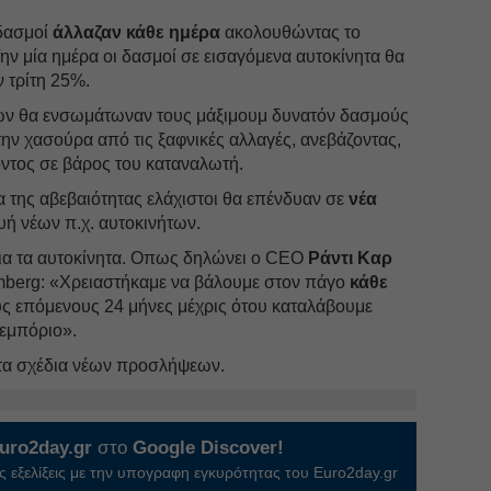
 δασμοί
άλλαζαν κάθε ημέρα
ακολουθώντας το
Την μία ημέρα οι δασμοί σε εισαγόμενα αυτοκίνητα θα
 τρίτη 25%.
των θα ενσωμάτωναν τους μάξιμουμ δυνατόν δασμούς
την χασούρα από τις ξαφνικές αλλαγές, ανεβάζοντας,
ϊόντος σε βάρος του καταναλωτή.
α της αβεβαιότητας ελάχιστοι θα επένδυαν σε
νέα
υή νέων π.χ. αυτοκινήτων.
για τα αυτοκίνητα. Oπως δηλώνει ο CEO
Ράντι Καρ
mberg: «Χρειαστήκαμε να βάλουμε στον πάγο
κάθε
υς επόμενους 24 μήνες μέχρις ότου καταλάβουμε
 εμπόριο».
 τα σχέδια νέων προσλήψεων.
uro2day.gr
στο
Google Discover!
 εξελίξεις με την υπογραφη εγκυρότητας του Euro2day.gr