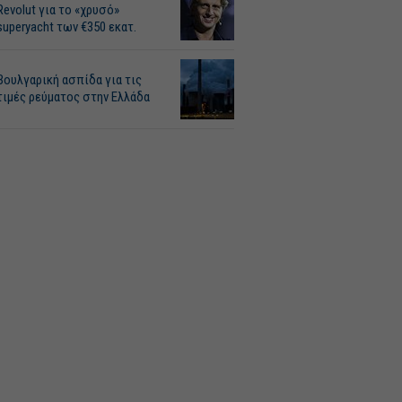
Revolut για το «χρυσό»
superyacht των €350 εκατ.
Βουλγαρική ασπίδα για τις
τιμές ρεύματος στην Ελλάδα