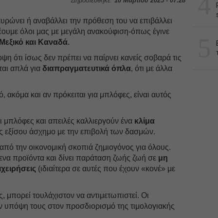
4
Δημοσιεύθηκε:
10 Μαρτίου 2025 - 07:28
ρώνει ή αναβάλλει την πρόθεση του να επιβάλλει
ουμε όλοι μας με μεγάλη ανακούφιση-όπως έγινε
5
Μεξικό και Καναδά
.
ψη ότι ίσως δεν πρέπει να παίρνει κανείς σοβαρά τις
ται απλά για
διαπραγματευτικά όπλα
, ότι με άλλα
ό, ακόμα και αν πρόκειται για μπλόφες, είναι αυτός
 οι μπλόφες και απειλές καλλιεργούν ένα
κλίμα
ς εξίσου άσχημο με την επιβολή των δασμών.
από την οικονομική σκοπιά ζημιογόνος για όλους.
όμενα προϊόντα και δίνει παράταση ζωής ζωή σε
μη
ιχειρήσεις
(ιδιαίτερα σε αυτές που έχουν «κονέ» με
 μπορεί τουλάχιστον να αντιμετωπιστεί. Οι
υν υπόψη τους στον προσδιορισμό της τιμολογιακής