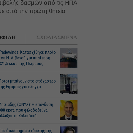
 επιβολής δασμών από τις ΗΠΑ
με από την πρώτη θητεία
ΦΙΛΗ
ΣΧΟΛΙΑΣΜΕΝΑ
Tradewinds: Κατασχέθηκε πλοίο
του Ν. Λιβανού για απαίτηση
$21,5 εκατ. της Πειραιώς
Ποιοι μπαίνουν στο στόχαστρο
της Εφορίας για έλεγχο
Ζησιάδης (ONYX): Η επένδυση
388 εκατ. που φιλοδοξεί να
αλλάξει τη Χαλκιδική
Στα δικαστήρια ο ιδρυτής της