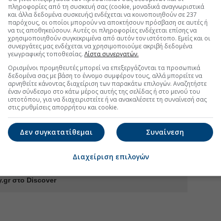
ωπεύουν αναγκαστικά, μερικώς ή στο σύνολο,
πληροφορίες από τη συσκευή σας (cookie, μοναδικά αναγνωριστικά
και άλλα δεδομένα συσκευής) ενδέχεται να κοινοποιηθούν σε 237
παρόχους, οι οποίοι μπορούν να αποκτήσουν πρόσβαση σε αυτές ή
ντ Τραμπ
#Παγκόσμια οικονομία
να τις αποθηκεύσουν. Αυτές οι πληροφορίες ενδέχεται επίσης να
χρησιμοποιηθούν συγκεκριμένα από αυτόν τον ιστότοπο. Εμείς και οι
συνεργάτες μας ενδέχεται να χρησιμοποιούμε ακριβή δεδομένα
γεωγραφικής τοποθεσίας.
Λίστα συνεργατών.
Ορισμένοι προμηθευτές μπορεί να επεξεργάζονται τα προσωπικά
δεδομένα σας με βάση το έννομο συμφέρον τους, αλλά μπορείτε να
ανοποιημένος» από το έργο του Χέγκσεθ στο
αρνηθείτε κάνοντας διαχείριση των παρακάτω επιλογών. Αναζητήστε
έναν σύνδεσμο στο κάτω μέρος αυτής της σελίδας ή στο μενού του
ιστοτόπου, για να διαχειριστείτε ή να ανακαλέσετε τη συναίνεσή σας
ΗΠΑ ξεμένουν από πυρομαχικά
στις ρυθμίσεις απορρήτου και cookie.
ιτήσεις για επίδομα ανεργίας
Δεν συγκατατίθεμαι
Συναίνεση
α τη μεγαλύτερη επίθεση από τον Β' Παγκόσμιο
Διαχείριση επιλογών
.gr στο Discover