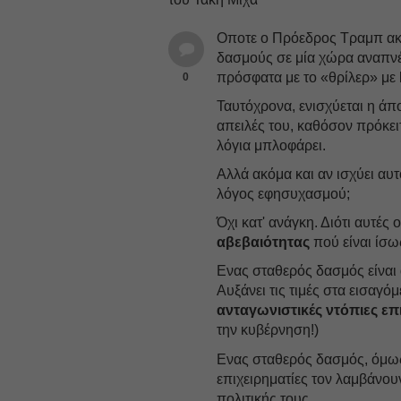
Oποτε ο Πρόεδρος Τραμπ ακυ
δασμούς σε μία χώρα αναπνέ
πρόσφατα με τo «θρίλερ» με
0
Ταυτόχρονα, ενισχύεται η άπο
απειλές του, καθόσον πρόκει
λόγια μπλοφάρει.
Αλλά ακόμα και αν ισχύει αυτ
λόγος εφησυχασμού;
Όχι κατ' ανάγκη. Διότι αυτές
αβεβαιότητας
πού είναι ίσω
Ενας σταθερός δασμός είναι 
Αυξάνει τις τιμές στα εισαγ
ανταγωνιστικές ντόπιες επ
την κυβέρνηση!)
Ενας σταθερός δασμός, όμως,
επιχειρηματίες τον λαμβάνο
πολιτικής τους.