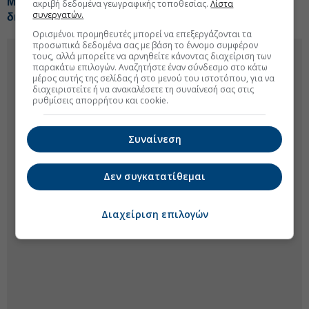
Metlen: Γκάζι σε τέσσερις άξονες με στόχο EBITDA 2
ακριβή δεδομένα γεωγραφικής τοποθεσίας.
Λίστα
συνεργατών.
δισ. ευρω
Ορισμένοι προμηθευτές μπορεί να επεξεργάζονται τα
προσωπικά δεδομένα σας με βάση το έννομο συμφέρον
τους, αλλά μπορείτε να αρνηθείτε κάνοντας διαχείριση των
παρακάτω επιλογών. Αναζητήστε έναν σύνδεσμο στο κάτω
μέρος αυτής της σελίδας ή στο μενού του ιστοτόπου, για να
διαχειριστείτε ή να ανακαλέσετε τη συναίνεσή σας στις
ρυθμίσεις απορρήτου και cookie.
Συναίνεση
Δεν συγκατατίθεμαι
Διαχείριση επιλογών