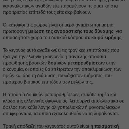
καταναλωτικών αγαθών είτε παραμένουν πεισματικά στα
προ τριετίας επίπεδά τους είτε ακριβαίνουν.
Οι κάτοικοι της χώρας είναι σήμερα αντιμέτωποι με μια
πρωτοφανή
μείωση της αγοραστικής τους δύναμης
, για
οποιαδήποτε χώρα του δυτικού κόσμου
σε καιρό ειρήνης
.
Το γεγονός αυτό αναδεικνύει τις τραγικές επιπτώσεις που
έχει για την ελληνική κοινωνία η παντελής απουσία
προώθησης βασικών
δομικών μεταρρυθμίσεων
στην
οικονομία, οι οποίες θα επέτρεπαν την αποκλιμάκωση των
τιμών και άρα τη διάσωση, τουλάχιστον τμήματος, του
πρότερου βιοτικού επιπέδου των μελών της.
Η απουσία δομικών μεταρρυθμίσεων, σε κάθε τομέα και
κλάδο της ελληνικής οικονομίας, λειτουργεί αποκλειστικά σε
όφελος των κάθε λογής ολιγοπωλιακών ή μονοπωλιακών
συμφερόντων, τα οποία εξακολουθούν να τη λυμαίνονται.
Τρανή απόδειξη του γεγονότος αυτού είναι
η πεισματική