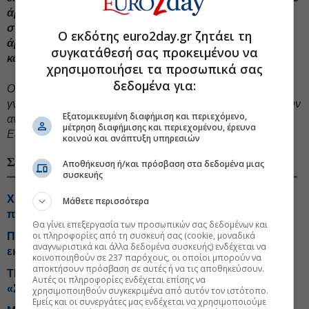
άρθρο και πείτε την άποψή σας δημόσια για όσα
συμβαίνουν και μας αφορούν όλους. Αν θεωρείτε το
Ο εκδότης euro2day.gr ζητάει τη
άρθρο σημαντικό, διαδώστε το με τα εργαλεία
συγκατάθεσή σας προκειμένου να
κοινωνικής δικτύωσης.
χρησιμοποιήσει τα προσωπικά σας
δεδομένα για:
Oι απόψεις που διατυπώνονται σε ενυπόγραφο άρθρο
γνώμης ανήκουν στον συγγραφέα και δεν αντιπροσωπεύουν
Εξατομικευμένη διαφήμιση και περιεχόμενο,
αναγκαστικά, μερικώς ή στο σύνολο, απόψεις του
μέτρηση διαφήμισης και περιεχομένου, έρευνα
Euro2day.gr.
κοινού και ανάπτυξη υπηρεσιών
ΣΧΕΤΙΚΑ ΘΕΜΑΤΑ
Αποθήκευση ή/και πρόσβαση στα δεδομένα μιας
συσκευής
Χρηματιστήριο: Ποιες μετοχές και κλάδοι έχουν ακόμη
Μάθετε περισσότερα
περιθώρια ανόδου
Θα γίνει επεξεργασία των προσωπικών σας δεδομένων και
οι πληροφορίες από τη συσκευή σας (cookie, μοναδικά
Ποιοι μετέχουν στην Πρωτοβουλια μείωσης τιμών, τι
αναγνωριστικά και άλλα δεδομένα συσκευής) ενδέχεται να
εκπτώσεις δίνουν
κοινοποιηθούν σε 237 παρόχους, οι οποίοι μπορούν να
αποκτήσουν πρόσβαση σε αυτές ή να τις αποθηκεύσουν.
ΤΕΧΑΝ- ENVIPCO: Τεράστιος τζίρος από τα μικρά
Αυτές οι πληροφορίες ενδέχεται επίσης να
«Σπιτάκια Ανακύκλωσης»
χρησιμοποιηθούν συγκεκριμένα από αυτόν τον ιστότοπο.
Εμείς και οι συνεργάτες μας ενδέχεται να χρησιμοποιούμε