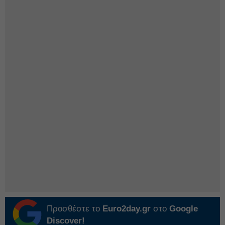
Προσθέστε το
Euro2day.gr
στο
Google
Discover!