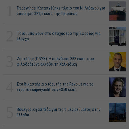
1
Tradewinds: Κατασχέθηκε πλοίο του Ν. Λιβανού για
απαίτηση $21,5 εκατ. της Πειραιώς
2
Ποιοι μπαίνουν στο στόχαστρο της Εφορίας για
έλεγχο
3
Ζησιάδης (ONYX): Η επένδυση 388 εκατ. που
φιλοδοξεί να αλλάξει τη Χαλκιδική
4
Στα δικαστήρια ο ιδρυτής της Revolut για το
«χρυσό» superyacht των €350 εκατ.
5
Βουλγαρική ασπίδα για τις τιμές ρεύματος στην
Ελλάδα