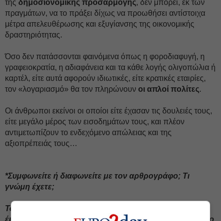
της
δημοσιονομικής προσαρμογής
, δεν μπορεί, εκ των
πραγμάτων, να το πράξει δίχως να προωθήσει αντίστοιχα
μέτρα απελευθέρωσης και εξυγίανσης της οικονομικής
δραστηριότητας.
Όσο δεν πατάσσονται φαινόμενα όπως η φοροδιαφυγή, η
γραφειοκρατία, η αδιαφάνεια και τα κάθε λογής ολιγοπώλια ή
καρτέλ, είτε αυτά αφορούν ιδιωτικές, είτε κρατικές εταιρίες,
τον «λογαριασμό» θα τον πληρώνουν
οι απλοί πολίτες
.
Οι άνθρωποι εκείνοι οι οποίοι είτε έχασαν τις δουλειές τους,
είτε μεγάλο μέρος των εισοδημάτων τους, και πλέον
αντιμετωπίζουν το ενδεχόμενο απώλειας και της
αξιοπρέπειάς τους…
*Συμφωνείτε ή διαφωνείτε με τον αρθρογράφο; Τι
γνώμη έχετε;
To Εuro2day.gr ενθαρρύνει τον διάλογο και την
έκφραση απόψεων από τους αναγνώστες. Σχολιάστε το