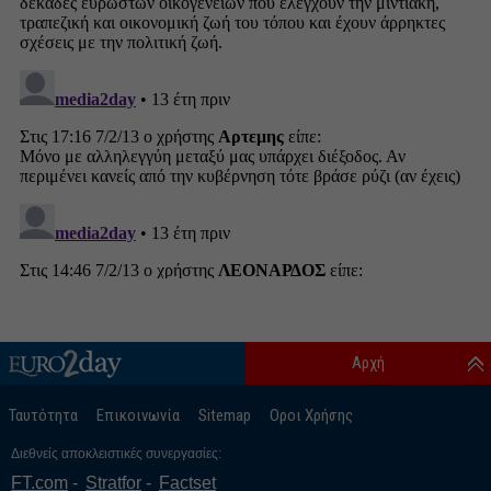
Αρχή
Ταυτότητα
Επικοινωνία
Sitemap
Οροι Χρήσης
Διεθνείς αποκλειστικές συνεργασίες:
FT.com
Stratfor
Factset