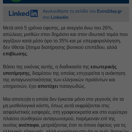
Ακολουθήστε τη σελίδα του
Euro2day.gr
στο
Linkedin
Μετά από 5 χρόνια ύφεσης, με ανεργία άνω του 26%,
απώλειες μισθών στον δημόσιο και στον ιδιωτικό τομέα που
αγγίζουν κατά μέσο όρο το 35% και με υπερφορολόγηση,
δεν τίθεται ζήτημα διατήρησης βιοτικού επιπέδου, αλλά
επιβίωσης
.
Βάσει της εικόνας αυτής, η διαδικασία της
εσωτερικής
υποτίμησης
, διαμέσου της οποίας επιχειρείται η ανάκτηση
της ανταγωνιστικότητας των ελληνικών προϊόντων και
υπηρεσιών, έχει
αποτύχει
παταγωδώς.
Μια αποτυχία η οποία δεν έγκειται μόνο στο γεγονός ότι τα
μη μισθολογικά κόστη, όπως αυτά εκφράζονται στις
ασφαλιστικές εισφορές, στη γραφειοκρατία και στο ευρύτερο
πλαίσιο συνθηκών ανταγωνισμού, παρέμειναν επί της
ουσίας
ανέπαφα
, μετριάζοντας έτσι το όποιο όφελος για τις
ελληνικές εξαγωγές, αλλά κυριότερα στο ότι οι τιμές βασικών