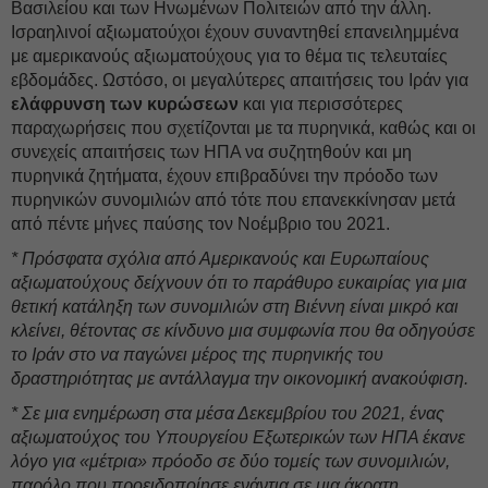
Βασιλείου και των Ηνωμένων Πολιτειών από την άλλη.
Ισραηλινοί αξιωματούχοι έχουν συναντηθεί επανειλημμένα
με αμερικανούς αξιωματούχους για το θέμα τις τελευταίες
εβδομάδες. Ωστόσο, οι μεγαλύτερες απαιτήσεις του Ιράν για
ελάφρυνση των κυρώσεων
και για περισσότερες
παραχωρήσεις που σχετίζονται με τα πυρηνικά, καθώς και οι
συνεχείς απαιτήσεις των ΗΠΑ να συζητηθούν και μη
πυρηνικά ζητήματα, έχουν επιβραδύνει την πρόοδο των
πυρηνικών συνομιλιών από τότε που επανεκκίνησαν μετά
από πέντε μήνες παύσης τον Νοέμβριο του 2021.
* Πρόσφατα σχόλια από Αμερικανούς και Ευρωπαίους
αξιωματούχους δείχνουν ότι το παράθυρο ευκαιρίας για μια
θετική κατάληξη των συνομιλιών στη Βιέννη είναι μικρό και
κλείνει, θέτοντας σε κίνδυνο μια συμφωνία που θα οδηγούσε
το Ιράν στο να παγώνει μέρος της πυρηνικής του
δραστηριότητας με αντάλλαγμα την οικονομική ανακούφιση.
* Σε μια ενημέρωση στα μέσα Δεκεμβρίου του 2021, ένας
αξιωματούχος του Υπουργείου Εξωτερικών των ΗΠΑ έκανε
λόγο για «μέτρια» πρόοδο σε δύο τομείς των συνομιλιών,
παρόλο που προειδοποίησε ενάντια σε μια άκρατη