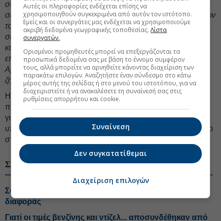
συνομιλίες με τους περιφερειακούς εταίρους τους,
Αυτές οι πληροφορίες ενδέχεται επίσης να
χρησιμοποιηθούν συγκεκριμένα από αυτόν τον ιστότοπο.
συμπεριλαμβανομένου του Ισραήλ και των Αραβικών κρατών
Εμείς και οι συνεργάτες μας ενδέχεται να χρησιμοποιούμε
του Κόλπου, των οποίων η ασφάλεια επηρεάζεται από τη
ακριβή δεδομένα γεωγραφικής τοποθεσίας.
Λίστα
συμπεριφορά του Ιράν. Η παρακολούθηση των αιτημάτων
συνεργατών.
και των ανησυχιών των περιφερειακών χωρών που
Ορισμένοι προμηθευτές μπορεί να επεξεργάζονται τα
επηρεάζονται από τις ιρανικές ενέργειες βοηθά τους
προσωπικά δεδομένα σας με βάση το έννομο συμφέρον
τους, αλλά μπορείτε να αρνηθείτε κάνοντας διαχείριση των
Αμερικανούς διαπραγματευτές να συζητήσουν τέτοια
παρακάτω επιλογών. Αναζητήστε έναν σύνδεσμο στο κάτω
ζητήματα με το Ιράν.
μέρος αυτής της σελίδας ή στο μενού του ιστοτόπου, για να
διαχειριστείτε ή να ανακαλέσετε τη συναίνεσή σας στις
Η επιθυμία να συνεχίσει να επηρεάζει το τι συνεπάγεται μια
ρυθμίσεις απορρήτου και cookie.
πυρηνική συμφωνία με το Ιράν μπορεί να είναι ένας λόγος
για τη μετατόπιση της στάσης του Ισραήλ υπέρ της
Συναίνεση
υποστήριξης μιας πιο περιορισμένης συμφωνίας σε αυτό το
στάδιο.
Δεν συγκατατίθεμαι
ΣΧΕΤΙΚΑ ΘΕΜΑΤΑ
Διαχείριση επιλογών
Συντάξεις: Τέλος στον «κόφτη» της προσωπικής
διαφοράς
Γιατί οι τιμές βενζίνης και ντίζελ... αποσυνδέθηκαν από