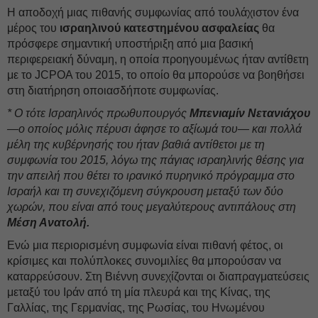
Η αποδοχή μιας πιθανής συμφωνίας από τουλάχιστον ένα
μέρος του
ισραηλινού κατεστημένου
ασφαλείας
θα
πρόσφερε σημαντική υποστήριξη από μια βασική
περιφερειακή δύναμη, η οποία προηγουμένως ήταν αντίθετη
με το JCPOA του 2015, το οποίο θα μπορούσε να βοηθήσει
στη διατήρηση οποιασδήποτε συμφωνίας.
* Ο τότε Ισραηλινός πρωθυπουργός
Μπενιαμίν Νετανιάχου
—ο οποίος μόλις πέρυσι άφησε το αξίωμά του— και πολλά
μέλη της κυβέρνησής του ήταν βαθιά αντίθετοι με τη
συμφωνία του 2015, λόγω της πάγιας ισραηλινής θέσης για
την απειλή που θέτει το ιρανικό πυρηνικό πρόγραμμα στο
Ισραήλ και τη συνεχιζόμενη σύγκρουση μεταξύ των δύο
χωρών, που είναι από τους μεγαλύτερους αντιπάλους στη
Μέση Ανατολή.
Ενώ μια περιορισμένη συμφωνία είναι πιθανή φέτος, oι
κρίσιμες και πολύπλοκες συνομιλίες θα μπορούσαν να
καταρρεύσουν. Στη Βιέννη συνεχίζονται οι διαπραγματεύσεις
μεταξύ του Ιράν από τη μία πλευρά και της Κίνας, της
Γαλλίας, της Γερμανίας, της Ρωσίας, του Ηνωμένου