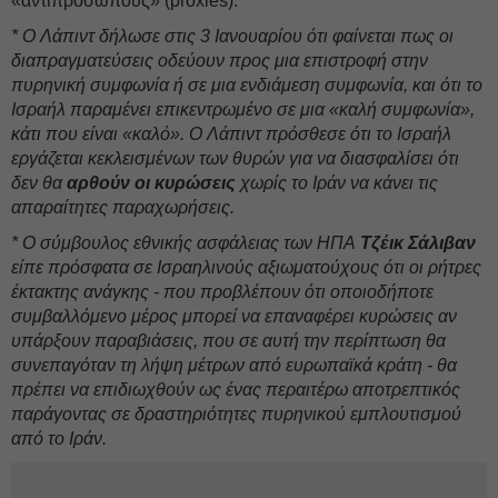
«αντιπροσώπους» (proxies).
* Ο Λάπιντ δήλωσε στις 3 Ιανουαρίου ότι φαίνεται πως οι
διαπραγματεύσεις οδεύουν προς μια επιστροφή στην
πυρηνική συμφωνία ή σε μια ενδιάμεση συμφωνία, και ότι το
Ισραήλ παραμένει επικεντρωμένο σε μια «καλή συμφωνία»,
κάτι που είναι «καλό». Ο Λάπιντ πρόσθεσε ότι το Ισραήλ
εργάζεται κεκλεισμένων των θυρών για να διασφαλίσει ότι
δεν θα
αρθούν οι κυρώσεις
χωρίς το Ιράν να κάνει τις
απαραίτητες παραχωρήσεις.
* Ο σύμβουλος εθνικής ασφάλειας των ΗΠΑ
Τζέικ Σάλιβαν
είπε πρόσφατα σε Ισραηλινούς αξιωματούχους ότι οι ρήτρες
έκτακτης ανάγκης - που προβλέπουν ότι οποιοδήποτε
συμβαλλόμενο μέρος μπορεί να επαναφέρει κυρώσεις αν
υπάρξουν παραβιάσεις, που σε αυτή την περίπτωση θα
συνεπαγόταν τη λήψη μέτρων από ευρωπαϊκά κράτη - θα
πρέπει να επιδιωχθούν ως ένας περαιτέρω αποτρεπτικός
παράγοντας σε δραστηριότητες πυρηνικού εμπλουτισμού
από το Ιράν.