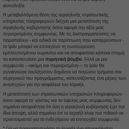
αισιοδοξία.
Η μεταβαλλόμενη θέση της ισραηλινής στρατιωτικής
υπηρεσίας πληροφοριών δείχνει μια μετατόπιση της
ισραηλινής κυβέρνησης όσον αφορά την αξία μιας
περιορισμένης συμφωνίας. Mε τις διαπραγματεύσεις να
παραπαίουν - και ειδικά σε περίπτωση που καταρρεύσουν -
το Ιράν μπορεί να επιταχύνει τη συσσώρευση
εμπλουτισμένου ουρανίου και να αποφασίσει κάποια στιγμή
να κατασκευάσει μια
πυρηνική βόμβα
. Αλλά με μια
συμφωνία —ακόμη και περιορισμένη— το Ιράν θα
συναινούσε τουλάχιστον δημόσια να παγώσει τμήματα του
πυρηνικού του προγράμματος, κατευνάζοντας ένα μέρος των
ανησυχιών για την ασφάλεια του Ισραήλ.
Η μετατόπιση των στρατιωτικών υπηρεσιών πληροφοριών
όσον αφορά το κόστος και το όφελος μιας συμφωνίας δεν
σημαίνει απαραίτητα ότι όλη η ισραηλινή κυβέρνηση έχει την
ίδια άποψη, αλλά σημαίνει ότι το Ισραήλ είναι πιο πιθανό να
προετοιμαστεί για το ενδεχόμενο να επιτευχθεί συμφωνία.
* Για να πραγματοποιήσει το Ισραήλ ένα απροκάλυπτο