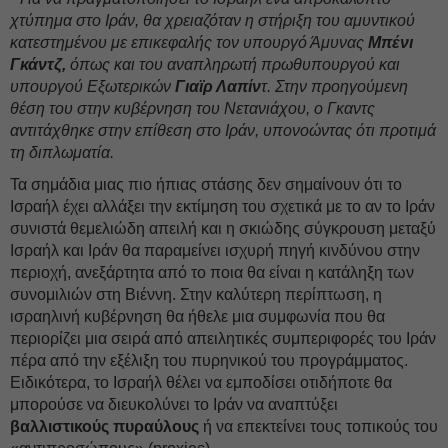
χτύπημα στο Ιράν, θα χρειαζόταν η στήριξη του αμυντικού
κατεστημένου με επικεφαλής τον υπουργό Άμυνας
Μπένι
Γκάντζ,
όπως και του αναπληρωτή πρωθυπουργού και
υπουργού Εξωτερικών
Γιαϊρ Λαπίν
τ. Στην προηγούμενη
θέση του στην κυβέρνηση του Νετανιάχου, ο Γκαντς
αντιτάχθηκε στην επίθεση στο Ιράν, υπονοώντας ότι προτιμά
τη διπλωματία.
Τα σημάδια μιας πιο ήπιας στάσης δεν σημαίνουν ότι το
Ισραήλ έχει αλλάξει την εκτίμηση του σχετικά με το αν το Ιράν
συνιστά θεμελιώδη απειλή και η σκιώδης σύγκρουση μεταξύ
Ισραήλ και Ιράν θα παραμείνει ισχυρή πηγή κινδύνου στην
περιοχή, ανεξάρτητα από το ποια θα είναι η κατάληξη των
συνομιλιών στη Βιέννη. Στην καλύτερη περίπτωση, η
ισραηλινή κυβέρνηση θα ήθελε μια συμφωνία που θα
περιορίζει μια σειρά από απειλητικές συμπεριφορές του Ιράν
πέρα από την εξέλιξη του πυρηνικού του προγράμματος.
Ειδικότερα, το Ισραήλ θέλει να εμποδίσει οτιδήποτε θα
μπορούσε να διευκολύνει το Ιράν να αναπτύξει
βαλλιστικούς πυραύλους
ή να επεκτείνει τους τοπικούς του