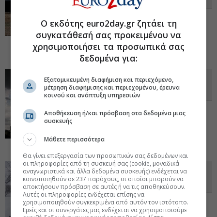
Σοβαρά προβλήματα προκάλεσαν τα
Ο εκδότης euro2day.gr ζητάει τη
έντονα καιρικά φαινόμενο στο
συγκατάθεσή σας προκειμένου να
λεκανοπέδιο. Επιχειρούν συνεργεία ακόμη
και σήμερα. Έκκληση στους πολίτες να
χρησιμοποιήσει τα προσωπικά σας
είναι ιδιαίτερα προσεκτικοί.
23 Ιαν 2026 - 10:41
δεδομένα για:
Αστατος ο καιρός και σήμερα, πού
Εξατομικευμένη διαφήμιση και περιεχόμενο,
μέτρηση διαφήμισης και περιεχομένου, έρευνα
θα σημειωθούν καταιγίδες
κοινού και ανάπτυξη υπηρεσιών
Σε ποιες περιοχές αναμένονται αυξημένες
Αποθήκευση ή/και πρόσβαση στα δεδομένα μιας
βροχές παρά την μικρή άνοδο της
συσκευής
θερμοκρασίας. Τι ισχύει για Αττική και
Θεσσαλονίκη. Η πρόγνωση των επόμενων
Μάθετε περισσότερα
ημερών.
23 Ιαν 2026 - 09:26
Θα γίνει επεξεργασία των προσωπικών σας δεδομένων και
οι πληροφορίες από τη συσκευή σας (cookie, μοναδικά
Πολικό ψύχος και σφοδρές
αναγνωριστικά και άλλα δεδομένα συσκευής) ενδέχεται να
κοινοποιηθούν σε 237 παρόχους, οι οποίοι μπορούν να
χιονοπτώσεις στις ΗΠΑ
αποκτήσουν πρόσβαση σε αυτές ή να τις αποθηκεύσουν.
Αυτές οι πληροφορίες ενδέχεται επίσης να
Τα ακραία καιρικά φαινόμενα, που θα
χρησιμοποιηθούν συγκεκριμένα από αυτόν τον ιστότοπο.
Εμείς και οι συνεργάτες μας ενδέχεται να χρησιμοποιούμε
μπορούσαν να έχουν αντίκτυπο σχεδόν