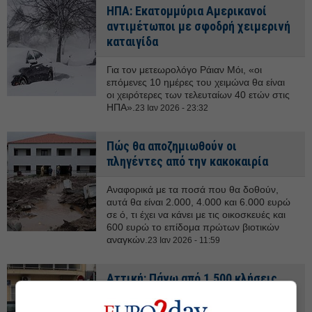
ΗΠΑ: Εκατομμύρια Αμερικανοί
αντιμέτωποι με σφοδρή χειμερινή
καταιγίδα
Για τον μετεωρολόγο Ράιαν Μόι, «οι
επόμενες 10 ημέρες του χειμώνα θα είναι
οι χειρότερες των τελευταίων 40 ετών στις
ΗΠΑ».
23 Ιαν 2026 - 23:32
Πώς θα αποζημιωθούν οι
πληγέντες από την κακοκαιρία
Αναφορικά με τα ποσά που θα δοθούν,
αυτά θα είναι 2.000, 4.000 και 6.000 ευρώ
σε ό, τι έχει να κάνει με τις οικοσκευές και
600 ευρώ το επίδομα πρώτων βιοτικών
αναγκών.
23 Ιαν 2026 - 11:59
Αττική: Πάνω από 1.500 κλήσεις
στην Πυροσβεστική λόγω
κακοκαιρίας