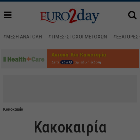
#ΜΕΣΗ ΑΝΑΤΟΛΗ
#ΤΙΜΕΣ-ΣΤΟΧΟΙ ΜΕΤΟΧΩΝ
#ΕΞΑΓΟΡΕΣ
Δείτε
εδώ
την ειδική έκδοση
Κακοκαιρία
Κακοκαιρία