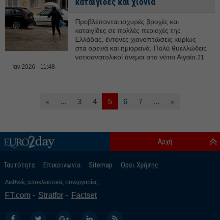
καταιγίδες και χιόνια
Προβλέπονται ισχυρές βροχές και
καταιγίδες σε πολλές περιοχές της
Ελλάδας, έντονες χιονοπτώσεις κυρίως
στα ορεινά και ημιορεινά. Πολύ θυελλώδεις
νοτιοανατολικοί άνεμοι στο νότιο Αιγαίο.
21
Ιαν 2026 - 11:48
...
3
4
5
6
7
...
«
»
Αρχή
Ταυτότητα
Επικοινωνία
Sitemap
Οροι Χρήσης
Διεθνείς αποκλειστικές συνεργασίες:
FT.com
Stratfor
Factset