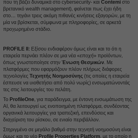
που τη βάζει δυναμικά στο cybersecurity- και
Contemi
στο
βρετανικό wealth management), φαίνεται πως έχει ήδη
στο… τηγάνι τρεις ακόμη πιθανές κινήσεις εξαγορών, με τη
μία να βρίσκεται, σύμφωνα με πληροφορίες, σε αρκετά
προχωρημένο στάδιο.
PROFILE II:
Εξίσου ενδιαφέρον όμως είναι και το ότι η
εταιρεία περνάει πλέον σε μια νέα «
εποχή
» προϊόντων,
όπως γνωστοποίησε στην
Ένωση Θεσμικών
. Με
πλατφόρμες που εφαρμόζουν πλέον πλήρως διάφορες
τεχνολογίες
Τεχνητής Νοημοσύνης
(τις οποίες η εταιρεία
έσπευσε να υιοθετήσει από πολύ νωρίς) ενσωματώνοντάς
τες στις λειτουργίες του πελάτη.
Το
PrοfileOne
, για παράδειγμα, με έντονη ενσωμάτωση της
AI, θα λειτουργεί ως ενοποιημένη πλατφόρμα, συνδέοντας
οργανικά λειτουργίες για τραπεζική, επενδύσεις και
διαχείριση του ρίσκου, σε ενιαίο περιβάλλον.
Στηριγμένο σε μεγάλο βαθμό στην τεχνητή νοημοσύνη είναι
όμως και το νέο
Prοfile Properties Platform
, με το οποίο η