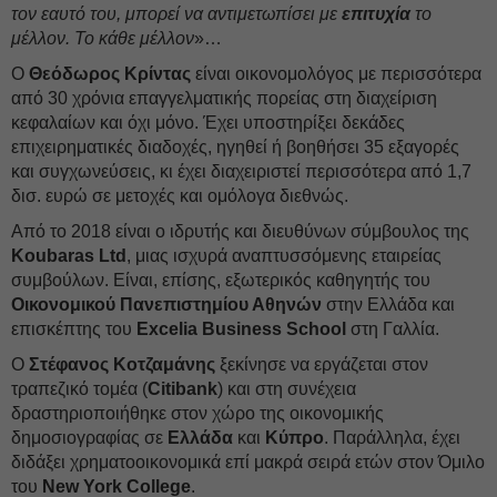
τον εαυτό του, μπορεί να αντιμετωπίσει με
επιτυχία
το
μέλλον. Το κάθε μέλλον
»…
Ο
Θεόδωρος Κρίντας
είναι οικονομολόγος με περισσότερα
από 30 χρόνια επαγγελματικής πορείας στη διαχείριση
κεφαλαίων και όχι μόνο. Έχει υποστηρίξει δεκάδες
επιχειρηματικές διαδοχές, ηγηθεί ή βοηθήσει 35 εξαγορές
και συγχωνεύσεις, κι έχει διαχειριστεί περισσότερα από 1,7
δισ. ευρώ σε μετοχές και ομόλογα διεθνώς.
Από το 2018 είναι ο ιδρυτής και διευθύνων σύμβουλος της
Koubaras Ltd
, μιας ισχυρά αναπτυσσόμενης εταιρείας
συμβούλων. Είναι, επίσης, εξωτερικός καθηγητής του
Οικονομικού Πανεπιστημίου Αθηνών
στην Ελλάδα και
επισκέπτης του
Excelia Business School
στη Γαλλία.
Ο
Στέφανος Κοτζαμάνης
ξεκίνησε να εργάζεται στον
τραπεζικό τομέα (
Citibank
) και στη συνέχεια
δραστηριοποιήθηκε στον χώρο της οικονομικής
δημοσιογραφίας σε
Ελλάδα
και
Κύπρο
. Παράλληλα, έχει
διδάξει χρηματοοικονομικά επί μακρά σειρά ετών στον Όμιλο
του
New York College
.