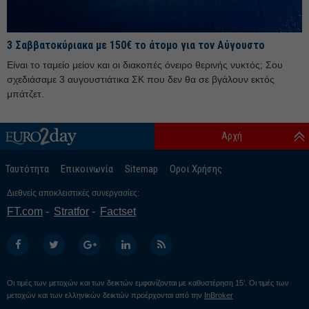
Μάιος 25
Απρίλιος 25
3 Σαββατοκύριακα με 150€ το άτομο για τον Αύγουστο
Μάρτιος 25
Είναι το ταμείο μείον και οι διακοπές όνειρο θερινής νυκτός; Σου
Φεβρουάριος 25
σχεδιάσαμε 3 αυγουστιάτικα ΣΚ που δεν θα σε βγάλουν εκτός
Ιανουάριος 25
μπάτζετ.
Δεκέμβριος 24
Αρχή
Νοέμβριος 24
Οκτώβριος 24
Ταυτότητα
Επικοινωνία
Sitemap
Οροι Χρήσης
Σεπτέμβριος 24
Διεθνείς αποκλειστικές συνεργασίες:
Αύγουστος 24
FT.com
Stratfor
Factset
Ιούλιος 24
Ιούνιος 24
Μάιος 24
Οι τιμές των μετοχών και των δεικτών εμφανίζονται με καθυστέρηση 15’. Οι τιμές των
Απρίλιος 24
μετοχών και των ελληνικών δεικτών προέρχονται από την
InBroker