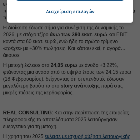
εκτιμήσεων της
Eurobank Equities,
με ισχυρή αύξηση
πωλήσεων (+28,2% στα 328,8 εκατ. ευρώ) αλλά πιέσεις στα
Διαχείριση επιλογών
περιθώρια, όμως το «
ζουμί
» ήταν αλλού: στις προοπτικές.
Η διοίκηση έδωσε σήμα για συνέχιση της δυναμικής το
2026, με στόχο τζίρο
άνω των 390 εκατ. ευρώ
και EBIT
κοντά στα 60 εκατ. ευρώ, ενώ ήδη το πρώτο τρίμηνο
«
τρέχει
» με +30% πωλήσεις. Και κάπου εκεί, η αγορά…
άκουσε.
Η μετοχή έκλεισε στα
24,05 ευρώ
με άνοδο +3,22%,
φτάνοντας μια ανάσα από το υψηλό έτους των 24,15 ευρώ
(18 Φεβρουαρίου), δείχνοντας ότι οι επενδυτές έδωσαν
μεγαλύτερη βαρύτητα στο
story ανάπτυξης
παρά στις
μικρές πιέσεις της κερδοφορίας.
REAL CONSULTING:
Και στην περίπτωση της εταιρείας
πληροφορικής τα αποτελέσματα 2025 λειτούργησαν
ευεργετικά για τη μετοχή.
Η χρήση του 2025
έκλεισε με ισχυρή αύξηση λειτουργικής