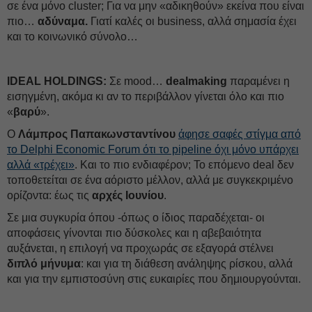
σε ένα μόνο cluster; Για να μην «αδικηθούν» εκείνα που είναι
πιο…
αδύναμα.
Γιατί καλές οι business, αλλά σημασία έχει
και το κοινωνικό σύνολο…
IDEAL HOLDINGS:
Σε mood…
dealmaking
παραμένει η
εισηγμένη, ακόμα κι αν το περιβάλλον γίνεται όλο και πιο
«
βαρύ
».
Ο
Λάμπρος Παπακωνσταντίνου
άφησε σαφές στίγμα από
το Delphi Economic Forum ότι το pipeline όχι μόνο υπάρχει
αλλά «τρέχει»
. Και το πιο ενδιαφέρον; Το επόμενο deal δεν
τοποθετείται σε ένα αόριστο μέλλον, αλλά με συγκεκριμένο
ορίζοντα: έως τις
αρχές Ιουνίου
.
Σε μια συγκυρία όπου -όπως ο ίδιος παραδέχεται- οι
αποφάσεις γίνονται πιο δύσκολες και η αβεβαιότητα
αυξάνεται, η επιλογή να προχωράς σε εξαγορά στέλνει
διπλό μήνυμα
: και για τη διάθεση ανάληψης ρίσκου, αλλά
και για την εμπιστοσύνη στις ευκαιρίες που δημιουργούνται.