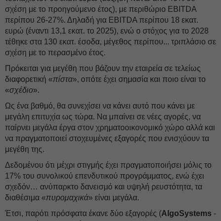
σχέση με το προηγούμενο έτος), με περιθώριο EBITDA
περίπου 26-27%. Δηλαδή για EBITDA περίπου 18 εκατ.
ευρώ (έναντι 13,1 εκατ. το 2025), ενώ ο στόχος για το 2028
τέθηκε στα 130 εκατ. έσοδα, μέγεθος περίπου... τριπλάσιο σε
σχέση με το περασμένο έτος.
Πρόκειται για μεγέθη που βάζουν την εταιρεία σε τελείως
διαφορετική «
πίστα
», οπότε έχει σημασία και ποιο είναι το
«
σχέδιο
».
Ως ένα βαθμό, θα συνεχίσει να κάνει αυτό που κάνει με
μεγάλη επιτυχία ως τώρα. Να μπαίνει σε νέες αγορές, να
παίρνει μεγάλα έργα στον χρηματοοικονομικό χώρο αλλά και
να πραγματοποιεί στοχευμένες εξαγορές που ενισχύουν τα
μεγέθη της.
Δεδομένου ότι μέχρι στιγμής έχει πραγματοποιήσει μόλις το
17% του συνολικού επενδυτικού προγράμματος, ενώ έχει
σχεδόν… ανύπαρκτο δανεισμό και υψηλή ρευστότητα, τα
διαθέσιμα «
πυρομαχικά
» είναι μεγάλα.
Έτσι, παρότι πρόσφατα έκανε δύο εξαγορές (
AlgoSystems
-