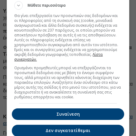
Μάθετε περισσότερα
Υ/ΚΝΟΤ ΙΝVEST:
«Μέγα πλήθος και μέγα πάθος»
Θα γίνει επεξεργασία των προσωπικών σας δεδομένων και
χαρακτήρισε την αύξηση του μετοχικού κεφαλαίου της
οι πληροφορίες από τη συσκευή σας (cookie, μοναδικά
εισηγμένης, με χρηματιστηριακούς κύκλους να μιλούν για
αναγνωριστικά και άλλα δεδομένα συσκευής) ενδέχεται να
κοινοποιηθούν σε 237 παρόχους, οι οποίοι μπορούν να
πολύ μεγάλη συμμετοχή
και άνετη υπερκάλυψη της
αποκτήσουν πρόσβαση σε αυτές ή να τις αποθηκεύσουν.
έκδοσης.
Αυτές οι πληροφορίες ενδέχεται επίσης να
χρησιμοποιηθούν συγκεκριμένα από αυτόν τον ιστότοπο.
Φήμες μάλιστα φέρουν τους βασικούς μετόχους (
οικογένεια
Εμείς και οι συνεργάτες μας ενδέχεται να χρησιμοποιούμε
Τζώρτζη
) -λόγω των εξελίξεων- να συμμετέχουν στην ΑΜΚ
ακριβή δεδομένα γεωγραφικής τοποθεσίας.
Λίστα
συνεργατών.
με λιγότερα από δέκα εκατ. ευρώ (είχαν δηλώσει ότι θα
συμμετείχαν με έως δέκα εκατ. ευρώ).
Ορισμένοι προμηθευτές μπορεί να επεξεργάζονται τα
προσωπικά δεδομένα σας με βάση το έννομο συμφέρον
Προφανώς, το ποσοστό της
οικογένειας Κυριακούλη
τους, αλλά μπορείτε να αρνηθείτε κάνοντας διαχείριση των
παρακάτω επιλογών. Αναζητήστε έναν σύνδεσμο στο κάτω
καθίσταται πλέον μονοψήφιο, καθώς επέλεξε να πουλήσει τα
μέρος αυτής της σελίδας ή στο μενού του ιστοτόπου, για να
δικαιώματα της ΑΜΚ μέσω του ταμπλό του ΧΑ (ή επισήμως
διαχειριστείτε ή να ανακαλέσετε τη συναίνεσή σας στις
ρυθμίσεις απορρήτου και cookie.
του Euronext Athens).
Συναίνεση
ΚΡΙ ΚΡΙ:
Με το βλέμμα στο… μέλλον αντέδρασε η αγορά
στα
αποτελέσματα 2025 της γαλακτοβιομηχανίας
.
Δεν συγκατατίθεμαι
Γιατί μπορεί τα μεγέθη του 2025 να ήρθαν λίγο-πολύ εντός