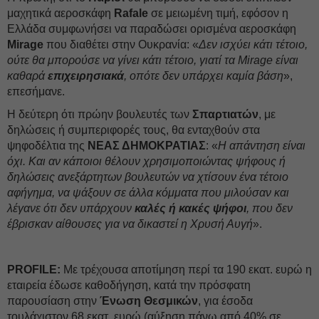
μαχητικά αεροσκάφη
Rafale
σε μειωμένη τιμή, εφόσον η
Ελλάδα συμφωνήσει να παραδώσει ορισμένα αεροσκάφη
Mirage
που διαθέτει στην Ουκρανία: «
Δεν ισχύει κάτι τέτοιο,
ούτε θα μπορούσε να γίνει κάτι τέτοιο, γιατί τα Mirage είναι
καθαρά
επιχειρησιακά
, οπότε δεν υπάρχει καμία βάση
»,
επεσήμανε.
Η δεύτερη ότι πρώην βουλευτές των
Σπαρτιατών
, με
δηλώσεις ή συμπεριφορές τους, θα ενταχθούν στα
ψηφοδέλτια της
ΝΕΑΣ ΔΗΜΟΚΡΑΤΙΑΣ
: «
Η απάντηση είναι
όχι. Και αν κάποιοι θέλουν χρησιμοποιώντας ψήφους ή
δηλώσεις ανεξάρτητων βουλευτών να χτίσουν ένα τέτοιο
αφήγημα, να ψάξουν σε άλλα κόμματα που μιλούσαν και
λέγανε ότι δεν υπάρχουν
καλές ή κακές ψήφοι
, που δεν
έβρισκαν αίθουσες για να δικαστεί η Χρυσή Αυγή
».
PROFILE:
Με τρέχουσα αποτίμηση περί τα 190 εκατ. ευρώ η
εταιρεία έδωσε καθοδήγηση, κατά την πρόσφατη
παρουσίαση στην
Ένωση Θεσμικών
, για έσοδα
τουλάχιστον 68 εκατ. ευρώ (αύξηση πάνω από 40% σε