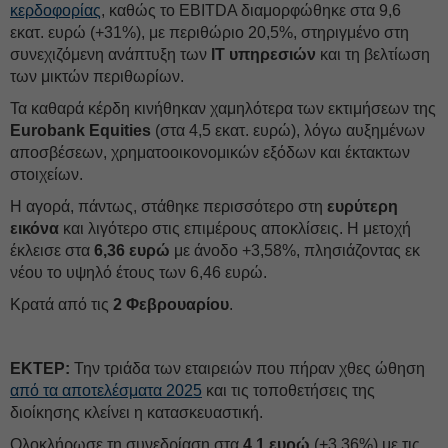
κερδοφορίας
, καθώς το EBITDA διαμορφώθηκε στα 9,6
εκατ. ευρώ (+31%), με περιθώριο 20,5%, στηριγμένο στη
συνεχιζόμενη ανάπτυξη των
IT υπηρεσιών
και τη βελτίωση
των μικτών περιθωρίων.
Τα καθαρά κέρδη κινήθηκαν χαμηλότερα των εκτιμήσεων της
Eurobank Equities
(στα 4,5 εκατ. ευρώ), λόγω αυξημένων
αποσβέσεων, χρηματοοικονομικών εξόδων και έκτακτων
στοιχείων.
Η αγορά, πάντως, στάθηκε περισσότερο στη
ευρύτερη
εικόνα
και λιγότερο στις επιμέρους αποκλίσεις. Η μετοχή
έκλεισε στα
6,36 ευρώ
με άνοδο +3,58%, πλησιάζοντας εκ
νέου το υψηλό έτους των 6,46 ευρώ.
Κρατά από τις
2
Φεβρουαρίου
.
ΕΚΤΕΡ:
Την τριάδα των εταιρειών που πήραν χθες ώθηση
από τα αποτελέσματα 2025
και τις τοποθετήσεις της
διοίκησης κλείνει η κατασκευαστική.
Ολοκλήρωσε τη συνεδρίαση στα
4,1 ευρώ
(+3,36%) με τις