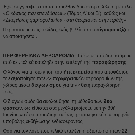
Έχει συγγράψει κατά το παρελθόν δύο ακόμα βιβλία, με τίτλο
«
Ο κόσμος των επενδύσεων
» (Τόμος Α' και Β'), καθώς και
«
Διαχείριση χαρτοφυλακίου - στη θεωρία και στην πράξη
».
Περισσότερα στις σελίδες ενός βιβλίου που
σίγουρα αξίζει
να αποκτήσετε…
ΠΕΡΙΦΕΡΕΙΑΚΑ ΑΕΡΟΔΡΟΜΙΑ:
Τα 'φερε από δω, τα 'φερε
από κει, τελικά κατέληξε στην επιλογή της
παραχώρησης
.
Ο λόγος για τη διοίκηση του
Υπερταμείου
που αποφάσισε
την αξιοποίηση των 22 περιφερειακών αεροδρομίων της
χώρας μέσω
διαγωνισμού
για την 40ετή παραχώρησή
τους.
Ο διαγωνισμός θα ακολουθήσει τη μέθοδο των
δύο
φάσεων,
ως είθισται στα μεγάλα projects, με την 30ή
Ιουνίου να έχει προσδιοριστεί ως η καταληκτική ημερομηνία
υποβολής εκδήλωσης ενδιαφέροντος.
Όσο για τον λόγο που τελικά επελέγη η αξιοποίηση των 22