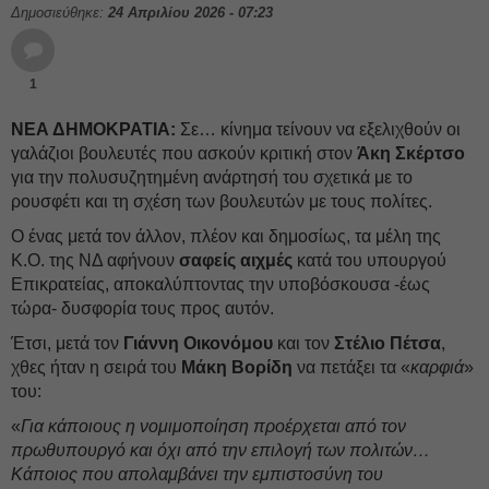
Δημοσιεύθηκε:
24 Απριλίου 2026 - 07:23
1
ΝΕΑ ΔΗΜΟΚΡΑΤΙΑ:
Σε… κίνημα τείνουν να εξελιχθούν οι
γαλάζιοι βουλευτές που ασκούν κριτική στον
Άκη Σκέρτσο
για την πολυσυζητημένη ανάρτησή του σχετικά με το
ρουσφέτι και τη σχέση των βουλευτών με τους πολίτες.
Ο ένας μετά τον άλλον, πλέον και δημοσίως, τα μέλη της
Κ.Ο. της ΝΔ αφήνουν
σαφείς αιχμές
κατά του υπουργού
Επικρατείας, αποκαλύπτοντας την υποβόσκουσα -έως
τώρα- δυσφορία τους προς αυτόν.
Έτσι, μετά τον
Γιάννη Οικονόμου
και τον
Στέλιο Πέτσα
,
χθες ήταν η σειρά του
Μάκη Βορίδη
να πετάξει τα «
καρφιά
»
του:
«
Για κάποιους η νομιμοποίηση προέρχεται από τον
πρωθυπουργό και όχι από την επιλογή των πολιτών…
Κάποιος που απολαμβάνει την εμπιστοσύνη του