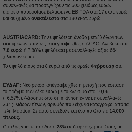
συναλλαγές να προσεγγίζουν τις 600 χιλιάδες ευρώ. Η
εταιρεία παρουσίασε βελτιωμένα EBITDA στα 17 εκατ. ευρώ
και αυξημένο
ανεκτέλεστο
στα 180 εκατ. ευρώ.
AUSTRIACARD:
Την υψηλότερη άνοδο μεταξύ όλων των
εισηγμένων, πάντως, κατέγραψε χθες η ACAG. Ανέβηκε στα
7,8 ευρώ
ή 7,88% υψηλότερα με συναλλαγές αξίας 664
χιλιάδων ευρώ.
Το υψηλό έτους στα 8 ευρώ από τις αρχές
Φεβρουαρίου
.
ΕΥΔAΠ:
Νέο ρεκόρ κατέγραψε χθες η μετοχή που έσπασε
το φράγμα των δέκα ευρώ με το κλείσιμο στα
10,06
(+6,57%). Αξιοσημείωτο ότι η κίνηση έγινε με συναλλαγές
234 χιλιάδων τίτλων, αριθμός που είχε να καταγραφεί από τα
τέλη Μαρτίου. Σε αυτό συνέβαλε και ένα πακέτο για
14.000
τίτλους.
Ο τίτλος γράφει απόδοση
28%
από την αρχή του έτους με