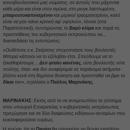
κοινοβουλευτικού μας σώματος, σε αυτούς που μάχονται
κάθε μέρα και είναι στον αγώνα, στο ρινγκ λασπωμένοι,
μπαρουτοκαπνισμένοι
και μερικοί τραυματισμένοι, καλό
είναι να μην κάνει κριτική αφ' υψηλού
», τόνισε (στα
Παραπολιτικά), συντηρώντας το
βαρύ κλίμα
και παρά τις
προσπάθειες του κυβερνητικού εκπροσώπου να…
διασκεδάσει τις εντυπώσεις:
«
Ουδέποτε ο κ. Σκέρτσος στοχοποίησε τους βουλευτές.
Μπορεί κάποιοι να το εξέλαβαν έτσι. Σπεύδουμε να το
ξεκαθαρίσουμε…
Δεν φταίει κανένας
, ούτε βουλευτής ούτε
πολίτης, όταν -και δεν αναφέρομαι σε παράνομα αιτήματα-
βλέπει κενά στη δημόσια διοίκηση και προσπαθεί να βρει το
δίκιο
του
», σχολίασε ο
Παύλος
Μαρινάκης
.
ΜΑΡΙΝΑΚΗΣ:
Εκτός από το να αντιμετωπίσει το χτύπημα
στον υπουργό Επικρατείας ο κυβερνητικός εκπρόσωπος
προχώρησε και σε δύο διαψεύσεις ειδήσεων-σεναρίων που
κυκλοφορούσαν ευρέως.
Η πρώτη, ότι το
Παρίσι
θα μπορούσε να δώσει επιπλέον