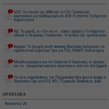
0
ΔΕΗ: Τα ντεσού της ΑΜΚ και το CVC-Τραπεζικά
καμπανάκια για πληθωρισμό και ΑΠΕ-Η σπόντα Τσίπρα για
Καρυστιανού
0
ΝΔ: Το μασάζ, οι «13» και οι… κακές πράξεις-Το σήμα που
έδωσε η Πειραιώς-Υποκλοπές: Η τρίπλα της τροπολογίας
0
Aegean: Το (λειψό) profit warning Βασιλάκη-Σκληραίνει το
εφοπλιστικό λόμπινγκ-Tips για ΓΕΚ, ΠΛΑΚΡ, διυλιστήρια
0
Μεγάλα μαχαίρια για τον Σκέρτσο-O Περσικός, οι αγορές
και τα... προφυλακτικά-Δύο απαντήσεις από τον Χατζημηνά
0
Τα τρία «καμπανάκια» του Πιερρακάκη-Νέα φωτιά άναψε η
Ούρσουλα-Tips για ΟΤΕ, ΚΡΙ, Τζιρακιάν, Elvalhalcor, ΔΑΑ
ΑΡΧΕΙΑΚΑ
Αύγουστος 26