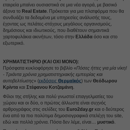
εταιρεία μπαίνει ουσιαστικά σε μια νέα αγορά, με βασικό
άξονα το
Real Estate
. Πρόκειται για μια πλατφόρμα που θα
συνδυάζει τα δεδομένα με υπηρεσίες ανάλυσής τους,
έχοντας ως πελάτες-στόχους μεγάλους οργανισμούς,
δημόσιους και ιδιωτικούς, που διαθέτουν σημαντικά
χαρτοφυλάκια ακινήτων, τόσο στην
Ελλάδα
όσο και στο
εξωτερικό.
ΧΡΗΜΑΤΙΣΤΗΡΙΟ (ΚΑΙ ΟΧΙ ΜΟΝΟ):
Πρόσφατα κυκλοφόρησε το βιβλίο «
Πόσες ήττες για μία νίκη!
- Τριάντα χρόνια χρηματιστηριακής εμπειρίας και
αυτοβελτίωσης
» (
εκδόσεις
Θερμαϊκός
) των
Θεόδωρου
Κρίντα
και
Στέφανου Κοτζαμάνη
.
Φίλοι της στήλης και πολύ γνωστοί επαγγελματίες του
χώρου και οι δύο, ο πρώτος άλλωστε είναι συχνός
αρθρογράφος στις σελίδες του
Euro2day.gr
και o δεύτερος
ένα από τα πιο πολύτιμα δημοσιογραφικά στελέχη του site,
εδώ και πολλά χρόνια. Πόσα δεν λέμε, είναι…
μυστικό
.