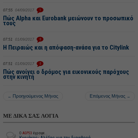
07:55
04/09/2017
1
Πώς Alpha και Eurobank μειώνουν το προσωπικό
τους
07:51
01/09/2017
0
Η Πειραιώς και η απόφαση-ανάσα για το Citylink
07:51
01/09/2017
0
Πώς ανοίγει ο δρόμος για εικονικούς παρόχους
στην κινητή
Προηγούμενος Μήνας
Επόμενος Μήνας
←
→
ΜΕ ΔΙΚΑ ΣΑΣ ΛΟΓΙΑ
Ο
AGP53
έγραψε...
Κυριάκος- Αλέξης για την διαφθορά...