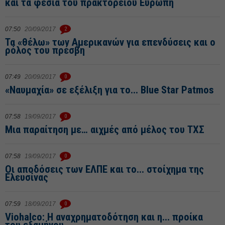
και τα φέσια του πρακτορείου Ευρώπη
07:50
20/09/2017
2
Τα «θέλω» των Αμερικανών για επενδύσεις και ο
ρόλος του πρέσβη
07:49
20/09/2017
0
«Ναυμαχία» σε εξέλιξη για το... Blue Star Patmos
07:58
19/09/2017
0
Μια παραίτηση με… αιχμές από μέλος του ΤΧΣ
07:58
19/09/2017
0
Οι αποδόσεις των ΕΛΠΕ και το... στοίχημα της
Ελευσίνας
07:59
18/09/2017
0
Viohalco: Η αναχρηματοδότηση και η... προίκα
του εξαμήνου