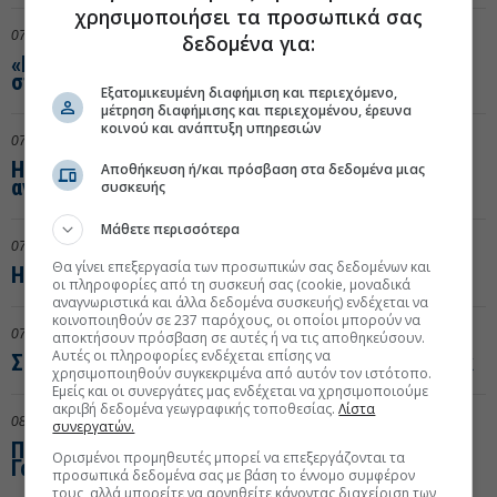
χρησιμοποιήσει τα προσωπικά σας
07:28
13/09/2017
3
δεδομένα για:
«Πονοκέφαλος» για το Μαξίμου η αξιολόγηση
στελεχών και υπαλλήλων
Εξατομικευμένη διαφήμιση και περιεχόμενο,
μέτρηση διαφήμισης και περιεχομένου, έρευνα
κοινού και ανάπτυξη υπηρεσιών
07:27
13/09/2017
0
H Revoil και οι τρεις κινήσεις με στόχο την
Αποθήκευση ή/και πρόσβαση στα δεδομένα μιας
ανάκαμψη
συσκευής
Μάθετε περισσότερα
07:58
12/09/2017
0
Θα γίνει επεξεργασία των προσωπικών σας δεδομένων και
Η Πανγαία και η short list με τους «μνηστήρες»
οι πληροφορίες από τη συσκευή σας (cookie, μοναδικά
αναγνωριστικά και άλλα δεδομένα συσκευής) ενδέχεται να
κοινοποιηθούν σε 237 παρόχους, οι οποίοι μπορούν να
07:58
12/09/2017
0
αποκτήσουν πρόσβαση σε αυτές ή να τις αποθηκεύσουν.
Αυτές οι πληροφορίες ενδέχεται επίσης να
Σφηνάκια για Alpha Bank, Πειραιώς και Eurobank
χρησιμοποιηθούν συγκεκριμένα από αυτόν τον ιστότοπο.
Εμείς και οι συνεργάτες μας ενδέχεται να χρησιμοποιούμε
ακριβή δεδομένα γεωγραφικής τοποθεσίας.
Λίστα
08:10
11/09/2017
1
συνεργατών.
Ποια είναι τα έργα που πραγματικά «καίνε» τους
Ορισμένοι προμηθευτές μπορεί να επεξεργάζονται τα
Γάλλους
προσωπικά δεδομένα σας με βάση το έννομο συμφέρον
τους, αλλά μπορείτε να αρνηθείτε κάνοντας διαχείριση των