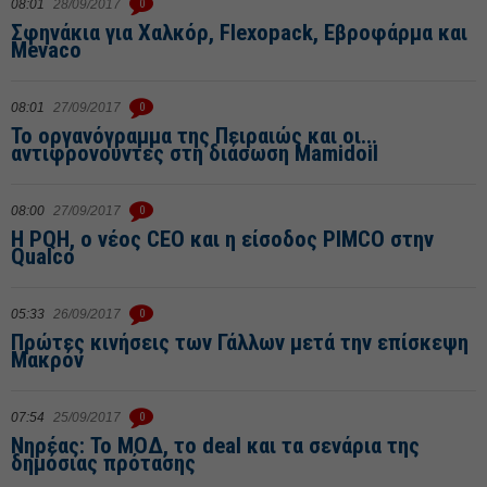
08:01
28/09/2017
0
Σφηνάκια για Χαλκόρ, Flexopack, Εβροφάρμα και
Mevaco
08:01
27/09/2017
0
Το οργανόγραμμα της Πειραιώς και οι...
αντιφρονούντες στη διάσωση Mamidoil
08:00
27/09/2017
0
H PQH, ο νέος CEO και η είσοδος PIMCO στην
Qualco
05:33
26/09/2017
0
Πρώτες κινήσεις των Γάλλων μετά την επίσκεψη
Μακρόν
07:54
25/09/2017
0
Νηρέας: Το ΜΟΔ, το deal και τα σενάρια της
δημόσιας πρότασης