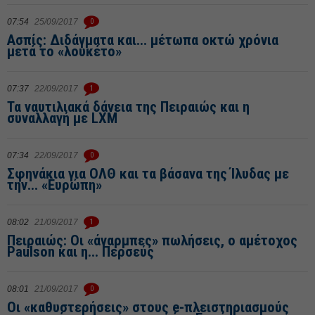
07:54
25/09/2017
0
Ασπίς: Διδάγματα και... μέτωπα οκτώ χρόνια
μετά το «λουκέτο»
07:37
22/09/2017
1
Τα ναυτιλιακά δάνεια της Πειραιώς και η
συναλλαγή με LXM
07:34
22/09/2017
0
Σφηνάκια για ΟΛΘ και τα βάσανα της Ίλυδας με
την... «Ευρώπη»
08:02
21/09/2017
1
Πειραιώς: Οι «άγαρμπες» πωλήσεις, ο αμέτοχος
Paulson και η... Περσεύς
08:01
21/09/2017
0
Οι «καθυστερήσεις» στους e-πλειστηριασμούς