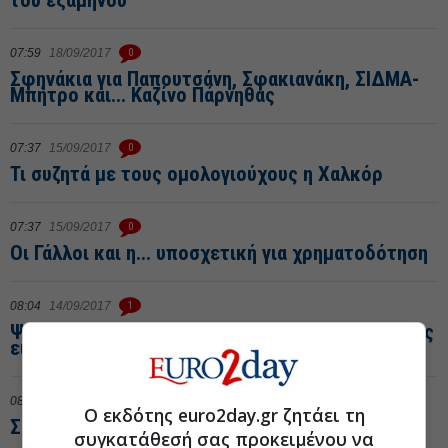
07:59
18/09/2017
0
Σφηνάκια για Παπουτσάνη, Σφακιανάκη, ΣΙΔΜΑ-
Μπήτρο και... Καζίνο Πάρνηθας
07:37
15/09/2017
0
Τι συζητά με τους ομολογιούχους η Χαλκόρ
07:37
15/09/2017
0
Οι Γάλλοι και η... υποσχετική για χρηματοδότηση
08:04
14/09/2017
1
Ψάρια: Χρηματιστηριακές... καραμπόλες σε τρεις
εισηγμένες
08:04
14/09/2017
0
Ο εκδότης euro2day.gr ζητάει τη
Σφηνάκια για τράπεζες και Νηρέα
συγκατάθεσή σας προκειμένου να