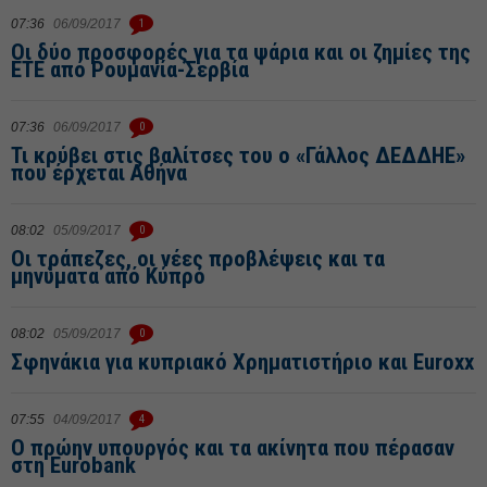
07:36
06/09/2017
1
Οι δύο προσφορές για τα ψάρια και οι ζημίες της
ΕΤΕ από Ρουμανία-Σερβία
07:36
06/09/2017
0
Τι κρύβει στις βαλίτσες του ο «Γάλλος ΔΕΔΔΗΕ»
που έρχεται Αθήνα
08:02
05/09/2017
0
Οι τράπεζες, οι νέες προβλέψεις και τα
μηνύματα από Κύπρο
08:02
05/09/2017
0
Σφηνάκια για κυπριακό Χρηματιστήριο και Euroxx
07:55
04/09/2017
4
Ο πρώην υπουργός και τα ακίνητα που πέρασαν
στη Eurobank