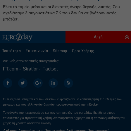
Μάρτιος 25
Είναι το ταμείο μείον και οι διακοπές όνειρο θερινής νυκτός; Σου
Φεβρουάριος 25
σχεδιάσαμε 3 αυγουστιάτικα ΣΚ που δεν θα σε βγάλουν εκτός
Ιανουάριος 25
μπάτζετ.
Δεκέμβριος 24
Αρχή
Νοέμβριος 24
Οκτώβριος 24
Ταυτότητα
Επικοινωνία
Sitemap
Οροι Χρήσης
Σεπτέμβριος 24
Διεθνείς αποκλειστικές συνεργασίες:
Αύγουστος 24
FT.com
Stratfor
Factset
Ιούλιος 24
Ιούνιος 24
Μάιος 24
Οι τιμές των μετοχών και των δεικτών εμφανίζονται με καθυστέρηση 15’. Οι τιμές των
Απρίλιος 24
μετοχών και των ελληνικών δεικτών προέρχονται από την
InBroker
Μάρτιος 24
Το σύνολο του περιεχομένου και των υπηρεσιών του euro2day διατίθεται στους
επισκέπτες για προσωπική χρήση. Απαγορεύεται η χρήση και η επαναδημοσίευσή του
Φεβρουάριος 24
χωρίς τη γραπτή άδεια του εκδότη.
Δήλωση Απορρήτου και Προστασίας Δεδομένων Προσωπικού