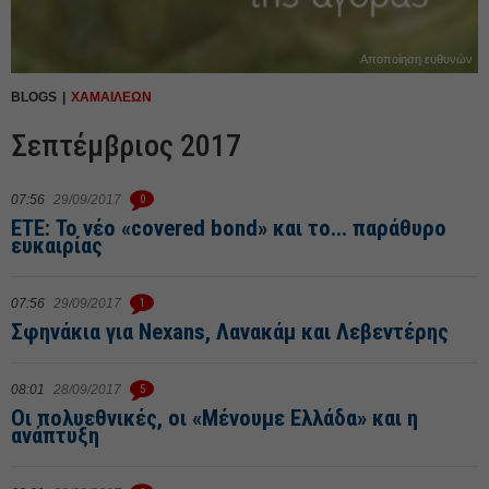
Αποποίηση ευθυνών
BLOGS
ΧΑΜΑΙΛΕΩΝ
Σεπτέμβριος 2017
07:56
29/09/2017
0
ETE: Το νέο «covered bond» και το... παράθυρο
ευκαιρίας
07:56
29/09/2017
1
Σφηνάκια για Nexans, Λανακάμ και Λεβεντέρης
08:01
28/09/2017
5
Οι πολυεθνικές, οι «Μένουμε Ελλάδα» και η
ανάπτυξη