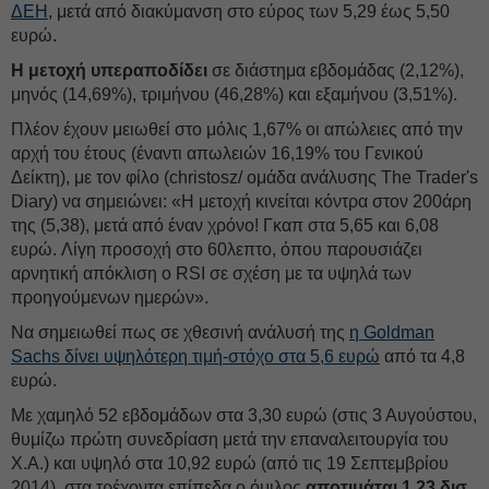
ΔΕΗ
, μετά από διακύμανση στο εύρος των 5,29 έως 5,50
ευρώ.
Η μετοχή υπεραποδίδει
σε διάστημα εβδομάδας (2,12%),
μηνός (14,69%), τριμήνου (46,28%) και εξαμήνου (3,51%).
Πλέον έχουν μειωθεί στο μόλις 1,67% οι απώλειες από την
αρχή του έτους (έναντι απωλειών 16,19% του Γενικού
Δείκτη), με τον φίλο (christosz/ ομάδα ανάλυσης The Trader's
Diary) να σημειώνει: «Η μετοχή κινείται κόντρα στον 200άρη
της (5,38), μετά από έναν χρόνο! Γκαπ στα 5,65 και 6,08
ευρώ. Λίγη προσοχή στο 60λεπτο, όπου παρουσιάζει
αρνητική απόκλιση ο RSI σε σχέση με τα υψηλά των
προηγούμενων ημερών».
Να σημειωθεί πως σε χθεσινή ανάλυσή της
η Goldman
Sachs δίνει υψηλότερη τιμή-στόχο στα 5,6 ευρώ
από τα 4,8
ευρώ.
Με χαμηλό 52 εβδομάδων στα 3,30 ευρώ (στις 3 Αυγούστου,
θυμίζω πρώτη συνεδρίαση μετά την επαναλειτουργία του
Χ.Α.) και υψηλό στα 10,92 ευρώ (από τις 19 Σεπτεμβρίου
2014), στα τρέχοντα επίπεδα ο όμιλος
αποτιμάται 1,23 δισ.