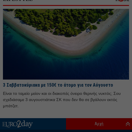
Δεκέμβριος 25
Νοέμβριος 25
Οκτώβριος 25
Σεπτέμβριος 25
Αύγουστος 25
Ιούλιος 25
Ιούνιος 25
Μάιος 25
Απρίλιος 25
3 Σαββατοκύριακα με 150€ το άτομο για τον Αύγουστο
Μάρτιος 25
Είναι το ταμείο μείον και οι διακοπές όνειρο θερινής νυκτός; Σου
Φεβρουάριος 25
σχεδιάσαμε 3 αυγουστιάτικα ΣΚ που δεν θα σε βγάλουν εκτός
Ιανουάριος 25
μπάτζετ.
Δεκέμβριος 24
Αρχή
Νοέμβριος 24