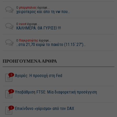
Ο
μπαρμπαλιας
έγραψε...
χειροτερος και απο τη vw που...
Ο
irasot
έγραψε...
ΚΑΛΗΜΕΡΑ. ΘΑ ΓΥΡΙΣΕΙ !!!
Ο
Παγκρατιώτης
έγραψε...
...στα 21,70 ευρώ το πακέτο (11.15΄.27")...
ΠΡΟΗΓΟΥΜΕΝΑ ΑΡΘΡΑ
0
Αγορές: Η προσοχή στη Fed
0
Υποβάθμιση FTSE: Μία διαφορετική προσέγγιση
0
Επικίνδυνο «γύρισμα» από τον DAX