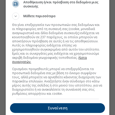
Αποθήκευση ή/και πρόσβαση στα δεδομένα μιας
συσκευής
Μάθετε περισσότερα
Θα γίνει επεξεργασία των προσωπικών σας δεδομένων και
οι πληροφορίες από τη συσκευή σας (cookie, μοναδικά
αναγνωριστικά και άλλα δεδομένα συσκευής) ενδέχεται να
κοινοποιηθούν σε 237 παρόχους, οι οποίοι μπορούν να
αποκτήσουν πρόσβαση σε αυτές ή να τις αποθηκεύσουν.
Αυτές οι πληροφορίες ενδέχεται επίσης να
χρησιμοποιηθούν συγκεκριμένα από αυτόν τον ιστότοπο.
Εμείς και οι συνεργάτες μας ενδέχεται να χρησιμοποιούμε
ακριβή δεδομένα γεωγραφικής τοποθεσίας.
Λίστα
συνεργατών.
Ορισμένοι προμηθευτές μπορεί να επεξεργάζονται τα
προσωπικά δεδομένα σας με βάση το έννομο συμφέρον
τους, αλλά μπορείτε να αρνηθείτε κάνοντας διαχείριση των
παρακάτω επιλογών. Αναζητήστε έναν σύνδεσμο στο κάτω
μέρος αυτής της σελίδας ή στο μενού του ιστοτόπου, για να
διαχειριστείτε ή να ανακαλέσετε τη συναίνεσή σας στις
ρυθμίσεις απορρήτου και cookie.
Συναίνεση