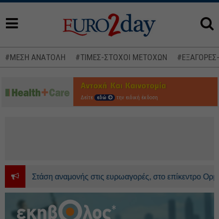
#ΜΕΣΗ ΑΝΑΤΟΛΗ
#ΤΙΜΕΣ-ΣΤΟΧΟΙ ΜΕΤΟΧΩΝ
#ΕΞΑΓΟΡΕΣ
Δείτε
εδώ
την ειδική έκδοση
Στάση αναμονής στις ευρωαγορές, στο επίκεντρο Ορμούζ κ