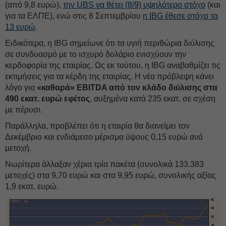
(από 9,8 ευρώ),
την UBS να θέτει (8/9) υψηλότερο στόχο
(και
για τα ΕΛΠΕ), ενώ στις 8 Σεπτεμβρίου
η IBG έθεσε στόχο τα
13 ευρώ
.
Ειδικότερα, η IBG σημείωνε ότι τα υγιή περιθώρια διύλισης
σε συνδυασμό με το ισχυρό δολάριο ενισχύουν την
κερδοφορία της εταιρίας. Ως εκ τούτου, η IBG αναβαθμίζει τις
εκτιμήσεις για τα κέρδη της εταιρίας. Η νέα πρόβλεψη κάνει
λόγο για
«καθαρά» EBITDA από τον κλάδο διύλισης στα
490 εκατ. ευρώ εφέτος
, αυξημένα κατά 235 εκατ. σε σχέση
με πέρυσι.
Παράλληλα, προβλέπει ότι η εταιρία θα διανείμει τον
Δεκέμβριο και ενδιάμεσο μέρισμα ύψους 0,15 ευρώ ανά
μετοχή.
Νωρίτερα άλλαξαν χέρια τρία πακέτα (συνολικά 133.383
μετοχές) στα 9,70 ευρώ και στα 9,95 ευρώ, συνολικής αξίας
1,9 εκατ. ευρώ.