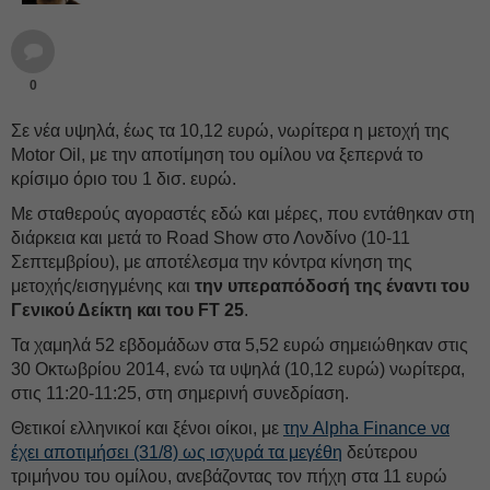
0
Σε νέα υψηλά, έως τα 10,12 ευρώ, νωρίτερα η μετοχή της
Motor Oil, με την αποτίμηση του ομίλου να ξεπερνά το
κρίσιμο όριο του 1 δισ. ευρώ.
Με σταθερούς αγοραστές εδώ και μέρες, που εντάθηκαν στη
διάρκεια και μετά το Road Show στο Λονδίνο (10-11
Σεπτεμβρίου), με αποτέλεσμα την κόντρα κίνηση της
μετοχής/εισηγμένης και
την υπεραπόδοσή της έναντι του
Γενικού Δείκτη και του FT 25
.
Τα χαμηλά 52 εβδομάδων στα 5,52 ευρώ σημειώθηκαν στις
30 Οκτωβρίου 2014, ενώ τα υψηλά (10,12 ευρώ) νωρίτερα,
στις 11:20-11:25, στη σημερινή συνεδρίαση.
Θετικοί ελληνικοί και ξένοι οίκοι, με
την Alpha Finance να
έχει αποτιμήσει (31/8) ως ισχυρά τα μεγέθη
δεύτερου
τριμήνου του ομίλου, ανεβάζοντας τον πήχη στα 11 ευρώ