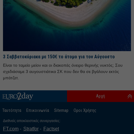
Σεπτέμβριος 25
Αύγουστος 25
Ιούλιος 25
Ιούνιος 25
Μάιος 25
Απρίλιος 25
3 Σαββατοκύριακα με 150€ το άτομο για τον Αύγουστο
Μάρτιος 25
Είναι το ταμείο μείον και οι διακοπές όνειρο θερινής νυκτός; Σου
Φεβρουάριος 25
σχεδιάσαμε 3 αυγουστιάτικα ΣΚ που δεν θα σε βγάλουν εκτός
Ιανουάριος 25
μπάτζετ.
Δεκέμβριος 24
Αρχή
Νοέμβριος 24
Οκτώβριος 24
Ταυτότητα
Επικοινωνία
Sitemap
Οροι Χρήσης
Σεπτέμβριος 24
Διεθνείς αποκλειστικές συνεργασίες:
Αύγουστος 24
FT.com
Stratfor
Factset