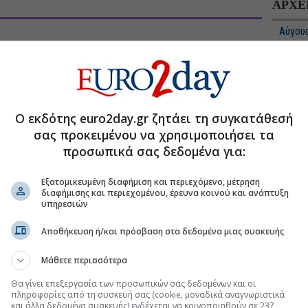
ΑΡΧΕ
Αύγου
Ιούλιο
Ιούνιο
Μάιος
Ο εκδότης euro2day.gr ζητάει τη συγκατάθεσή
Απρίλ
σας προκειμένου να χρησιμοποιήσει τα
Μάρτι
προσωπικά σας δεδομένα για:
Φεβρο
Εξατομικευμένη διαφήμιση και περιεχόμενο, μέτρηση
Ιανουά
LIFE
διαφήμισης και περιεχομένου, έρευνα κοινού και ανάπτυξη
υπηρεσιών
Δεκέμ
Νοέμβ
Αποθήκευση ή/και πρόσβαση στα δεδομένα μιας συσκευής
Οκτώβ
Μάθετε περισσότερα
Σεπτέ
Θα γίνει επεξεργασία των προσωπικών σας δεδομένων και οι
πληροφορίες από τη συσκευή σας (cookie, μοναδικά αναγνωριστικά
Αύγου
και άλλα δεδομένα συσκευής) ενδέχεται να κοινοποιηθούν σε 237