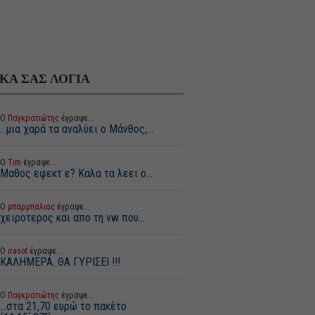
ΙΚΑ ΣΑΣ ΛΟΓΙΑ
Ο
Παγκρατιώτης
έγραψε...
...μια χαρά τα αναλύει ο Μάνθος,...
Ο
Tim
έγραψε...
Μαθος εφεκτ ε? Καλα τα λεει ο...
Ο
μπαρμπαλιας
έγραψε...
χειροτερος και απο τη vw που...
Ο
irasot
έγραψε...
ΚΑΛΗΜΕΡΑ. ΘΑ ΓΥΡΙΣΕΙ !!!
Ο
Παγκρατιώτης
έγραψε...
...στα 21,70 ευρώ το πακέτο