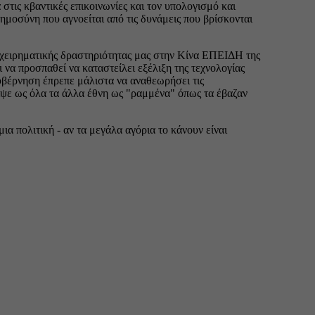
Μάιος
Απρίλ
Μάρτι
Φεβρο
Ιανουά
Δεκέμ
Νοέμβ
Οκτώβ
Σεπτέ
Αύγου
Ιούλιο
Ιούνιο
Μάιος
Απρίλ