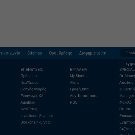
Μάρτι
Φεβρο
Ιανουά
Δεκέμ
Νοέμβ
Οκτώβ
πικοινωνία
Sitemap
Οροι Χρήσης
Διαφημιστείτε
Είσο
Σεπτέ
Εγγρ
ΕΠΕΝΔΥΣΕΙΣ
ΕΡΓΑΛΕΙΑ
SPECIAL
Αύγου
Πρόσωπα
My Stocks
Dr. Mone
Ιούλιο
Νέα/Χρήμα
Alerts
Απόψεις
Οδηγός Αγοράς
Γραφήματα
Συνεντεύξ
Ιούνιο
Εισαγωγές ΧΑ
Λογ. Καταστάσεις
Manager
Μάιος
Αμοιβαία
RSS
Φάκελοι
Αναλύσεις
Θέματα
Απρίλ
Investment Scanner
Επισκόπ
Μάρτι
Blockchain-Crypto
Εγερτήρι
Φεβρο
Ατζέντα