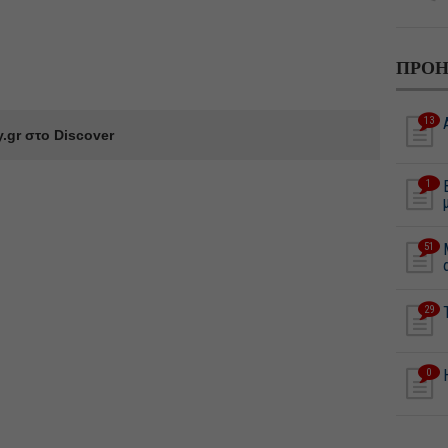
ΠΡΟΗ
13
.gr στο Discover
1
51
29
0