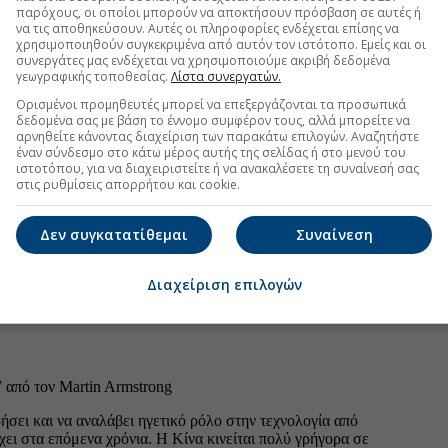
παρόχους, οι οποίοι μπορούν να αποκτήσουν πρόσβαση σε αυτές ή
Ιούλιο
να τις αποθηκεύσουν. Αυτές οι πληροφορίες ενδέχεται επίσης να
χρησιμοποιηθούν συγκεκριμένα από αυτόν τον ιστότοπο. Εμείς και οι
Ιούνιο
3 Σαββα
συνεργάτες μας ενδέχεται να χρησιμοποιούμε ακριβή δεδομένα
Αύγουσ
γεωγραφικής τοποθεσίας.
Λίστα συνεργατών.
Μάιος
Ορισμένοι προμηθευτές μπορεί να επεξεργάζονται τα προσωπικά
Είναι το
Απρίλ
δεδομένα σας με βάση το έννομο συμφέρον τους, αλλά μπορείτε να
θερινής
αρνηθείτε κάνοντας διαχείριση των παρακάτω επιλογών. Αναζητήστε
Μάρτι
ΣΚ που 
έναν σύνδεσμο στο κάτω μέρος αυτής της σελίδας ή στο μενού του
ιστοτόπου, για να διαχειριστείτε ή να ανακαλέσετε τη συναίνεσή σας
Φεβρο
Τα κα
στις ρυθμίσεις απορρήτου και cookie.
Πήγαμ
Ιανουά
φάγαμ
Δεν συγκατατίθεμαι
Συναίνεση
Δεκέμ
10 σπο
Εθνικ
Νοέμβ
Τι σημ
Διαχείριση επιλογών
Οκτώβ
Σεπτέ
Αύγου
Ιούλιο
Ιούνιο