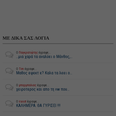
ΜΕ ΔΙΚΑ ΣΑΣ ΛΟΓΙΑ
Ο
Παγκρατιώτης
έγραψε...
...μια χαρά τα αναλύει ο Μάνθος,...
Ο
Tim
έγραψε...
Μαθος εφεκτ ε? Καλα τα λεει ο...
Ο
μπαρμπαλιας
έγραψε...
χειροτερος και απο τη vw που...
Ο
irasot
έγραψε...
ΚΑΛΗΜΕΡΑ. ΘΑ ΓΥΡΙΣΕΙ !!!