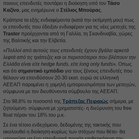
ποιους επενδυτές ποντάρει η διοίκηση υπό τον
Τάσο
Καζίνο
, μας ενημέρωνε ο
Στέλιος Μπούρας
.
Κράτησα τα εξής ενδιαφέροντα (κατά την εκτίμησή μου) πως
οι επενδυτές που έδειξαν ενδιαφέρον για τις νέες μετοχές της
Trastor
προέρχονται από τη Γαλλία, τη Σκανδιναβία, χώρες
της Βαλτικής και την Ελβετία.
«
Πολλοί από αυτούς τους επενδυτές έχουν βγάλει αρκετά
λεφτά από τις τράπεζες και οι περισσότεροι που βλέπουν την
Ελλάδα είναι είτε hedge funds, είτε long only funds
». Οπως
και ότι
σημαντικό εμπόδιο
για τους ξένους επενδυτές που
θέλουν να επενδύσουν 20-30 εκατ. ευρώ σε ελληνική
ΑΕΕΑΠ παραμένει η χαμηλή εμπορευσιμότητα των μετοχών,
σύμφωνα με τον διευθύνοντα σύμβουλο της ΑΕΕΑΠ.
Στο 98,6% το ποσοστό της
Τράπεζας Πειραιώς
σήμερα, με
ζητούμενη- σύμφωνα με χρηματιστές- η διεύρυνση του free
float πέραν του 18% του μ.κ.
Σε ένα τέτοιο ενδεχόμενο, δεδομένης της τακτικής που
ακολουθεί η διοίκηση-κυρίως των στόχων που θέτει- θα
μπορούσε να έχει επενδυτική πορεία επιθετικότερη του