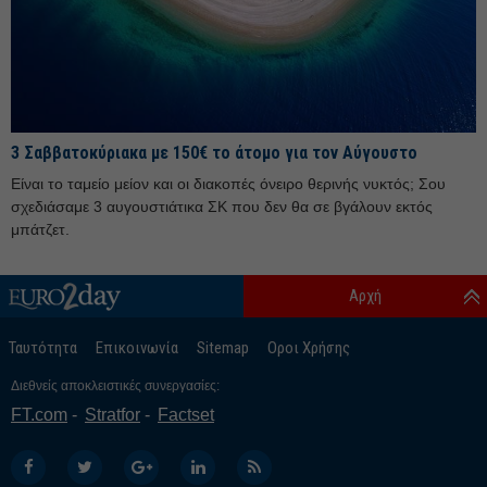
Ιούλιος 25
Ιούνιος 25
Μάιος 25
Απρίλιος 25
3 Σαββατοκύριακα με 150€ το άτομο για τον Αύγουστο
Μάρτιος 25
Είναι το ταμείο μείον και οι διακοπές όνειρο θερινής νυκτός; Σου
Φεβρουάριος 25
σχεδιάσαμε 3 αυγουστιάτικα ΣΚ που δεν θα σε βγάλουν εκτός
Ιανουάριος 25
μπάτζετ.
Δεκέμβριος 24
Αρχή
Νοέμβριος 24
Οκτώβριος 24
Ταυτότητα
Επικοινωνία
Sitemap
Οροι Χρήσης
Σεπτέμβριος 24
Διεθνείς αποκλειστικές συνεργασίες:
Αύγουστος 24
FT.com
Stratfor
Factset
Ιούλιος 24
Ιούνιος 24