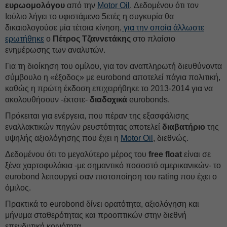
ευρωομολόγου
από την
Motor Oil
. Δεδομένου ότι τον
Ιούλιο λήγει το υφιστάμενο 5ετές η συγκυρία θα
δικαιολογούσε μία τέτοια κίνηση,
για την οποία άλλωστε
ερωτήθηκε
ο
Πέτρος Τζαννετάκης
στο πλαίσιο
ενημέρωσης των αναλυτών.
Για τη διοίκηση του ομίλου, για τον αναπληρωτή διευθύνοντα
σύμβουλο η «έξοδος» με eurobond αποτελεί πάγια πολιτική,
καθώς η πρώτη έκδοση επιχειρήθηκε το 2013-2014 για να
ακολουθήσουν -έκτοτε-
διαδοχικά
eurobonds.
Πρόκειται για ενέργεια, που πέραν της εξασφάλισης
εναλλακτικών πηγών ρευστότητας αποτελεί
διαβατήριο
της
υψηλής αξιολόγησης που έχει η
Motor Oil
, διεθνώς.
Δεδομένου ότι το μεγαλύτερο μέρος του
free float
είναι σε
ξένα χαρτοφυλάκια -με σημαντικό ποσοστό αμερικανικών- το
eurobond λειτουργεί σαν πιστοποίηση του rating που έχει ο
όμιλος.
Πρακτικά το eurobond δίνει ορατότητα, αξιολόγηση και
μήνυμα σταθερότητας και προοπτικών στην διεθνή
επενδυτική κοινότητα.