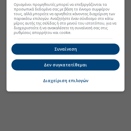
Ορισμένοι προμηθευτές μπορεί να επεξεργάζονται τα
προσωπικά δεδομένα σας με βάση το έννομο συμφέρον
τους, αλλά μπορείτε να αρνηθείτε κάνοντας διαχείριση των
παρακάτω επιλογών. Αναζητήστε έναν σύνδεσμο στο κάτω
μέρος αυτής της σελίδας ή στο μενού του ιστοτόπου, για να
διαχειριστείτε ή να ανακαλέσετε τη συναίνεσή σας στις
ρυθμίσεις απορρήτου και cookie.
Συναίνεση
Δεν συγκατατίθεμαι
Διαχείριση επιλογών