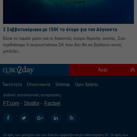
Ιούνιος 25
Μάιος 25
Απρίλιος 25
3 Σαββατοκύριακα με 150€ το άτομο για τον Αύγουστο
Μάρτιος 25
Είναι το ταμείο μείον και οι διακοπές όνειρο θερινής νυκτός; Σου
Φεβρουάριος 25
σχεδιάσαμε 3 αυγουστιάτικα ΣΚ που δεν θα σε βγάλουν εκτός
Ιανουάριος 25
μπάτζετ.
Δεκέμβριος 24
Αρχή
Νοέμβριος 24
Οκτώβριος 24
Ταυτότητα
Επικοινωνία
Sitemap
Οροι Χρήσης
Σεπτέμβριος 24
Διεθνείς αποκλειστικές συνεργασίες:
Αύγουστος 24
FT.com
Stratfor
Factset
Ιούλιος 24
Ιούνιος 24
Μάιος 24
Οι τιμές των μετοχών και των δεικτών εμφανίζονται με καθυστέρηση 15’. Οι τιμές των