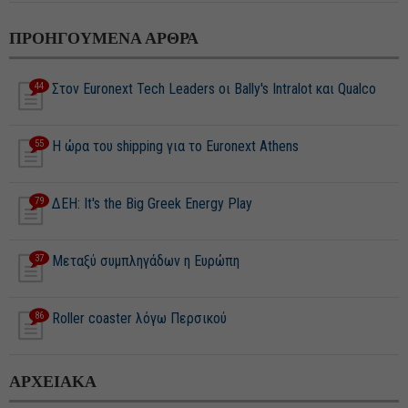
ΠΡΟΗΓΟΥΜΕΝΑ ΑΡΘΡΑ
44
Στον Euronext Tech Leaders οι Bally's Intralot και Qualco
55
H ώρα του shipping για το Euronext Athens
79
ΔΕΗ: It's the Big Greek Energy Play
37
Μεταξύ συμπληγάδων η Ευρώπη
86
Roller coaster λόγω Περσικού
ΑΡΧΕΙΑΚΑ