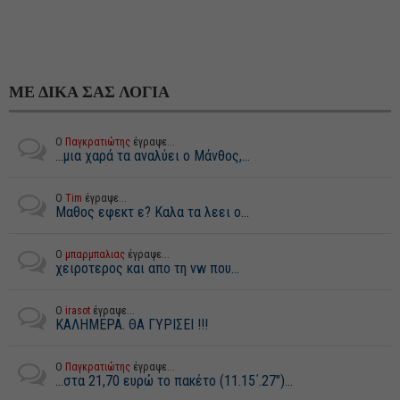
ΜΕ ΔΙΚΑ ΣΑΣ ΛΟΓΙΑ
Ο
Παγκρατιώτης
έγραψε...
...μια χαρά τα αναλύει ο Μάνθος,...
Ο
Tim
έγραψε...
Μαθος εφεκτ ε? Καλα τα λεει ο...
Ο
μπαρμπαλιας
έγραψε...
χειροτερος και απο τη vw που...
Ο
irasot
έγραψε...
ΚΑΛΗΜΕΡΑ. ΘΑ ΓΥΡΙΣΕΙ !!!
Ο
Παγκρατιώτης
έγραψε...
...στα 21,70 ευρώ το πακέτο (11.15΄.27")...