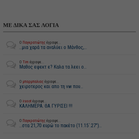
ΜΕ ΔΙΚΑ ΣΑΣ ΛΟΓΙΑ
Ο
Παγκρατιώτης
έγραψε...
...μια χαρά τα αναλύει ο Μάνθος,...
Ο
Tim
έγραψε...
Μαθος εφεκτ ε? Καλα τα λεει ο...
Ο
μπαρμπαλιας
έγραψε...
χειροτερος και απο τη vw που...
Ο
irasot
έγραψε...
ΚΑΛΗΜΕΡΑ. ΘΑ ΓΥΡΙΣΕΙ !!!
Ο
Παγκρατιώτης
έγραψε...
...στα 21,70 ευρώ το πακέτο (11.15΄.27")...