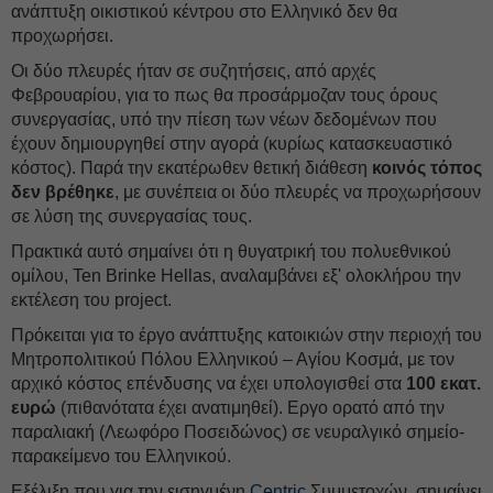
ανάπτυξη οικιστικού κέντρου στο Ελληνικό δεν θα
προχωρήσει.
Οι δύο πλευρές ήταν σε συζητήσεις, από αρχές
Φεβρουαρίου, για το πως θα προσάρμοζαν τους όρους
συνεργασίας, υπό την πίεση των νέων δεδομένων που
έχουν δημιουργηθεί στην αγορά (κυρίως κατασκευαστικό
κόστος). Παρά την εκατέρωθεν θετική διάθεση
κοινός τόπος
δεν βρέθηκε
, με συνέπεια οι δύο πλευρές να προχωρήσουν
σε λύση της συνεργασίας τους.
Πρακτικά αυτό σημαίνει ότι η θυγατρική του πολυεθνικού
ομίλου, Ten Brinke Hellas, αναλαμβάνει εξ' ολοκλήρου την
εκτέλεση του project.
Πρόκειται για το έργο ανάπτυξης κατοικιών στην περιοχή του
Μητροπολιτικού Πόλου Ελληνικού – Αγίου Κοσμά, με τον
αρχικό κόστος επένδυσης να έχει υπολογισθεί στα
100 εκατ.
ευρώ
(πιθανότατα έχει ανατιμηθεί). Εργο ορατό από την
παραλιακή (Λεωφόρο Ποσειδώνος) σε νευραλγικό σημείο-
παρακείμενο του Ελληνικού.
Εξέλιξη που για την εισηγμένη
Centric
Συμμετοχών, σημαίνει