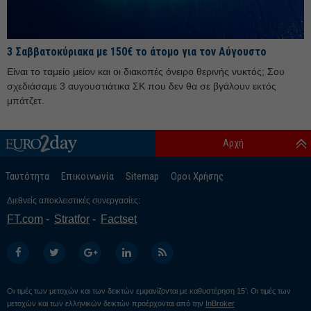
Μάιος 25
Απρίλιος 25
3 Σαββατοκύριακα με 150€ το άτομο για τον Αύγουστο
Μάρτιος 25
Είναι το ταμείο μείον και οι διακοπές όνειρο θερινής νυκτός; Σου
Φεβρουάριος 25
σχεδιάσαμε 3 αυγουστιάτικα ΣΚ που δεν θα σε βγάλουν εκτός
Ιανουάριος 25
μπάτζετ.
Δεκέμβριος 24
Αρχή
Νοέμβριος 24
Οκτώβριος 24
Ταυτότητα
Επικοινωνία
Sitemap
Οροι Χρήσης
Σεπτέμβριος 24
Διεθνείς αποκλειστικές συνεργασίες:
Αύγουστος 24
FT.com
Stratfor
Factset
Ιούλιος 24
Ιούνιος 24
Μάιος 24
Οι τιμές των μετοχών και των δεικτών εμφανίζονται με καθυστέρηση 15’. Οι τιμές των
Απρίλιος 24
μετοχών και των ελληνικών δεικτών προέρχονται από την
InBroker