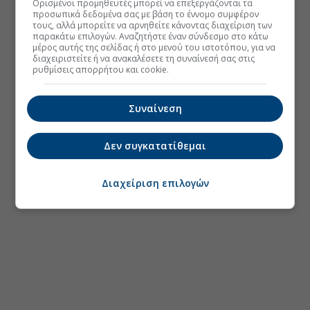
Ορισμένοι προμηθευτές μπορεί να επεξεργάζονται τα
προσωπικά δεδομένα σας με βάση το έννομο συμφέρον
τους, αλλά μπορείτε να αρνηθείτε κάνοντας διαχείριση των
παρακάτω επιλογών. Αναζητήστε έναν σύνδεσμο στο κάτω
μέρος αυτής της σελίδας ή στο μενού του ιστοτόπου, για να
διαχειριστείτε ή να ανακαλέσετε τη συναίνεσή σας στις
ρυθμίσεις απορρήτου και cookie.
Συναίνεση
Δεν συγκατατίθεμαι
Διαχείριση επιλογών