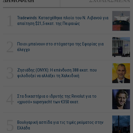
ΔΗΜΟΦΙΛΗ
ΣΧΟΛΙΑΣΜΕΝΑ
1
Tradewinds: Κατασχέθηκε πλοίο του Ν. Λιβανού για
απαίτηση $21,5 εκατ. της Πειραιώς
2
Ποιοι μπαίνουν στο στόχαστρο της Εφορίας για
έλεγχο
3
Ζησιάδης (ONYX): Η επένδυση 388 εκατ. που
φιλοδοξεί να αλλάξει τη Χαλκιδική
4
Στα δικαστήρια ο ιδρυτής της Revolut για το
«χρυσό» superyacht των €350 εκατ.
5
Βουλγαρική ασπίδα για τις τιμές ρεύματος στην
Ελλάδα