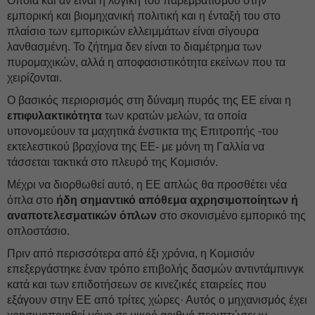
Όποια και αν είναι η λογική του παρεμβατισμού στην
εμπορική και βιομηχανική πολιτική και η ένταξή του στο
πλαίσιο των εμπορικών ελλειμμάτων είναι σίγουρα
λανθασμένη. Το ζήτημα δεν είναι το διαμέτρημα των
πυρομαχικών, αλλά η αποφασιστικότητα εκείνων που τα
χειρίζονται.
Ο βασικός περιορισμός στη δύναμη πυρός της ΕΕ είναι η
επιφυλακτικότητα
των κρατών μελών, τα οποία
υπονομεύουν τα μαχητικά ένστικτα της Επιτροπής -του
εκτελεστικού βραχίονα της ΕΕ- με μόνη τη Γαλλία να
τάσσεται τακτικά στο πλευρό της Κομισιόν.
Μέχρι να διορθωθεί αυτό, η ΕΕ απλώς θα προσθέτει νέα
όπλα στο
ήδη σημαντικό απόθεμα αχρησιμοποίητων ή
αναποτελεσματικών όπλων
στο σκονισμένο εμπορικό της
οπλοστάσιο.
Πριν από περισσότερα από έξι χρόνια, η Κομισιόν
επεξεργάστηκε έναν τρόπο επιβολής δασμών αντιντάμπινγκ
κατά και των επιδοτήσεων σε κινεζικές εταιρείες που
εξάγουν στην ΕΕ από τρίτες χώρες· Αυτός ο μηχανισμός έχει