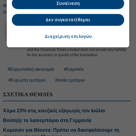
Συναίνεση
αντίποινα από το Πεκίνο, τα όπλα θα συνεχίσουν να
συσσωρεύονται αχρησιμοποίητα.
Δεν συγκατατίθεμαι
© The Financial Times Limited 2026. All rights reserved.
FT and Financial Times are trademarks of the Financial Times
Ltd.
Διαχείριση επιλογών
Not to be redistributed, copied or modified in any way.
Euro2day.gr is solely responsible for providing this translation
and the Financial Times Limited does not accept any liability
for the accuracy or quality of the translation
#Ευρωπαϊκή οικονομία
#Κομισιόν
#Ευρώπη εμπόριο
#Ασία εμπόριο
ΣΧΕΤΙΚΑ ΘΕΜΑΤΑ
Άλμα 23% στις κινεζικές εξαγωγές τον Ιούλιο
Βούτηξε το λιανεμπόριο στη Γερμανία
Κομισιόν για Θέουτα: Πρέπει να διασφαλίσουμε τη