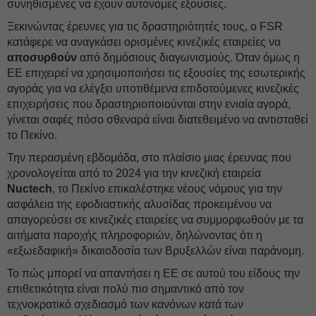
συνηθισμένες να έχουν αυτόνομες εξουσίες.
Ξεκινώντας έρευνες για τις δραστηριότητές τους, ο FSR
κατάφερε να αναγκάσει ορισμένες κινεζικές εταιρείες να
αποσυρθούν
από δημόσιους διαγωνισμούς. Όταν όμως η
ΕΕ επιχειρεί να χρησιμοποιήσει τις εξουσίες της εσωτερικής
αγοράς για να ελέγξει υποτιθέμενα επιδοτούμενες κινεζικές
επιχειρήσεις που δραστηριοποιούνται στην ενιαία αγορά,
γίνεται σαφές πόσο σθεναρά είναι διατεθειμένο να αντισταθεί
το Πεκίνο.
Την περασμένη εβδομάδα, στο πλαίσιο μιας έρευνας που
χρονολογείται από το 2024 για την κινεζική εταιρεία
Nuctech
, το Πεκίνο επικαλέστηκε νέους νόμους για την
ασφάλεια της εφοδιαστικής αλυσίδας προκειμένου να
απαγορεύσει σε κινεζικές εταιρείες να συμμορφωθούν με τα
αιτήματα παροχής πληροφοριών, δηλώνοντας ότι η
«εξωεδαφική» δικαιοδοσία των Βρυξελλών είναι παράνομη.
Το πώς μπορεί να απαντήσει η ΕΕ σε αυτού του είδους την
επιθετικότητα είναι πολύ πιο σημαντικό από τον
τεχνοκρατικό σχεδιασμό των κανόνων κατά των