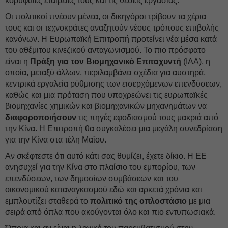
κορυφαίες εταιρείες τους και τις θέσεις εργασίας.
Οι πολιτικοί πνέουν μένεα, οι δικηγόροι τρίβουν τα χέρια
τους και οι τεχνοκράτες αναζητούν νέους τρόπους επιβολής
κανόνων. Η Ευρωπαϊκή Επιτροπή προτείνει νέα μέσα κατά
του αθέμιτου κινεζικού ανταγωνισμού. Το πιο πρόσφατο
είναι η
Πράξη για τον Βιομηχανικό Επιταχυντή
(IAA), η
οποία, μεταξύ άλλων, περιλαμβάνει σχέδια για αυστηρά,
κεντρικά εργαλεία ρύθμισης των εισερχόμενων επενδύσεων,
καθώς και μια πρόταση που υποχρεώνει τις ευρωπαϊκές
βιομηχανίες χημικών και βιομηχανικών μηχανημάτων να
διαφοροποιήσουν
τις πηγές εφοδιασμού τους μακριά από
την Κίνα. Η Επιτροπή θα συγκαλέσει μια μεγάλη συνεδρίαση
για την Κίνα στα τέλη Μαΐου.
Αν σκέφτεστε ότι αυτό κάτι σας θυμίζει, έχετε δίκιο. Η ΕΕ
ανησυχεί για την Κίνα στο πλαίσιο του εμπορίου, των
επενδύσεων, των δημοσίων συμβάσεων και του
οικονομικού καταναγκασμού εδώ και αρκετά χρόνια και
εμπλουτίζει σταθερά το
πολιτικό της οπλοστάσιο
με μια
σειρά από όπλα που ακούγονται όλο και πιο εντυπωσιακά.