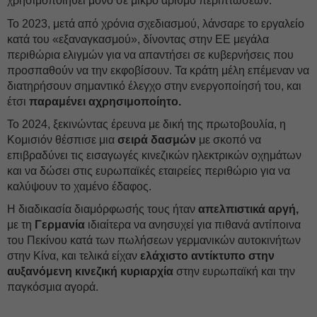
χρησιμοποιηθεί μόνο σε μικρό αριθμό περιπτώσεων.
Το 2023, μετά από χρόνια σχεδιασμού, λάνσαρε το εργαλείο
κατά του «εξαναγκασμού», δίνοντας στην ΕΕ μεγάλα
περιθώρια ελιγμών για να απαντήσει σε κυβερνήσεις που
προσπαθούν να την εκφοβίσουν. Τα κράτη μέλη επέμεναν να
διατηρήσουν σημαντικό έλεγχο στην ενεργοποίησή του, και
έτσι
παραμένει αχρησιμοποίητο.
Το 2024, ξεκινώντας έρευνα με δική της πρωτοβουλία, η
Κομισιόν θέσπισε μια
σειρά δασμών
με σκοπό να
επιβραδύνει τις εισαγωγές κινεζικών ηλεκτρικών οχημάτων
και να δώσει στις ευρωπαϊκές εταιρείες περιθώριο για να
καλύψουν το χαμένο έδαφος.
Η διαδικασία διαμόρφωσής τους ήταν
απελπιστικά αργή,
με τη
Γερμανία
ιδιαίτερα να ανησυχεί για πιθανά αντίποινα
του Πεκίνου κατά των πωλήσεων γερμανικών αυτοκινήτων
στην Κίνα, και τελικά είχαν
ελάχιστο αντίκτυπο στην
αυξανόμενη κινεζική κυριαρχία
στην ευρωπαϊκή και την
παγκόσμια αγορά.