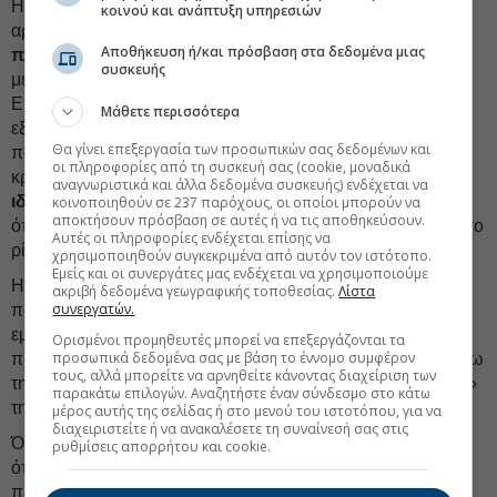
Η διαδικασία θέσπισης νέων κανονισμών στην ΕΕ κινείται
κοινού και ανάπτυξη υπηρεσιών
αργά και δημόσια, εκθέτοντάς τους σε
συνεχή
Αποθήκευση ή/και πρόσβαση στα δεδομένα μιας
πλαγιοκόπηση από το Πεκίνο
. Μία από τις επόμενες
συσκευής
μεγάλες μάχες είναι η Πράξη για τον Βιομηχανικό
Επιταχυντή (IAA) και η προτεινόμενη συγκέντρωση
Μάθετε περισσότερα
εξουσιών για τη ρύθμιση των άμεσων ξένων επενδύσεων,
Θα γίνει επεξεργασία των προσωπικών σας δεδομένων και
που παραδοσιακά αποτελεί αποκλειστικό προνόμιο των
οι πληροφορίες από τη συσκευή σας (cookie, μοναδικά
κρατών μελών. Για να συμβεί αυτό, πρέπει
να πειστεί
αναγνωριστικά και άλλα δεδομένα συσκευής) ενδέχεται να
ιδιαίτερα η Γερμανία
να σπάσει την παράδοση, κρίνοντας
κοινοποιηθούν σε 237 παρόχους, οι οποίοι μπορούν να
αποκτήσουν πρόσβαση σε αυτές ή να τις αποθηκεύσουν.
ότι τα προβλήματα της αυτοκινητοβιομηχανίας της αξίζουν το
Αυτές οι πληροφορίες ενδέχεται επίσης να
ρίσκο.
χρησιμοποιηθούν συγκεκριμένα από αυτόν τον ιστότοπο.
Εμείς και οι συνεργάτες μας ενδέχεται να χρησιμοποιούμε
Η Κομισιόν κάνει ό,τι μπορεί για να ακολουθήσει μια
ακριβή δεδομένα γεωγραφικής τοποθεσίας.
Λίστα
συνεργατών.
παρεμβατική στρατηγική έναντι της Κίνας όσον αφορά το
εμπόριο, τις δημόσιες συμβάσεις και τις επενδύσεις. Η
Ορισμένοι προμηθευτές μπορεί να επεξεργάζονται τα
προσωπικά δεδομένα σας με βάση το έννομο συμφέρον
πρόεδρός της,
Ούρσουλα φον ντερ Λάιεν
, γνωρίζει απ’έξω
τους, αλλά μπορείτε να αρνηθείτε κάνοντας διαχείριση των
τη γεωπολιτική ρητορική και οι γραφειοκράτες «οπλουργοί»
παρακάτω επιλογών. Αναζητήστε έναν σύνδεσμο στο κάτω
της εργάζονται επιμελώς.
μέρος αυτής της σελίδας ή στο μενού του ιστοτόπου, για να
διαχειριστείτε ή να ανακαλέσετε τη συναίνεσή σας στις
Όμως, μέχρι οι κυβερνήσεις της ΕΕ να πειστούν συλλογικά
ρυθμίσεις απορρήτου και cookie.
ότι αυτή είναι η σωστή προσέγγιση και να είναι
προετοιμασμένες να αντιμετωπίσουν οποιαδήποτε