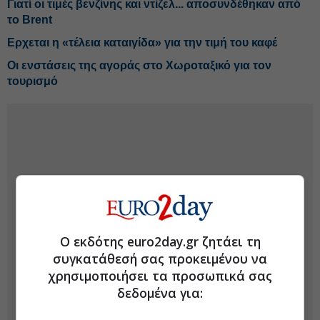
Γιατί οι τιμές βενζίνης και ντίζελ... αποσυνδέθηκαν από
το Brent
Ερχεται η «τέλεια καταιγίδα» για την τιμή του καφέ
Οι ενστάσεις της αγοράς στο Χωροταξικό για τον
τουρισμό
Ο εκδότης euro2day.gr ζητάει τη
συγκατάθεσή σας προκειμένου να
χρησιμοποιήσει τα προσωπικά σας
δεδομένα για: