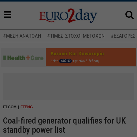
#ΜΕΣΗ ΑΝΑΤΟΛΗ
#ΤΙΜΕΣ-ΣΤΟΧΟΙ ΜΕΤΟΧΩΝ
#ΕΞΑΓΟΡΕΣ
Δείτε
εδώ
την ειδική έκδοση
FT.COM
FTENG
Coal-fired generator qualifies for UK
standby power list