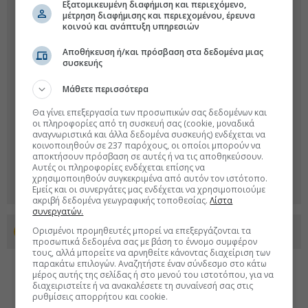
Εξατομικευμένη διαφήμιση και περιεχόμενο,
μέτρηση διαφήμισης και περιεχομένου, έρευνα
κοινού και ανάπτυξη υπηρεσιών
Αποθήκευση ή/και πρόσβαση στα δεδομένα μιας
συσκευής
Μάθετε περισσότερα
Θα γίνει επεξεργασία των προσωπικών σας δεδομένων και
οι πληροφορίες από τη συσκευή σας (cookie, μοναδικά
αναγνωριστικά και άλλα δεδομένα συσκευής) ενδέχεται να
κοινοποιηθούν σε 237 παρόχους, οι οποίοι μπορούν να
αποκτήσουν πρόσβαση σε αυτές ή να τις αποθηκεύσουν.
Αυτές οι πληροφορίες ενδέχεται επίσης να
χρησιμοποιηθούν συγκεκριμένα από αυτόν τον ιστότοπο.
Εμείς και οι συνεργάτες μας ενδέχεται να χρησιμοποιούμε
ακριβή δεδομένα γεωγραφικής τοποθεσίας.
Λίστα
συνεργατών.
Ορισμένοι προμηθευτές μπορεί να επεξεργάζονται τα
Προσθέστε το euro2day.gr στο Discover
προσωπικά δεδομένα σας με βάση το έννομο συμφέρον
τους, αλλά μπορείτε να αρνηθείτε κάνοντας διαχείριση των
παρακάτω επιλογών. Αναζητήστε έναν σύνδεσμο στο κάτω
μέρος αυτής της σελίδας ή στο μενού του ιστοτόπου, για να
διαχειριστείτε ή να ανακαλέσετε τη συναίνεσή σας στις
ρυθμίσεις απορρήτου και cookie.