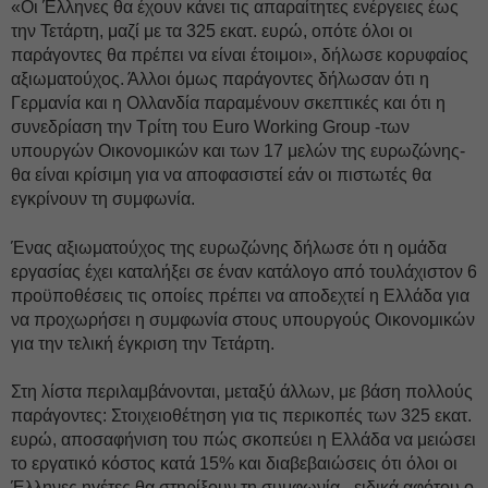
«Οι Έλληνες θα έχουν κάνει τις απαραίτητες ενέργειες έως
την Τετάρτη, μαζί με τα 325 εκατ. ευρώ, οπότε όλοι οι
παράγοντες θα πρέπει να είναι έτοιμοι», δήλωσε κορυφαίος
αξιωματούχος. Άλλοι όμως παράγοντες δήλωσαν ότι η
Γερμανία και η Ολλανδία παραμένουν σκεπτικές και ότι η
συνεδρίαση την Τρίτη του Εuro Working Group -των
υπουργών Οικονομικών και των 17 μελών της ευρωζώνης-
θα είναι κρίσιμη για να αποφασιστεί εάν οι πιστωτές θα
εγκρίνουν τη συμφωνία.
Ένας αξιωματούχος της ευρωζώνης δήλωσε ότι η ομάδα
εργασίας έχει καταλήξει σε έναν κατάλογο από τουλάχιστον 6
προϋποθέσεις τις οποίες πρέπει να αποδεχτεί η Ελλάδα για
να προχωρήσει η συμφωνία στους υπουργούς Οικονομικών
για την τελική έγκριση την Τετάρτη.
Στη λίστα περιλαμβάνονται, μεταξύ άλλων, με βάση πολλούς
παράγοντες: Στοιχειοθέτηση για τις περικοπές των 325 εκατ.
ευρώ, αποσαφήνιση του πώς σκοπεύει η Ελλάδα να μειώσει
το εργατικό κόστος κατά 15% και διαβεβαιώσεις ότι όλοι οι
Έλληνες ηγέτες θα στηρίξουν τη συμφωνία - ειδικά αφότου ο