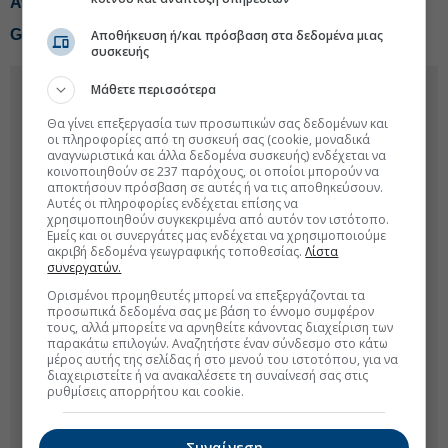
Ανεξάρτητες Αρχές
GSI: NAVTEX το φθινόπωρο μετά το ντιλ με Meridiam
Αποθήκευση ή/και πρόσβαση στα δεδομένα μιας
συσκευής
Μάθετε περισσότερα
Θα γίνει επεξεργασία των προσωπικών σας δεδομένων και
οι πληροφορίες από τη συσκευή σας (cookie, μοναδικά
αναγνωριστικά και άλλα δεδομένα συσκευής) ενδέχεται να
κοινοποιηθούν σε 237 παρόχους, οι οποίοι μπορούν να
αποκτήσουν πρόσβαση σε αυτές ή να τις αποθηκεύσουν.
Αυτές οι πληροφορίες ενδέχεται επίσης να
χρησιμοποιηθούν συγκεκριμένα από αυτόν τον ιστότοπο.
Εμείς και οι συνεργάτες μας ενδέχεται να χρησιμοποιούμε
ακριβή δεδομένα γεωγραφικής τοποθεσίας.
Λίστα
συνεργατών.
Ορισμένοι προμηθευτές μπορεί να επεξεργάζονται τα
προσωπικά δεδομένα σας με βάση το έννομο συμφέρον
τους, αλλά μπορείτε να αρνηθείτε κάνοντας διαχείριση των
παρακάτω επιλογών. Αναζητήστε έναν σύνδεσμο στο κάτω
μέρος αυτής της σελίδας ή στο μενού του ιστοτόπου, για να
διαχειριστείτε ή να ανακαλέσετε τη συναίνεσή σας στις
ρυθμίσεις απορρήτου και cookie.
Συναίνεση