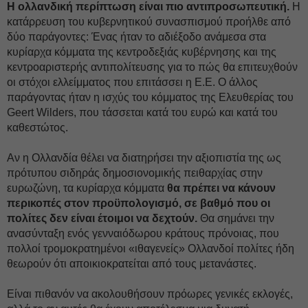
Η ολλανδική περίπτωση είναι πιο αντιπροσωπευτική.
Η
κατάρρευση του κυβερνητικού συνασπισμού προήλθε από
δύο παράγοντες: Ένας ήταν το αδιέξοδο ανάμεσα στα
κυρίαρχα κόμματα της κεντροδεξιάς κυβέρνησης και της
κεντροαριστερής αντιπολίτευσης για το πώς θα επιτευχθούν
οι στόχοι ελλείμματος που επιτάσσει η Ε.Ε. Ο άλλος
παράγοντας ήταν η ισχύς του κόμματος της Ελευθερίας του
Geert Wilders, που τάσσεται κατά του ευρώ και κατά του
καθεστώτος.
Αν η Ολλανδία θέλει να διατηρήσει την αξιοπιστία της ως
πρότυπου σιδηράς δημοσιονομικής πειθαρχίας στην
ευρωζώνη, τα κυρίαρχα κόμματα
θα πρέπει να κάνουν
περικοπές στον προϋπολογισμό, σε βαθμό που οι
πολίτες δεν είναι έτοιμοι να δεχτούν.
Θα σημάνει την
ανασύνταξη ενός γενναιόδωρου κράτους πρόνοιας, που
πολλοί τρομοκρατημένοι «ιθαγενείς» Ολλανδοί πολίτες ήδη
θεωρούν ότι αποικιοκρατείται από τους μετανάστες.
Είναι πιθανόν να ακολουθήσουν πρόωρες γενικές εκλογές,