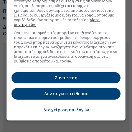
αποκτήσουν πρόσβαση σε αυτές ή να τις αποθηκεύσουν.
Τι αλλάζει το χωροταξικό στις τουριστικές επενδύσεις
Αυτές οι πληροφορίες ενδέχεται επίσης να
χρησιμοποιηθούν συγκεκριμένα από αυτόν τον ιστότοπο.
Πληθωρισμός 3,4% με ανατιμήσεις-φωτιά σε βενζίνη
Εμείς και οι συνεργάτες μας ενδέχεται να χρησιμοποιούμε
και πετρέλαιο κίνησης
ακριβή δεδομένα γεωγραφικής τοποθεσίας.
Λίστα
συνεργατών.
ΔΕΗ: Νέο deal για ΑΠΕ άνω των 2 GW σε Πολωνία και
Ορισμένοι προμηθευτές μπορεί να επεξεργάζονται τα
Ουγγαρία
προσωπικά δεδομένα σας με βάση το έννομο συμφέρον
τους, αλλά μπορείτε να αρνηθείτε κάνοντας διαχείριση των
παρακάτω επιλογών. Αναζητήστε έναν σύνδεσμο στο κάτω
μέρος αυτής της σελίδας ή στο μενού του ιστοτόπου, για να
διαχειριστείτε ή να ανακαλέσετε τη συναίνεσή σας στις
ρυθμίσεις απορρήτου και cookie.
Συναίνεση
Δεν συγκατατίθεμαι
Διαχείριση επιλογών