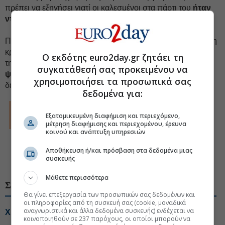
πρέπει να εξηγήσει γιατί οι καλεσμένοι στα πάρτι του
ήταν
ντυμένοι νοσοκόμες και αστυνομικοί.
Πάντως, το ευρύτερο ζήτημα παραμένει: όσο περισσότερο η
κρίση χρεών διαβρώνει το σύγχρονο κοινωνικό συμβόλαιο
Ο εκδότης euro2day.gr ζητάει τη
της μεταπολεμικής Ευρώπης,
τόσο λιγότερο οι
συγκατάθεσή σας προκειμένου να
ψηφοφόροι θα εμπιστεύονται
ένα πολιτικό σύστημα που
χρησιμοποιήσει τα προσωπικά σας
δεν κρατάει την υπόσχεσή του.
δεδομένα για:
© The Financial Times Limited 2012. All rights reserved.
FT and Financial Times are trademarks of the Financial Times
Εξατομικευμένη διαφήμιση και περιεχόμενο,
Ltd.
μέτρηση διαφήμισης και περιεχομένου, έρευνα
Not to be redistributed, copied or modified in any way.
κοινού και ανάπτυξη υπηρεσιών
Euro2day.gr is solely responsible for providing this translation
and the Financial Times Limited does not accept any liability
Αποθήκευση ή/και πρόσβαση στα δεδομένα μιας
for the accuracy or quality of the translation
συσκευής
Μάθετε περισσότερα
ΣΧΕΤΙΚΑ ΘΕΜΑΤΑ
Θα γίνει επεξεργασία των προσωπικών σας δεδομένων και
οι πληροφορίες από τη συσκευή σας (cookie, μοναδικά
αναγνωριστικά και άλλα δεδομένα συσκευής) ενδέχεται να
Χρηματιστήριο: Διχασμός σε blue chips και τράπεζες
κοινοποιηθούν σε 237 παρόχους, οι οποίοι μπορούν να