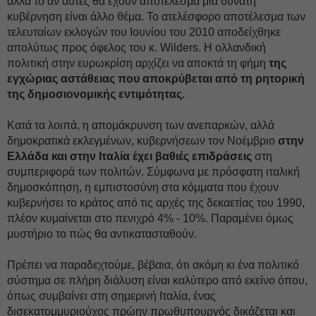
αλλά το αν αυτές θα έχουν αποτέλεσμα μια δυνατή
κυβέρνηση είναι άλλο θέμα. Το ατελέσφορο αποτέλεσμα των
τελευταίων εκλογών του Ιουνίου του 2010 αποδείχθηκε
απολύτως προς όφελος του κ. Wilders. Η ολλανδική
πολιτική στην ευρωκρίση αρχίζει να αποκτά τη φήμη
της
εγχώριας αστάθειας που αποκρύβεται από τη ρητορική
της δημοσιονομικής εντιμότητας.
Κατά τα λοιπά, η απομάκρυνση των ανεπαρκών, αλλά
δημοκρατικά εκλεγμένων, κυβερνήσεων τον Νοέμβριο
στην
Ελλάδα και στην Ιταλία έχει βαθιές επιδράσεις
στη
συμπεριφορά των πολιτών. Σύμφωνα με πρόσφατη ιταλική
δημοσκόπηση, η εμπιστοσύνη στα κόμματα που έχουν
κυβερνήσει το κράτος από τις αρχές της δεκαετίας του 1990,
πλέον κυμαίνεται στο πενιχρό 4% - 10%. Παραμένει όμως
μυστήριο το πώς θα αντικατασταθούν.
Πρέπει να παραδεχτούμε, βέβαια, ότι ακόμη κι ένα πολιτικό
σύστημα σε πλήρη διάλυση είναι καλύτερο από εκείνο όπου,
όπως συμβαίνει στη σημερινή Ιταλία, ένας
δισεκατομμυριούχος πρώην πρωθυπουργός δικάζεται και