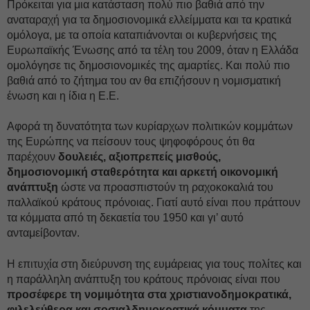
Πρόκειται για μια κατάσταση πολύ πιο βαθιά από την
αναταραχή για τα δημοσιονομικά ελλείμματα και τα κρατικά
ομόλογα, με τα οποία καταπιάνονται οι κυβερνήσεις της
Ευρωπαϊκής Ένωσης από τα τέλη του 2009, όταν η Ελλάδα
ομολόγησε τις δημοσιονομικές της αμαρτίες. Και πολύ πιο
βαθιά από το ζήτημα του αν θα επιζήσουν η νομισματική
ένωση και η ίδια η Ε.Ε.
Αφορά τη δυνατότητα των κυρίαρχων πολιτικών κομμάτων
της Ευρώπης να πείσουν τους ψηφοφόρους ότι θα
παρέχουν
δουλειές, αξιοπρεπείς μισθούς,
δημοσιονομική σταθερότητα και αρκετή οικονομική
ανάπτυξη
ώστε να προασπιστούν τη ραχοκοκαλιά του
παλλαϊκού κράτους πρόνοιας. Γιατί αυτό είναι που πράττουν
τα κόμματα από τη δεκαετία του 1950 και γι’ αυτό
ανταμείβονταν.
Η επιτυχία στη διεύρυνση της ευμάρειας για τους πολίτες και
η παράλληλη ανάπτυξη του κράτους πρόνοιας είναι που
προσέφερε τη νομιμότητα στα χριστιανοδημοκρατικά,
φιλελεύθερα και σοσιαλδημοκρατικά κόμματα
της