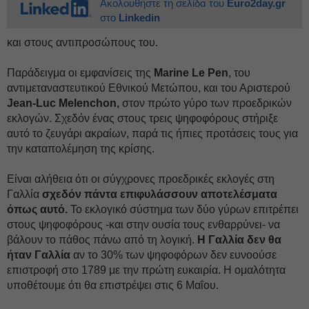
Ακολουθήστε τη σελίδα του
Euro2day.gr
στο
Linkedin
και στους αντιπροσώπους του.
Παράδειγμα οι εμφανίσεις της
Marine Le Pen
, του
αντιμεταναστευτικού Εθνικού Μετώπου, και του Αριστερού
Jean-Luc Melenchon,
στον πρώτο γύρο των προεδρικών
εκλογών. Σχεδόν ένας στους τρεις ψηφοφόρους στήριξε
αυτό το ζευγάρι ακραίων, παρά τις ήπιες προτάσεις τους για
την καταπολέμηση της κρίσης.
Είναι αλήθεια ότι οι σύγχρονες προεδρικές εκλογές στη
Γαλλία
σχεδόν πάντα επιφυλάσσουν αποτελέσματα
όπως αυτό.
Το εκλογικό σύστημα των δύο γύρων επιτρέπει
στους ψηφοφόρους -και στην ουσία τους ενθαρρύνει- να
βάλουν το πάθος πάνω από τη λογική.
Η Γαλλία δεν θα
ήταν Γαλλία
αν το 30% των ψηφοφόρων δεν ευνοούσε
επιστροφή στο 1789 με την πρώτη ευκαιρία. Η ομαλότητα
υποθέτουμε ότι θα επιστρέψει στις 6 Μαΐου.