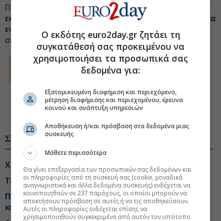
Πρέπει να καταβληθούν προσπάθειες
να προστατευτούν
εκείνοι που εξακολουθούν να σέβονται τα προγράμματα
εν μέσω καταιγίδας
. Η Ελλάδα, όμως, θα πρέπει να
Ο εκδότης euro2day.gr ζητάει τη
αποφασίσει η ίδια για το μέλλον της.
συγκατάθεσή σας προκειμένου να
χρησιμοποιήσει τα προσωπικά σας
© The Financial Times Limited 2012. All rights reserved.
δεδομένα για:
FT and Financial Times are trademarks of the Financial Times
Ltd.
Not to be redistributed, copied or modified in any way.
Εξατομικευμένη διαφήμιση και περιεχόμενο,
Euro2day.gr is solely responsible for providing this translation
μέτρηση διαφήμισης και περιεχομένου, έρευνα
and the Financial Times Limited does not accept any liability
κοινού και ανάπτυξη υπηρεσιών
for the accuracy or quality of the translation
Αποθήκευση ή/και πρόσβαση στα δεδομένα μιας
συσκευής
ΣΧΕΤΙΚΑ ΘΕΜΑΤΑ
Μάθετε περισσότερα
Χρηματιστήριο: Διχασμός σε blue chips και τράπεζες
Θα γίνει επεξεργασία των προσωπικών σας δεδομένων και
οι πληροφορίες από τη συσκευή σας (cookie, μοναδικά
Τι αλλάζει το χωροταξικό στις τουριστικές επενδύσεις
αναγνωριστικά και άλλα δεδομένα συσκευής) ενδέχεται να
κοινοποιηθούν σε 237 παρόχους, οι οποίοι μπορούν να
Πληθωρισμός 3,4% με ανατιμήσεις-φωτιά σε βενζίνη
αποκτήσουν πρόσβαση σε αυτές ή να τις αποθηκεύσουν.
και πετρέλαιο κίνησης
Αυτές οι πληροφορίες ενδέχεται επίσης να
χρησιμοποιηθούν συγκεκριμένα από αυτόν τον ιστότοπο.