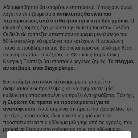
Αδιαμφισβήτητα θα υπάρξουν επιπτώσεις. Υπάρχουν όμως
λόγοι να ελπίζουμε ότι
ο αντίκτυπος θα είναι πιο
περιορισμένος από ό,τι θα ήταν πριν από δύο χρόνια
. Ο
ιδιωτικός τομέας έχει μειώσει την έκθεσή του στην Ελλάδα.
Οι διεθνείς τράπεζες υπέστησαν κούρεμα μεγαλύτερο του
50% στα ελληνικά ομόλογα που κατέχουν. Η ευρωζώνη,
παρά τα προβλήματά της, βρίσκεται τώρα σε καλύτερη θέση
να αντιμετωπίσει την έξοδο. Το ΔΝΤ και η Ευρωπαϊκή
Κεντρική Τράπεζα θα υποστούν μεγάλες ζημίες.
Το πλήγμα,
αν και βαρύ, είναι διαχειρίσιμο.
Εάν υπάρξει νέα εκλογική αναμέτρηση, μπορεί να
διαψευσθούν οι προβλέψεις και να σχηματιστεί μία
κυβέρνηση αποφασισμένη να πράξει ό,τι χρειάζεται. Εάν όχι,
η Ευρώπη θα πρέπει να προετοιμαστεί για το
αναπόφευκτο.
Αυτό σημαίνει ότι πρέπει να εξασφαλίσει ότι
το τείχος προστασίας είναι αρκετά ισχυρό ώστε να
προστατεύσει τα πιο αδύναμα μέλη της από τις αγορές, που
μπορεί να θέσουν στο στόχαστρο τους πιο αδύναμους.