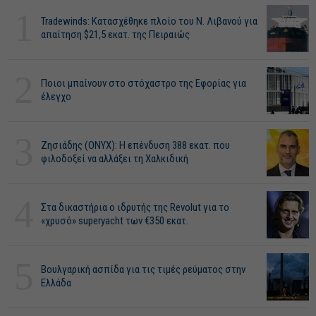
1
Tradewinds: Κατασχέθηκε πλοίο του Ν. Λιβανού για
απαίτηση $21,5 εκατ. της Πειραιώς
2
Ποιοι μπαίνουν στο στόχαστρο της Εφορίας για
έλεγχο
3
Ζησιάδης (ONYX): Η επένδυση 388 εκατ. που
φιλοδοξεί να αλλάξει τη Χαλκιδική
4
Στα δικαστήρια ο ιδρυτής της Revolut για το
«χρυσό» superyacht των €350 εκατ.
5
Βουλγαρική ασπίδα για τις τιμές ρεύματος στην
Ελλάδα