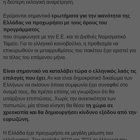
η δεύτερη εκλογική αναμέτρηση.
Εγείρονται σημαντικά
ερωτήματα για την ικανότητα της
Ελλάδας να προχωρήσει με τους όρους του
προγράμματος
που συμφώνησε με την Ε.Ε. και το Διεθνές Νομισματικό
Ταμείο. Για το ελληνικό κοινοβούλιο, η προθεσμία να
επικυρωθούν οι μεταρρυθμίσεις του πακέτου έχει οριστεί για
το τέλος του επόμενου μήνα.
Είναι σημαντικό να καταλάβει τώρα ο ελληνικός λαός τις
επιλογές που έχει
. Αν και είναι δημοκρατικό δικαίωμα των
Ελλήνων να σκίσουν όποια συμφωνία έχει συναφθεί στο
όνομά τους, θα πρέπει επίσης να γνωρίζουν ότι θα
υπάρξουν επιπτώσεις. Χωρίς την ανεκτικότητα των
πιστωτών, μία τέτοια κίνηση θα θέσει
τη χώρα σε
χρεοκοπία και θα δημιουργήσει κίνδυνο εξόδου από την
ευρωζώνη.
Η Ελλάδα έχει προχωρήσει σε μεγάλη μείωση του
ελλείμματος. Την περίοδο 2010 και 2011 το έλλειμμα του