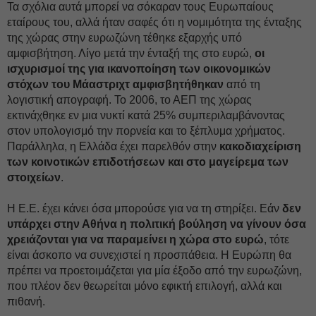
Τα σχόλια αυτά μπορεί να σόκαραν τους Ευρωπαίους
εταίρους του, αλλά ήταν σαφές ότι η νομιμότητα της ένταξης
της χώρας στην ευρωζώνη τέθηκε εξαρχής υπό
αμφισβήτηση. Λίγο μετά την ένταξή της στο ευρώ,
οι
ισχυρισμοί της για ικανοποίηση των οικονομικών
στόχων του Μάαστριχτ αμφισβητήθηκαν
από τη
λογιστική απογραφή. Το 2006, το ΑΕΠ της χώρας
εκτινάχθηκε εν μια νυκτί κατά 25% συμπεριλαμβάνοντας
στον υπολογισμό την πορνεία και το ξέπλυμα χρήματος.
Παράλληλα, η Ελλάδα έχει παρελθόν στην
κακοδιαχείριση
των κοινοτικών επιδοτήσεων και στο μαγείρεμα των
στοιχείων
.
Η Ε.Ε. έχει κάνει όσα μπορούσε για να τη στηρίξει. Εάν
δεν
υπάρχει στην Αθήνα η πολιτική βούληση να γίνουν όσα
χρειάζονται για να παραμείνει η χώρα στο ευρώ
, τότε
είναι άσκοπο να συνεχιστεί η προσπάθεια. Η Ευρώπη θα
πρέπει να προετοιμάζεται για μία έξοδο από την ευρωζώνη,
που πλέον δεν θεωρείται μόνο εφικτή επιλογή, αλλά και
πιθανή.