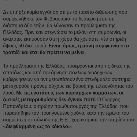
Δε υπήρξε καμία εγγύηση ότι με το πακέτο διάσωσης που
συμφωνήθηκε τον Φεβρουάριο -το δεύτερο μέσα σε
διάστημα δύο ετών- θα λύνονταν τα προβλήματα της
Ελλάδας. Πριν καν στεγνώσει το μελάνι στη συμφωνία, οι
αναλυτές εκτιμούσαν ότι η χώρα θα χρειαστεί νέα στήριξη
ύψους 50 δισ. ευρώ.
Είναι, όμως, η μόνη συμφωνία στο
τραπέζι και έτσι θα πρέπει να μείνει.
Τα προβλήματα της Ελλάδας προέρχονται από τις δικές της
σπατάλες και από την άρνηση πολλών διαδοχικών
κυβερνήσεων να αντιμετωπίσουν ένα στενόμυαλο σύστημα
με ισχυρούς προνομιούχους εις βάρος της πλειονότητας του
λαού.
Με τις ενστάσεις των κυρίαρχων κομμάτων, οι
ζωτικές μεταρρυθμίσεις δεν έγιναν ποτέ
. Ο Γιώργος
Παπανδρέου, ο πρώην πρωθυπουργός της Ελλάδας, που
παραιτήθηκε τον προηγούμενο χρόνο, κατά την πρώτη του
συμμετοχή σε σύνοδο της Ε.Ε., χαρακτήρισε την πατρίδα του
«
διεφθαρμένη ως το κόκαλο
».