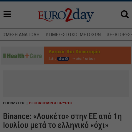
#ΜΕΣΗ ΑΝΑΤΟΛΗ
#ΤΙΜΕΣ-ΣΤΟΧΟΙ ΜΕΤΟΧΩΝ
#ΕΞΑΓΟΡΕΣ
Δείτε
εδώ
την ειδική έκδοση
ΕΠΕΝΔΥΣΕΙΣ
BLOCKCHAIN & CRYPTO
Binance: «Λουκέτο» στην ΕΕ από 1η
Ιουλίου μετά το ελληνικό «όχι»