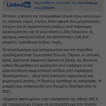
Ακολουθήστε τη σελίδα του
Euro2day.gr
στο
Linkedin
Ωστόσο, η αίτησή της απορρίφθηκε τελικά λόγω ανησυχιών
σε πολλούς τομείς, κυρίως όσον αφορά τους μηχανισμούς
ελέγχου για τη νομιμοποίηση εσόδων από παράνομες
δραστηριότητες και το κατά πόσον ο Ζάο πληρούσε τα
κριτήρια «
καταλληλότητας και αξιοπιστίας
» («
fit and
proper
»), πρόσθεσαν οι ίδιες πηγές.
Το ανταλλακτήριο έχει αντιμετωπίσει και στο παρελθόν
προβλήματα στην Ευρωπαϊκή Ένωση. Πέρυσι, οι γαλλικές
αρχές ξεκίνησαν δικαστική έρευνα εις βάρος της Binance,
καθώς θεωρήθηκε ότι «
ενδέχεται να συνέδραμε σε κατ'
εξακολούθηση νομιμοποίηση εσόδων από παράνομες
δραστηριότητες... ιδίως από διακίνηση ναρκωτικών και
φορολογική απάτη
». Η Binance αρνήθηκε τις κατηγορίες. Η
εταιρεία έχει απαγορευθεί στο Ηνωμένο Βασίλειο από το
2021.
«
Είμαστε αφοσιωμένοι στην εξασφάλιση της άδειας MiCA
και παραμένουμε έτοιμοι να λειτουργήσουμε στο πλαίσιο