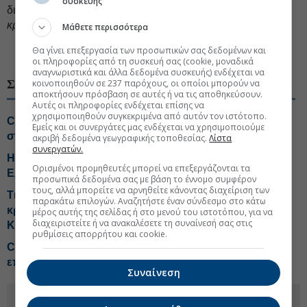
συσκευής
δικτύωσης για να προβάλει τις «
αξιόπιστες υπηρεσίες
κρυπτονομισμάτων και fintech
» της εταιρείας του.
Μάθετε περισσότερα
Θα γίνει επεξεργασία των προσωπικών σας δεδομένων και
#Κρυπτονομίσματα
#Binance
οι πληροφορίες από τη συσκευή σας (cookie, μοναδικά
αναγνωριστικά και άλλα δεδομένα συσκευής) ενδέχεται να
ΣΧΕΤΙΚΑ ΘΕΜΑΤΑ
κοινοποιηθούν σε 237 παρόχους, οι οποίοι μπορούν να
αποκτήσουν πρόσβαση σε αυτές ή να τις αποθηκεύσουν.
Αυτές οι πληροφορίες ενδέχεται επίσης να
χρησιμοποιηθούν συγκεκριμένα από αυτόν τον ιστότοπο.
Crypto: Οι πρώτες άδειες MiCA αλλάζουν το τοπίο
Εμείς και οι συνεργάτες μας ενδέχεται να χρησιμοποιούμε
στην Ελλάδα
ακριβή δεδομένα γεωγραφικής τοποθεσίας.
Λίστα
συνεργατών.
Η νέα εποχή στις αγορές και τι σημαίνει για τους
Ορισμένοι προμηθευτές μπορεί να επεξεργάζονται τα
Ελληνες επενδυτές
προσωπικά δεδομένα σας με βάση το έννομο συμφέρον
τους, αλλά μπορείτε να αρνηθείτε κάνοντας διαχείριση των
Τις δυο πρώτες άδειες για συναλλαγές
παρακάτω επιλογών. Αναζητήστε έναν σύνδεσμο στο κάτω
κρυπτονομισμάτων βάσει MiCA έδωσε η
μέρος αυτής της σελίδας ή στο μενού του ιστοτόπου, για να
διαχειριστείτε ή να ανακαλέσετε τη συναίνεσή σας στις
Κεφαλαιαγορά
ρυθμίσεις απορρήτου και cookie.
Crypto: Οι Αμερικανοί «τζογάρουν» με το πιο
επικίνδυνο προϊόν της αγοράς
Συναίνεση