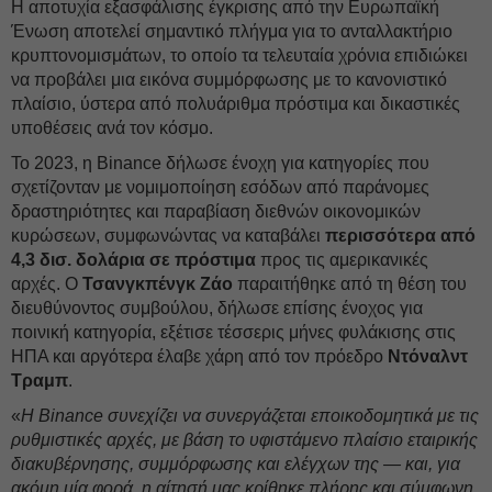
Η αποτυχία εξασφάλισης έγκρισης από την Ευρωπαϊκή
Ένωση αποτελεί σημαντικό πλήγμα για το ανταλλακτήριο
κρυπτονομισμάτων, το οποίο τα τελευταία χρόνια επιδιώκει
να προβάλει μια εικόνα συμμόρφωσης με το κανονιστικό
πλαίσιο, ύστερα από πολυάριθμα πρόστιμα και δικαστικές
υποθέσεις ανά τον κόσμο.
Το 2023, η Binance δήλωσε ένοχη για κατηγορίες που
σχετίζονταν με νομιμοποίηση εσόδων από παράνομες
δραστηριότητες και παραβίαση διεθνών οικονομικών
κυρώσεων, συμφωνώντας να καταβάλει
περισσότερα από
4,3 δισ. δολάρια σε πρόστιμα
προς τις αμερικανικές
αρχές. Ο
Τσανγκπένγκ Ζάο
παραιτήθηκε από τη θέση του
διευθύνοντος συμβούλου, δήλωσε επίσης ένοχος για
ποινική κατηγορία, εξέτισε τέσσερις μήνες φυλάκισης στις
ΗΠΑ και αργότερα έλαβε χάρη από τον πρόεδρο
Ντόναλντ
Τραμπ
.
«
Η Binance συνεχίζει να συνεργάζεται εποικοδομητικά με τις
ρυθμιστικές αρχές, με βάση το υφιστάμενο πλαίσιο εταιρικής
διακυβέρνησης, συμμόρφωσης και ελέγχων της — και, για
ακόμη μία φορά, η αίτησή μας κρίθηκε πλήρης και σύμφωνη