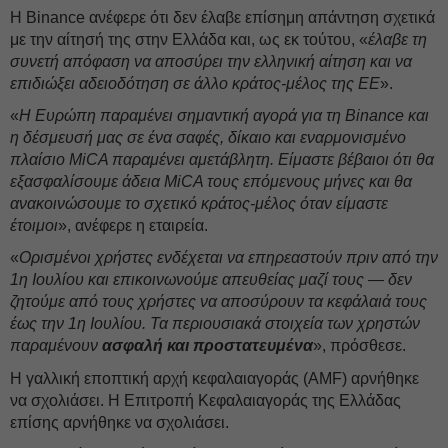
Η Binance ανέφερε ότι δεν έλαβε επίσημη απάντηση σχετικά
με την αίτησή της στην Ελλάδα και, ως εκ τούτου, «
έλαβε τη
συνετή απόφαση να αποσύρει την ελληνική αίτηση και να
επιδιώξει αδειοδότηση σε άλλο κράτος-μέλος της ΕΕ
».
«
Η Ευρώπη παραμένει σημαντική αγορά για τη Binance και
η δέσμευσή μας σε ένα σαφές, δίκαιο και εναρμονισμένο
πλαίσιο MiCA παραμένει αμετάβλητη. Είμαστε βέβαιοι ότι θα
εξασφαλίσουμε άδεια MiCA τους επόμενους μήνες και θα
ανακοινώσουμε το σχετικό κράτος-μέλος όταν είμαστε
έτοιμοι
», ανέφερε η εταιρεία.
«
Ορισμένοι χρήστες ενδέχεται να επηρεαστούν πριν από την
1η Ιουλίου και επικοινωνούμε απευθείας μαζί τους — δεν
ζητούμε από τους χρήστες να αποσύρουν τα κεφάλαιά τους
έως την 1η Ιουλίου. Τα περιουσιακά στοιχεία των χρηστών
παραμένουν
ασφαλή και προστατευμένα
», πρόσθεσε.
Η γαλλική εποπτική αρχή κεφαλαιαγοράς (AMF) αρνήθηκε
να σχολιάσει. Η Επιτροπή Κεφαλαιαγοράς της Ελλάδας
επίσης αρνήθηκε να σχολιάσει.