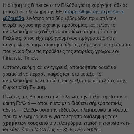
Η αίτηση της Binance στην Ελλάδα για τη χορήγηση άδειας
με ισχύ σε ολόκληρη την ΕΕ
απορρίφθηκε την περασμένη
εβδομάδα
, λιγότερο από δύο εβδομάδες πριν από την
έναρξη ισχύος της σχετικής προθεσμίας, και πλέον το
ανταλλακτήριο σχεδιάζει να υποβάλει αίτηση μέσω της
Γαλλίας
, όπου είχε προηγουμένως πραγματοποιήσει
συνομιλίες για την απόκτηση άδειας, σύμφωνα με πρόσωπα
που γνωρίζουν τις προθέσεις της εταιρείας, γράφουν οι
Financial Times.
Ωστόσο, ακόμη και αν εγκριθεί, οποιαδήποτε άδεια θα
χρειαστεί να περάσει καιρός και, στο μεταξύ, το
ανταλλακτήριο δεν επιτρέπεται να εξυπηρετεί πελάτες στην
Ευρωπαϊκή Ένωση.
Πελάτες της Binance στην Πολωνία, την Ιταλία, την Ισπανία
και τη Γαλλία — όπου η εταιρεία διαθέτει σήμερα τοπικές
άδειες — έλαβαν αυτή την εβδομάδα ηλεκτρονικά μηνύματα
που τους ενημερώνουν για τον τρόπο
ανάληψης των
χρημάτων τους
από την πλατφόρμα, επειδή η εταιρεία «
δεν
θα λάβει άδεια MiCA έως τις 30 Ιουνίου 2026
».