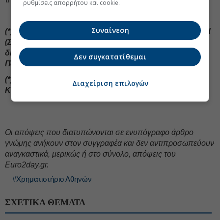
ρυθμίσεις απορρήτου και cookie.
Συναίνεση
(*) Θ. Κρίντας (φωτ. αρ.): Founder & CEO, Koubaras Ltd
(Συμβουλευτική εταιρεία που δίνει έμφαση στις λύσεις
διαδοχής) Εξωτερικός Καθηγητής, Οικονομικό
Δεν συγκατατίθεμαι
Πανεπιστήμιο Αθηνών
(*) Μιχαήλ Αυξέντιου Βλάδος: Junior Business Analyst,
Διαχείριση επιλογών
Koubaras Ltd
Oι απόψεις που διατυπώνονται σε ενυπόγραφο άρθρο
γνώμης ανήκουν στον συγγραφέα και δεν αντιπροσωπεύουν
αναγκαστικά, μερικώς ή στο σύνολο, απόψεις του
Euro2day.gr.
#Χρηματιστήριο Αθηνών
ΣΧΕΤΙΚΑ ΘΕΜΑΤΑ