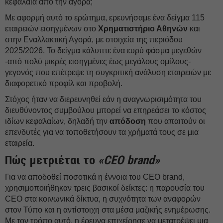
κεφάλαια από την αγορά;
Με αφορμή αυτό το ερώτημα, ερευνήσαμε ένα δείγμα 115
εταιρειών εισηγμένων στο
Χρηματιστήριο Αθηνών
και
στην Εναλλακτική Αγορά, με στοιχεία της περιόδου
2025/2026. Το δείγμα κάλυπτε ένα ευρύ φάσμα μεγεθών
-από πολύ μικρές εισηγμένες έως μεγάλους ομίλους-
γεγονός που επέτρεψε τη συγκριτική ανάλυση εταιρειών με
διαφορετικό προφίλ και προβολή.
Στόχος ήταν να διερευνηθεί εάν η αναγνωρισιμότητα του
διευθύνοντος συμβούλου μπορεί να επηρεάσει το κόστος
ιδίων κεφαλαίων, δηλαδή την
απόδοση
που απαιτούν οι
επενδυτές για να τοποθετήσουν τα χρήματά τους σε μια
εταιρεία.
Πώς μετριέται το
«CEO brand»
Για να αποδοθεί ποσοτικά η έννοια του CEO brand,
χρησιμοποιήθηκαν τρεις βασικοί δείκτες: η παρουσία του
CEO στα κοινωνικά δίκτυα, η συχνότητα των αναφορών
στον Τύπο και η αντίστοιχη στα μέσα μαζικής ενημέρωσης.
Με τον τρόπο αυτό, η έρευνα επιχείρησε να μετατρέψει μια