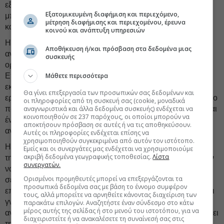
εξαγωγή συμπερασμάτων για το αν το φύλο της ηγεσίας
Εξατομικευμένη διαφήμιση και περιεχόμενο,
μπορεί να διαφοροποιεί τη σχέση ανάμεσα στο CEO brand
μέτρηση διαφήμισης και περιεχομένου, έρευνα
και στο κόστος κεφαλαίου.
κοινού και ανάπτυξη υπηρεσιών
Η διεθνής βιβλιογραφία δείχνει ότι η αγορά μπορεί να
Αποθήκευση ή/και πρόσβαση στα δεδομένα μιας
αντιλαμβάνεται διαφορετικά τη δημοσιότητα και την
συσκευής
ορατότητα όταν αυτές συνδέονται με γυναίκες CEOs.
Μάθετε περισσότερα
Επομένως, αν στο μέλλον αυξηθεί η γυναικεία
εκπροσώπηση στην κορυφή των εισηγμένων εταιρειών, το
Θα γίνει επεξεργασία των προσωπικών σας δεδομένων και
ερώτημα του CEO brand θα αξίζει να επανεξεταστεί όχι μόνο
οι πληροφορίες από τη συσκευή σας (cookie, μοναδικά
αναγνωριστικά και άλλα δεδομένα συσκευής) ενδέχεται να
ποσοτικά, αλλά και ποιοτικά: όχι απλώς πόσο γνωστός είναι
κοινοποιηθούν σε 237 παρόχους, οι οποίοι μπορούν να
ένας CEO, αλλά πώς η αγορά ερμηνεύει αυτή την
αποκτήσουν πρόσβαση σε αυτές ή να τις αποθηκεύσουν.
αναγνωρισιμότητα.
Αυτές οι πληροφορίες ενδέχεται επίσης να
χρησιμοποιηθούν συγκεκριμένα από αυτόν τον ιστότοπο.
Η εικόνα, λοιπόν, έχει σημασία, αλλά δεν αρκεί από μόνη
Εμείς και οι συνεργάτες μας ενδέχεται να χρησιμοποιούμε
ακριβή δεδομένα γεωγραφικής τοποθεσίας.
Λίστα
της. Το πραγματικό ζητούμενο είναι αν οι εταιρείες μπορούν
συνεργατών.
να μετατρέψουν το CEO branding από εργαλείο προβολής
Ορισμένοι προμηθευτές μπορεί να επεξεργάζονται τα
σε
εργαλείο εμπιστοσύνης
. Εκεί ίσως βρίσκεται και το
προσωπικά δεδομένα σας με βάση το έννομο συμφέρον
επόμενο στάδιο της συζήτησης: όχι μόνο αν ένας CEO είναι
τους, αλλά μπορείτε να αρνηθείτε κάνοντας διαχείριση των
γνωστός, αλλά αν η αγορά μπορεί να πειστεί ότι αυτή η
παρακάτω επιλογών. Αναζητήστε έναν σύνδεσμο στο κάτω
μέρος αυτής της σελίδας ή στο μενού του ιστοτόπου, για να
αναγνωρισιμότητα μειώνει πράγματι τον κίνδυνο και ενισχύει
διαχειριστείτε ή να ανακαλέσετε τη συναίνεσή σας στις
την αξία της εταιρείας.