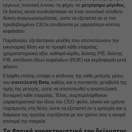
εγγενώς ποιοτική έννοια -τη φήμη- σε
μετρήσιμο μέγεθος
.
Οι δείκτες αυτοί συνδυάστηκαν σε έναν συνολικό σύνθετο
δείκτη αναγνωρισιμότητας, ώστε να εξεταστεί αν οι πιο
προβεβλημένοι CEOs συνδέονται με χαμηλότερο κόστος
κεφαλαίου.
Παράλληλα, εξετάστηκαν μεγέθη που αποτυπώνουν την
οικονομική θέση και το προφίλ κάθε εταιρείας:
χρηματιστηριακή αξία, καθαρά κέρδη, δείκτης P/E, δείκτης
P/B, απόδοση ιδίων κεφαλαίων (ROE) και κερδοφορία μετά
φόρων.
Ελήφθη επίσης υπόψη ο κίνδυνος της κάθε μετοχής μέσω
του
συντελεστή Beta
, καθώς και η πενταετής μεταβολή της
τιμής της μετοχής, ώστε να αποτυπωθεί η αναπτυξιακή
δυναμική κάθε εταιρείας. Τέλος, συμπεριλήφθηκαν
χαρακτηριστικά του ίδιου του CEO -φύλο, ηλικία και χρόνια
παραμονής στη θέση- ώστε να εξεταστεί αν η εμπειρία και η
διάρκεια της ηγεσίας σχετίζονται με τον τρόπο που η αγορά
αποτιμά την εταιρεία.
Τα βασικά χαρακτηριστικά του δείγματος