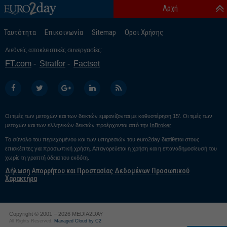
Αρχή
Ταυτότητα
Επικοινωνία
Sitemap
Οροι Χρήσης
Διεθνείς αποκλειστικές συνεργασίες:
FT.com
Stratfor
Factset
Οι τιμές των μετοχών και των δεικτών εμφανίζονται με καθυστέρηση 15’. Οι τιμές των
μετοχών και των ελληνικών δεικτών προέρχονται από την
InBroker
Το σύνολο του περιεχομένου και των υπηρεσιών του euro2day διατίθεται στους
επισκέπτες για προσωπική χρήση. Απαγορεύεται η χρήση και η επαναδημοσίευσή του
χωρίς τη γραπτή άδεια του εκδότη.
Δήλωση Απορρήτου και Προστασίας Δεδομένων Προσωπικού
Χαρακτήρα
Copyright © 2001 – 2026 MEDIA2DAY
All Rights Reserved.
Managed Cloud by C2