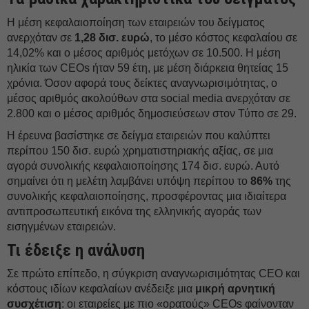
Η μέση κεφαλαιοποίηση των εταιρειών του δείγματος
ανερχόταν σε
1,28 δισ. ευρώ
, το μέσο κόστος κεφαλαίου σε
14,02% και ο μέσος αριθμός μετόχων σε 10.500. Η μέση
ηλικία των CEOs ήταν 59 έτη, με μέση διάρκεια θητείας 15
χρόνια. Όσον αφορά τους δείκτες αναγνωρισιμότητας, ο
μέσος αριθμός ακολούθων στα social media ανερχόταν σε
2.800 και ο μέσος αριθμός δημοσιεύσεων στον Τύπο σε 29.
Η έρευνα βασίστηκε σε δείγμα εταιρειών που καλύπτει
περίπου 150 δισ. ευρώ χρηματιστηριακής αξίας, σε μια
αγορά συνολικής κεφαλαιοποίησης 174 δισ. ευρώ. Αυτό
σημαίνει ότι η μελέτη λαμβάνει υπόψη περίπου το
86%
της
συνολικής κεφαλαιοποίησης, προσφέροντας μια ιδιαίτερα
αντιπροσωπευτική εικόνα της ελληνικής αγοράς των
εισηγμένων εταιρειών.
Τι έδειξε η ανάλυση
Σε πρώτο επίπεδο, η σύγκριση αναγνωρισιμότητας CEO και
κόστους ιδίων κεφαλαίων ανέδειξε μια
μικρή αρνητική
συσχέτιση
: οι εταιρείες με πιο «ορατούς» CEOs φαίνονταν