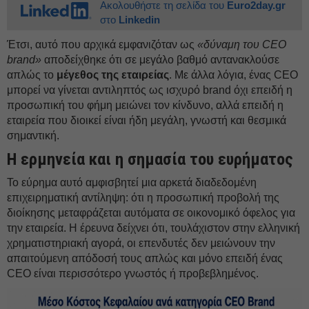
Ακολουθήστε τη σελίδα του
Euro2day.gr
στο
Linkedin
Έτσι, αυτό που αρχικά εμφανιζόταν ως
«δύναμη του CEO
brand»
αποδείχθηκε ότι σε μεγάλο βαθμό αντανακλούσε
απλώς το
μέγεθος της εταιρείας
. Με άλλα λόγια, ένας CEO
μπορεί να γίνεται αντιληπτός ως ισχυρό brand όχι επειδή η
προσωπική του φήμη μειώνει τον κίνδυνο, αλλά επειδή η
εταιρεία που διοικεί είναι ήδη μεγάλη, γνωστή και θεσμικά
σημαντική.
Η ερμηνεία και η σημασία του ευρήματος
Το εύρημα αυτό αμφισβητεί μια αρκετά διαδεδομένη
επιχειρηματική αντίληψη: ότι η προσωπική προβολή της
διοίκησης μεταφράζεται αυτόματα σε οικονομικό όφελος για
την εταιρεία. Η έρευνα δείχνει ότι, τουλάχιστον στην ελληνική
χρηματιστηριακή αγορά, οι επενδυτές δεν μειώνουν την
απαιτούμενη απόδοσή τους απλώς και μόνο επειδή ένας
CEO είναι περισσότερο γνωστός ή προβεβλημένος.