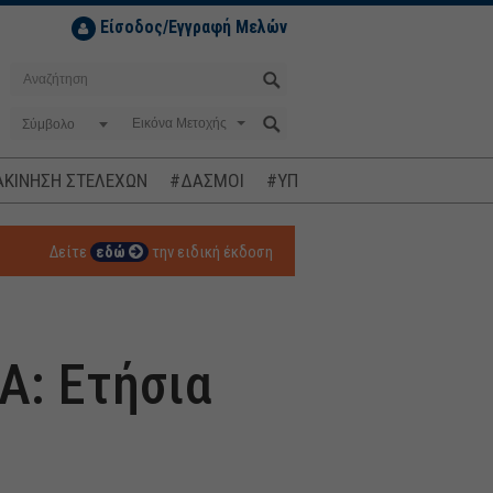
Είσοδος/Εγγραφή Μελών
Σύμβολο
ΚΙΝΗΣΗ ΣΤΕΛΕΧΩΝ
#ΔΑΣΜΟΙ
#ΥΠΟΚΛΟΠΕΣ
#ΠΛΗΘΩΡΙΣΜ
Δείτε
εδώ
την ειδική έκδοση
Α: Ετήσια