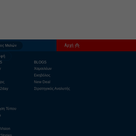
Αρχή
δος Μελών
αφή
S
BLOGS
y
Χαμαιλέων
Εκηβόλος
εις
New Deal
 2day
Στρατηγικός Αναλυτής
ηση Τύπου
ο
 Vision
Stories