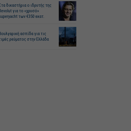
Στα δικαστήρια ο ιδρυτής της
Revolut για το «χρυσό»
superyacht των €350 εκατ.
Βουλγαρική ασπίδα για τις
τιμές ρεύματος στην Ελλάδα