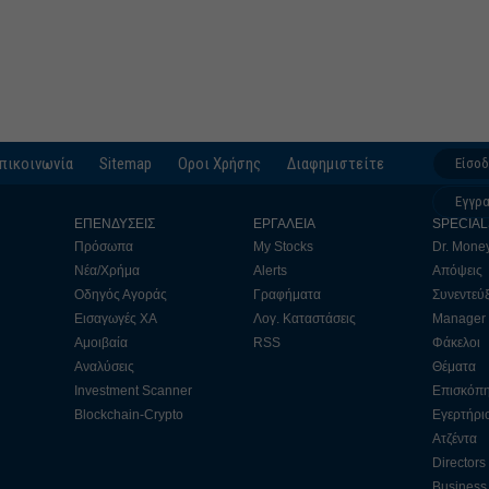
πικοινωνία
Sitemap
Οροι Χρήσης
Διαφημιστείτε
Είσο
Εγγρ
ΕΠΕΝΔΥΣΕΙΣ
ΕΡΓΑΛΕΙΑ
SPECIAL
Πρόσωπα
My Stocks
Dr. Mone
Νέα/Χρήμα
Alerts
Απόψεις
Οδηγός Αγοράς
Γραφήματα
Συνεντεύξ
Εισαγωγές ΧΑ
Λογ. Καταστάσεις
Manager
Αμοιβαία
RSS
Φάκελοι
Αναλύσεις
Θέματα
Investment Scanner
Επισκόπ
Blockchain-Crypto
Εγερτήρι
Ατζέντα
Directors
Business 