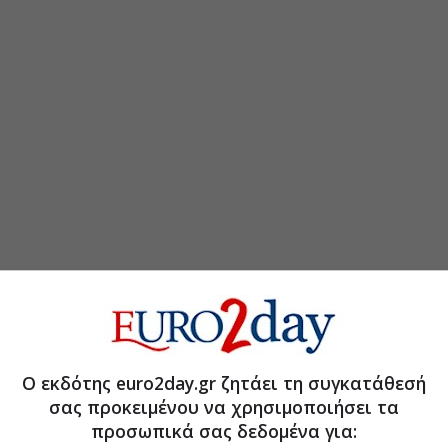
τη Μετοχή
Περισσότερα για
BS, υψηλό περιθώριο ανόδου
(10:37 04/08/2026)
Ο εκδότης euro2day.gr ζητάει τη συγκατάθεσή
σας προκειμένου να χρησιμοποιήσει τα
Οδό και Εγνατία το α’ εξάμηνο
(09:13 27/07/2026)
προσωπικά σας δεδομένα για: