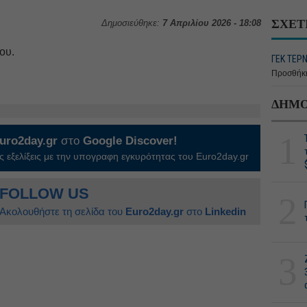
ΣΧΕΤ
Δημοσιεύθηκε:
7 Απριλίου 2026 - 18:08
ου.
ΓΕΚ ΤΕΡΝ
Προσθήκη
ΔΗΜΟ
1
uro2day.gr
στο
Google Discover!
 εξελίξεις με την υπογραφη εγκυρότητας του Euro2day.gr
FOLLOW US
2
Ακολουθήστε τη σελίδα του
Euro2day.gr
στο
Linkedin
3