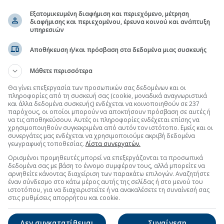
ράκαμψη» της Αττικής
(07:30 27/07/2026)
Εξατομικευμένη διαφήμιση και περιεχόμενο, μέτρηση
διαφήμισης και περιεχομένου, έρευνα κοινού και ανάπτυξη
υπηρεσιών
τη Μετοχή
Περισσότερα για
ΙΝΩΣΕΙΣ
Αποθήκευση ή/και πρόσβαση στα δεδομένα μιας συσκευής
ΜΙΖΟΜΕΝΗΣ ΠΛΗΡΟΦΟΡΙΑΣ - ΓΝΩΣΤΟΠΟΙΗΣΗ
Μάθετε περισσότερα
(19:05 06/08/2026)
Θα γίνει επεξεργασία των προσωπικών σας δεδομένων και οι
πληροφορίες από τη συσκευή σας (cookie, μοναδικά αναγνωριστικά
ΜΙΖΟΜΕΝΗΣ ΠΛΗΡΟΦΟΡΙΑΣ - ΓΝΩΣΤΟΠΟΙΗΣΗ
και άλλα δεδομένα συσκευής) ενδέχεται να κοινοποιηθούν σε 237
(19:05 06/08/2026)
παρόχους, οι οποίοι μπορούν να αποκτήσουν πρόσβαση σε αυτές ή
να τις αποθηκεύσουν. Αυτές οι πληροφορίες ενδέχεται επίσης να
χρησιμοποιηθούν συγκεκριμένα από αυτόν τον ιστότοπο. Εμείς και οι
ης πληροφορίας αναφορικά με το ύψος του μετοχικού
συνεργάτες μας ενδέχεται να χρησιμοποιούμε ακριβή δεδομένα
κό αριθμό των μετοχών και δικαιωμάτων ψήφου, σύμφωνα με
γεωγραφικής τοποθεσίας.
Λίστα συνεργατών.
07
(10:13 28/07/2026)
Ορισμένοι προμηθευτές μπορεί να επεξεργάζονται τα προσωπικά
δεδομένα σας με βάση το έννομο συμφέρον τους, αλλά μπορείτε να
αρνηθείτε κάνοντας διαχείριση των παρακάτω επιλογών. Αναζητήστε
έναν σύνδεσμο στο κάτω μέρος αυτής της σελίδας ή στο μενού του
ιστοτόπου, για να διαχειριστείτε ή να ανακαλέσετε τη συναίνεσή σας
στις ρυθμίσεις απορρήτου και cookie.
Δεν συγκατατίθεμαι
Συναίνεση