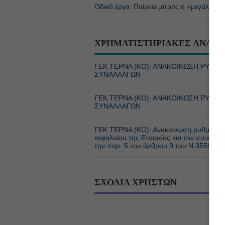
Οδικά έργα: Παίρνει μπρος η «μεγάλη πα
ΧΡΗΜΑΤΙΣΤΗΡΙΑΚΕΣ ΑΝΑΚΟ
ΓΕΚ ΤΕΡΝΑ (ΚΟ): ΑΝΑΚΟΙΝΩΣΗ ΡΥΘ
ΣΥΝΑΛΛΑΓΩΝ
ΓΕΚ ΤΕΡΝΑ (ΚΟ): ΑΝΑΚΟΙΝΩΣΗ ΡΥΘ
ΣΥΝΑΛΛΑΓΩΝ
ΓΕΚ ΤΕΡΝΑ (ΚΟ): Ανακοίνωση ρυθμιζόμεν
κεφαλαίου της Εταιρείας και τον συνολι
την παρ. 5 του άρθρου 9 του Ν.3556/20
ΣΧΟΛΙΑ ΧΡΗΣΤΩΝ