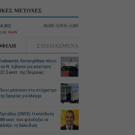
ΙΚΕΣ ΜΕΤΟΧΕΣ
Α (ΚΟ)
45,320
-2,79 %
-1,300
 σε:
Alerts
ΦΙΛΗ
ΣΧΟΛΙΑΣΜΕΝΑ
Tradewinds: Κατασχέθηκε πλοίο
του Ν. Λιβανού για απαίτηση
$21,5 εκατ. της Πειραιώς
Ποιοι μπαίνουν στο στόχαστρο
της Εφορίας για έλεγχο
Ζησιάδης (ONYX): Η επένδυση
388 εκατ. που φιλοδοξεί να
αλλάξει τη Χαλκιδική