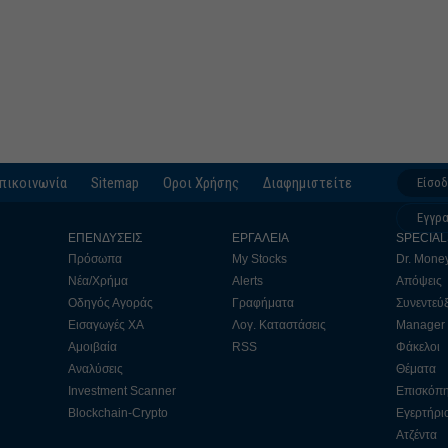
πικοινωνία
Sitemap
Οροι Χρήσης
Διαφημιστείτε
Είσο
Εγγρ
ΕΠΕΝΔΥΣΕΙΣ
ΕΡΓΑΛΕΙΑ
SPECIAL
Πρόσωπα
My Stocks
Dr. Mone
Νέα/Χρήμα
Alerts
Απόψεις
Οδηγός Αγοράς
Γραφήματα
Συνεντεύξ
Εισαγωγές ΧΑ
Λογ. Καταστάσεις
Manager
Αμοιβαία
RSS
Φάκελοι
Αναλύσεις
Θέματα
Investment Scanner
Επισκόπ
Blockchain-Crypto
Εγερτήρι
Ατζέντα