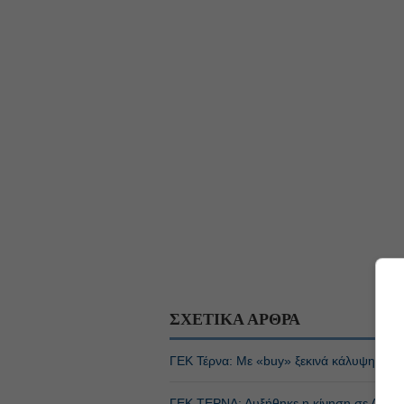
ΣΧΕΤΙΚΑ ΑΡΘΡΑ
ΓΕΚ Τέρνα: Με «buy» ξεκινά κάλυψη η U
ΓΕΚ ΤΕΡΝΑ: Αυξήθηκε η κίνηση σε Αττική 