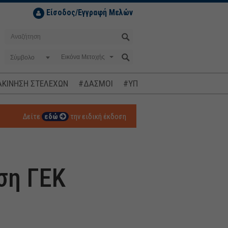
Είσοδος/Εγγραφή Μελών
Σύμβολο
ΚΙΝΗΣΗ ΣΤΕΛΕΧΩΝ
#ΔΑΣΜΟΙ
#ΥΠΟΚΛΟΠΕΣ
#ΠΛΗΘΩΡΙΣΜ
Δείτε
εδώ
την ειδική έκδοση
ση ΓΕΚ