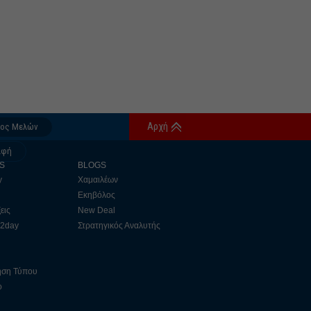
Αρχή
δος Μελών
αφή
S
BLOGS
y
Χαμαιλέων
Εκηβόλος
εις
New Deal
 2day
Στρατηγικός Αναλυτής
ηση Τύπου
ο