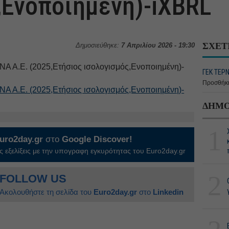
,Ενοποιημένη)-iXBRL
ΣΧΕΤ
Δημοσιεύθηκε:
7 Απριλίου 2026 - 19:30
Α Α.Ε. (2025,Ετήσιος ισολογισμός,Ενοποιημένη)-
ΓΕΚ ΤΕΡΝ
Προσθήκη
Α Α.Ε. (2025,Ετήσιος ισολογισμός,Ενοποιημένη)-
ΔΗΜΟ
1
uro2day.gr
στο
Google Discover!
 εξελίξεις με την υπογραφη εγκυρότητας του Euro2day.gr
2
FOLLOW US
Ακολουθήστε τη σελίδα του
Euro2day.gr
στο
Linkedin