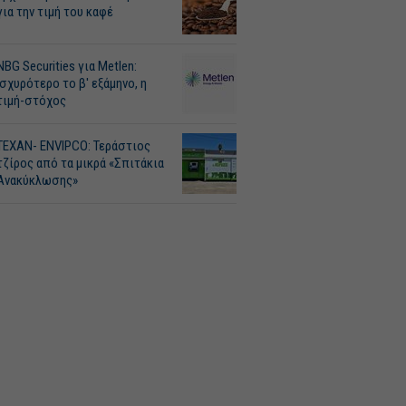
για την τιμή του καφέ
NBG Securities για Metlen:
Ισχυρότερο το β' εξάμηνο, η
τιμή-στόχος
ΤΕΧΑΝ- ENVIPCO: Τεράστιος
τζίρος από τα μικρά «Σπιτάκια
Ανακύκλωσης»