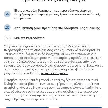
Εξατομικευμένη διαφήμιση και περιεχόμενο, μέτρηση
ράκαμψη» της Αττικής
(07:30 27/07/2026)
διαφήμισης και περιεχομένου, έρευνα κοινού και ανάπτυξη
υπηρεσιών
τη Μετοχή
Περισσότερα για
Αποθήκευση ή/και πρόσβαση στα δεδομένα μιας συσκευής
ΙΝΩΣΕΙΣ
Μάθετε περισσότερα
ΜΙΖΟΜΕΝΗΣ ΠΛΗΡΟΦΟΡΙΑΣ - ΓΝΩΣΤΟΠΟΙΗΣΗ
(19:05 06/08/2026)
Θα γίνει επεξεργασία των προσωπικών σας δεδομένων και οι
πληροφορίες από τη συσκευή σας (cookie, μοναδικά αναγνωριστικά
και άλλα δεδομένα συσκευής) ενδέχεται να κοινοποιηθούν σε 237
ΜΙΖΟΜΕΝΗΣ ΠΛΗΡΟΦΟΡΙΑΣ - ΓΝΩΣΤΟΠΟΙΗΣΗ
παρόχους, οι οποίοι μπορούν να αποκτήσουν πρόσβαση σε αυτές ή
(19:05 06/08/2026)
να τις αποθηκεύσουν. Αυτές οι πληροφορίες ενδέχεται επίσης να
χρησιμοποιηθούν συγκεκριμένα από αυτόν τον ιστότοπο. Εμείς και οι
συνεργάτες μας ενδέχεται να χρησιμοποιούμε ακριβή δεδομένα
ης πληροφορίας αναφορικά με το ύψος του μετοχικού
γεωγραφικής τοποθεσίας.
Λίστα συνεργατών.
κό αριθμό των μετοχών και δικαιωμάτων ψήφου, σύμφωνα με
07
(10:13 28/07/2026)
Ορισμένοι προμηθευτές μπορεί να επεξεργάζονται τα προσωπικά
δεδομένα σας με βάση το έννομο συμφέρον τους, αλλά μπορείτε να
αρνηθείτε κάνοντας διαχείριση των παρακάτω επιλογών. Αναζητήστε
έναν σύνδεσμο στο κάτω μέρος αυτής της σελίδας ή στο μενού του
ιστοτόπου, για να διαχειριστείτε ή να ανακαλέσετε τη συναίνεσή σας
στις ρυθμίσεις απορρήτου και cookie.