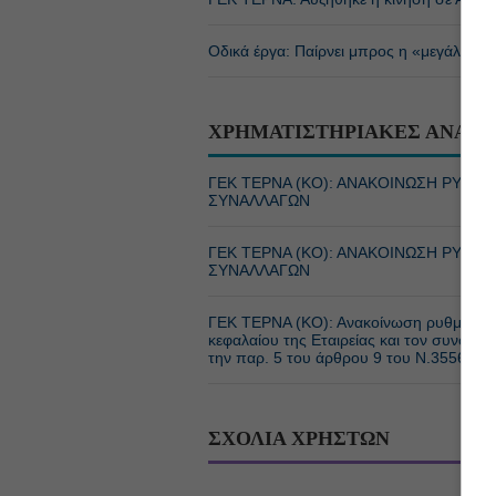
Οδικά έργα: Παίρνει μπρος η «μεγάλη πα
ΧΡΗΜΑΤΙΣΤΗΡΙΑΚΕΣ ΑΝΑΚΟ
ΓΕΚ ΤΕΡΝΑ (ΚΟ): ΑΝΑΚΟΙΝΩΣΗ ΡΥΘ
ΣΥΝΑΛΛΑΓΩΝ
ΓΕΚ ΤΕΡΝΑ (ΚΟ): ΑΝΑΚΟΙΝΩΣΗ ΡΥΘ
ΣΥΝΑΛΛΑΓΩΝ
ΓΕΚ ΤΕΡΝΑ (ΚΟ): Ανακοίνωση ρυθμιζόμεν
κεφαλαίου της Εταιρείας και τον συνολι
την παρ. 5 του άρθρου 9 του Ν.3556/20
ΣΧΟΛΙΑ ΧΡΗΣΤΩΝ