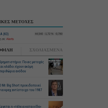
ΙΚΕΣ ΜΕΤΟΧΕΣ
Α (ΚΟ)
44,540
-1,72 %
-0,780
 σε:
Alerts
ΦΙΛΗ
ΣΧΟΛΙΑΣΜΕΝΑ
Χρηματιστήριο: Ποιες μετοχές
και κλάδοι έχουν ακόμη
περιθώρια ανόδου
O Mr. Big Short προειδοποιεί
για κραχ αντίστοιχο του 1987
Ερχεται η «τέλεια καταιγίδα»