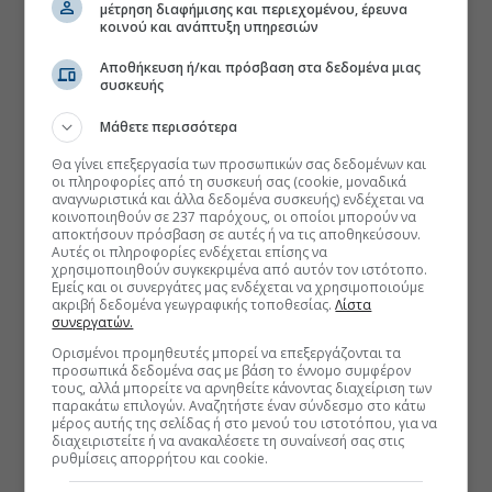
μέτρηση διαφήμισης και περιεχομένου, έρευνα
κοινού και ανάπτυξη υπηρεσιών
Αποθήκευση ή/και πρόσβαση στα δεδομένα μιας
συσκευής
Μάθετε περισσότερα
Θα γίνει επεξεργασία των προσωπικών σας δεδομένων και
οι πληροφορίες από τη συσκευή σας (cookie, μοναδικά
αναγνωριστικά και άλλα δεδομένα συσκευής) ενδέχεται να
κοινοποιηθούν σε 237 παρόχους, οι οποίοι μπορούν να
αποκτήσουν πρόσβαση σε αυτές ή να τις αποθηκεύσουν.
Αυτές οι πληροφορίες ενδέχεται επίσης να
χρησιμοποιηθούν συγκεκριμένα από αυτόν τον ιστότοπο.
Εμείς και οι συνεργάτες μας ενδέχεται να χρησιμοποιούμε
ακριβή δεδομένα γεωγραφικής τοποθεσίας.
Λίστα
συνεργατών.
Ορισμένοι προμηθευτές μπορεί να επεξεργάζονται τα
προσωπικά δεδομένα σας με βάση το έννομο συμφέρον
τους, αλλά μπορείτε να αρνηθείτε κάνοντας διαχείριση των
παρακάτω επιλογών. Αναζητήστε έναν σύνδεσμο στο κάτω
μέρος αυτής της σελίδας ή στο μενού του ιστοτόπου, για να
διαχειριστείτε ή να ανακαλέσετε τη συναίνεσή σας στις
ρυθμίσεις απορρήτου και cookie.