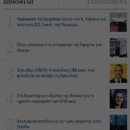
ΔΗΜΟΦΙΛΗ
ΣΧΟΛΙΑΣΜΕΝΑ
1
Tradewinds: Κατασχέθηκε πλοίο του Ν. Λιβανού για
απαίτηση $21,5 εκατ. της Πειραιώς
2
Ποιοι μπαίνουν στο στόχαστρο της Εφορίας για
έλεγχο
3
Ζησιάδης (ONYX): Η επένδυση 388 εκατ. που
φιλοδοξεί να αλλάξει τη Χαλκιδική
4
Στα δικαστήρια ο ιδρυτής της Revolut για το
«χρυσό» superyacht των €350 εκατ.
5
Βουλγαρική ασπίδα για τις τιμές ρεύματος στην
Ελλάδα