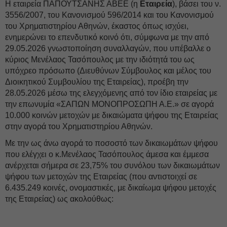
Η εταιρεία ΠΑΠΟΥΤΣΑΝΗΣ ΑΒΕΕ (η
Εταιρεία
), βάσει του ν.
3556/2007, του Κανονισμού 596/2014 και του Κανονισμού
του Χρηματιστηρίου Αθηνών, έκαστος όπως ισχύει,
ενημερώνει το επενδυτικό κοινό ότι, σύμφωνα με την από
29.05.2026 γνωστοποίηση συναλλαγών, που υπέβαλλε ο
κύριος Μενέλαος Τασόπουλος με την ιδιότητά του ως
υπόχρεο πρόσωπο (Διευθύνων Σύμβουλος και μέλος του
Διοικητικού Συμβουλίου της Εταιρείας), προέβη την
28.05.2026 μέσω της ελεγχόμενης από τον ίδιο εταιρείας με
την επωνυμία «ΣΑΠΩΝ ΜΟΝΟΠΡΟΣΩΠΗ Α.Ε.» σε αγορά
10.000 κοινών μετοχών με δικαιώματα ψήφου της Εταιρείας
στην αγορά του Χρηματιστηρίου Αθηνών.
Με την ως άνω αγορά το ποσοστό των δικαιωμάτων ψήφου
που ελέγχει ο κ.Μενέλαος Τασόπουλος άμεσα και έμμεσα
ανέρχεται σήμερα σε 23,75% του συνόλου των δικαιωμάτων
ψήφου των μετοχών της Εταιρείας (που αντιστοιχεί σε
6.435.249 κοινές, ονομαστικές, με δικαίωμα ψήφου μετοχές
της Εταιρείας) ως ακολούθως: