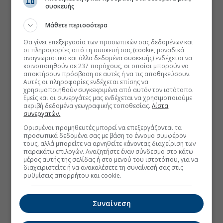
συσκευής
Μάθετε περισσότερα
Θα γίνει επεξεργασία των προσωπικών σας δεδομένων και
οι πληροφορίες από τη συσκευή σας (cookie, μοναδικά
αναγνωριστικά και άλλα δεδομένα συσκευής) ενδέχεται να
κοινοποιηθούν σε 237 παρόχους, οι οποίοι μπορούν να
αποκτήσουν πρόσβαση σε αυτές ή να τις αποθηκεύσουν.
Αυτές οι πληροφορίες ενδέχεται επίσης να
χρησιμοποιηθούν συγκεκριμένα από αυτόν τον ιστότοπο.
Εμείς και οι συνεργάτες μας ενδέχεται να χρησιμοποιούμε
ακριβή δεδομένα γεωγραφικής τοποθεσίας.
Λίστα
συνεργατών.
Ορισμένοι προμηθευτές μπορεί να επεξεργάζονται τα
προσωπικά δεδομένα σας με βάση το έννομο συμφέρον
τους, αλλά μπορείτε να αρνηθείτε κάνοντας διαχείριση των
παρακάτω επιλογών. Αναζητήστε έναν σύνδεσμο στο κάτω
μέρος αυτής της σελίδας ή στο μενού του ιστοτόπου, για να
διαχειριστείτε ή να ανακαλέσετε τη συναίνεσή σας στις
ρυθμίσεις απορρήτου και cookie.
Συναίνεση