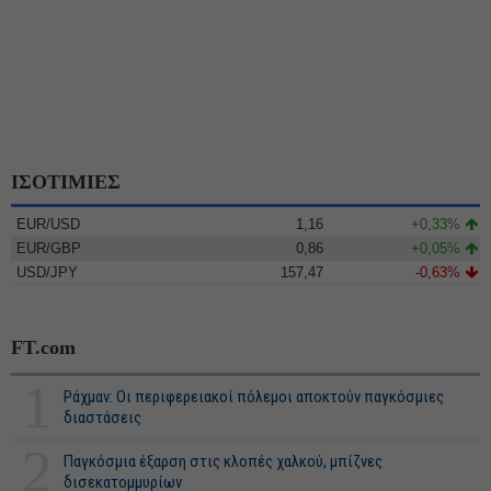
ΙΣΟΤΙΜΙΕΣ
EUR/USD
1,16
+0,33%
EUR/GBP
0,86
+0,05%
USD/JPY
157,47
-0,63%
FT.com
1
Ράχμαν: Οι περιφερειακοί πόλεμοι αποκτούν παγκόσμιες
διαστάσεις
2
Παγκόσμια έξαρση στις κλοπές χαλκού, μπίζνες
δισεκατομμυρίων