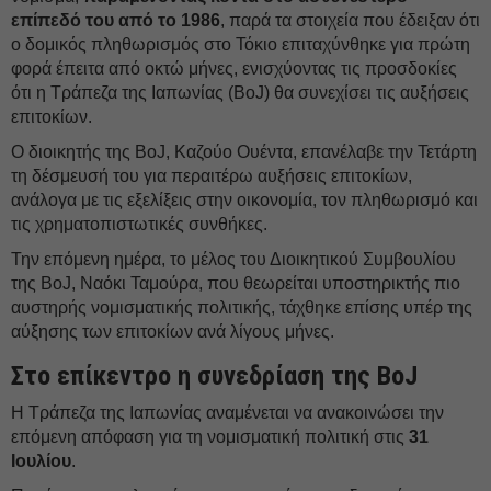
επίπεδό του από το 1986
, παρά τα στοιχεία που έδειξαν ότι
ο δομικός πληθωρισμός στο Τόκιο επιταχύνθηκε για πρώτη
φορά έπειτα από οκτώ μήνες, ενισχύοντας τις προσδοκίες
ότι η Τράπεζα της Ιαπωνίας (BoJ) θα συνεχίσει τις αυξήσεις
επιτοκίων.
Ο διοικητής της BoJ, Καζούο Ουέντα, επανέλαβε την Τετάρτη
τη δέσμευσή του για περαιτέρω αυξήσεις επιτοκίων,
ανάλογα με τις εξελίξεις στην οικονομία, τον πληθωρισμό και
τις χρηματοπιστωτικές συνθήκες.
Την επόμενη ημέρα, το μέλος του Διοικητικού Συμβουλίου
της BoJ, Ναόκι Ταμούρα, που θεωρείται υποστηρικτής πιο
αυστηρής νομισματικής πολιτικής, τάχθηκε επίσης υπέρ της
αύξησης των επιτοκίων ανά λίγους μήνες.
Στο επίκεντρο η συνεδρίαση της BoJ
Η Τράπεζα της Ιαπωνίας αναμένεται να ανακοινώσει την
επόμενη απόφαση για τη νομισματική πολιτική στις
31
Ιουλίου
.