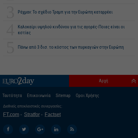
3
Ράχμαν: Το σχέδιο Τραμπ για την Ευρώπη καταρρέει
4
Καλοκαίρι υψηλού κινδύνου για τις αγορές-Ποιες είναι οι
εστίες
5
Πάνω από 3 δισ. το κόστος των πυρκαγιών στην Ευρώπη
Αρχή
Ταυτότητα
Επικοινωνία
Sitemap
Οροι Χρήσης
Διεθνείς αποκλειστικές συνεργασίες:
FT.com
Stratfor
Factset