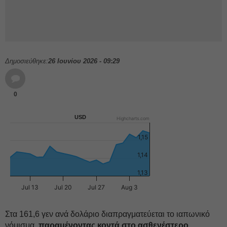
Δημοσιεύθηκε:
26 Ιουνίου 2026 - 09:29
0
USD
Highcharts.com
1,15
1,14
1,13
Jul 13
Jul 20
Jul 27
Aug 3
Στα 161,6 γεν ανά δολάριο διαπραγματεύεται το ιαπωνικό
νόμισμα,
παραμένοντας κοντά στο ασθενέστερο