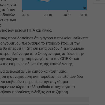
μενα κοντά
70
ς από τον
οσδοκιών
Jul 8
Jul 10
Jul 16
Jul 20
ά και των
ς
ντάσεων μεταξύ ΗΠΑ και Κίνας.
ιας προειδοποίησε ότι η αγορά πετρελαίου ενδέχεται
ροηγουμένου πλεόνασμα το επόμενο έτος, με την
ι θα υπερβεί τη ζήτηση κατά σχεδόν 4 εκατομμύρια
αλύτερο πλεόνασμα από Ο οργανισμός απέδωσε την
την αύξηση της παραγωγής από τον ΟΠΕΚ+ και
 της επίμονης αδυναμίας της κατανάλωσης.
Κίνα αντάλλαξαν νέα εμπορικά χτυπήματα,
 ότι η συνεχιζόμενη αντιπαράθεση μεταξύ των δύο
να επιβαρύνει περαιτέρω την παγκόσμια
αμένουν τώρα τα εβδομαδιαία στοιχεία για τα
άβουν πρόσθετες ενδείξεις για τη ζήτηση.