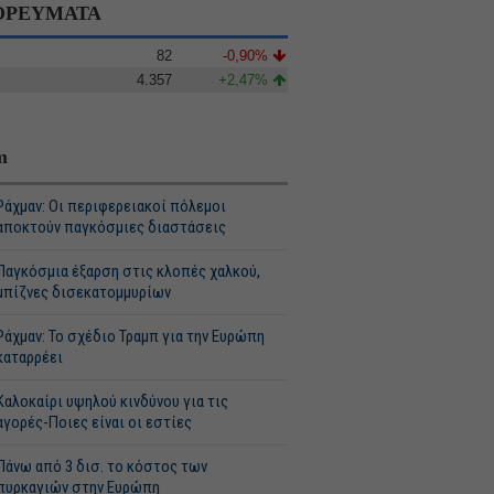
ΡΕΥΜΑΤΑ
82
-0,90%
4.357
+2,47%
m
Ράχμαν: Οι περιφερειακοί πόλεμοι
αποκτούν παγκόσμιες διαστάσεις
Παγκόσμια έξαρση στις κλοπές χαλκού,
μπίζνες δισεκατομμυρίων
Ράχμαν: Το σχέδιο Τραμπ για την Ευρώπη
καταρρέει
Καλοκαίρι υψηλού κινδύνου για τις
αγορές-Ποιες είναι οι εστίες
Πάνω από 3 δισ. το κόστος των
πυρκαγιών στην Ευρώπη