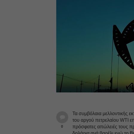
Τα συμβόλαια μελλοντικής 
του αργού πετρελαίου WTI επ
πρόσφατες απώλειές τους πρ
0
δολάρια ανά βαρέλι ενώ το B