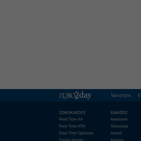
Ταυτότητα
Ε
ΣΟΦΟΚΛΕΟΥΣ
ΕΙΔΗΣΕΙΣ
Real Time ΧΑ
Newswire
Real Time ΧΠΑ
Οικονομία
Real Time Ομόλογα
Αγορά
Σχόλιο Αγοράς
Κόσμος