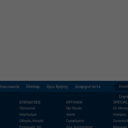
πικοινωνία
Sitemap
Οροι Χρήσης
Διαφημιστείτε
Είσο
Εγγρ
ΕΠΕΝΔΥΣΕΙΣ
ΕΡΓΑΛΕΙΑ
SPECIAL
Πρόσωπα
My Stocks
Dr. Mone
Νέα/Χρήμα
Alerts
Απόψεις
Οδηγός Αγοράς
Γραφήματα
Συνεντεύξ
Εισαγωγές ΧΑ
Λογ. Καταστάσεις
Manager