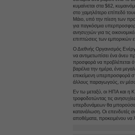
κυμαίνεται στα $62, κυμαινό
στο χαμηλότερο επίπεδό του
Μάιο, υπό την πίεση των πρ
για παγκόσμια υπερπροσφορ
ανησυχιών για τις οικονομικέ
επιπτώσεις των εμπορικών ε
Ο Διεθνής Οργανισμός Ενέργε
να αντιμετωπίσει ένα άνευ π
προσφορά να προβλέπεται ότ
βαρέλια την ημέρα, ένα μεγ
επικείμενη υπερπροσφορά σ
άλλους παραγωγούς, εν μέσω
Εν τω μεταξύ, οι ΗΠΑ και η 
τροφοδοτώντας τις ανησυχίες
υπερδυνάμεων θα μπορούσε 
κατανάλωση. Οι επενδυτές αν
αποθέματα, προκειμένου να λ