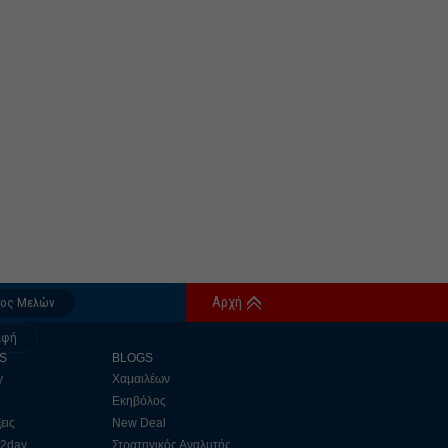
Αρχή
δος Μελών
αφή
S
BLOGS
y
Χαμαιλέων
Εκηβόλος
εις
New Deal
 2day
Στρατηγικός Αναλυτής