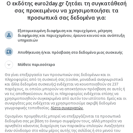
Ο εκδότης euro2day.gr ζητάει τη συγκατάθεσή
σας προκειμένου να χρησιμοποιήσει τα
προσωπικά σας δεδομένα για:
Εξατομικευμένη διαφήμιση και περιεχόμενο, μέτρηση
(21:51 14/10/2025)
διαφήμισης και περιεχομένου, έρευνα κοινού και ανάπτυξη
υπηρεσιών
(11:35 14/10/2025)
Αποθήκευση ή/και πρόσβαση στα δεδομένα μιας συσκευής
(21:57 13/10/2025)
Μάθετε περισσότερα
Θα γίνει επεξεργασία των προσωπικών σας δεδομένων και οι
(12:00 13/10/2025)
πληροφορίες από τη συσκευή σας (cookie, μοναδικά αναγνωριστικά
και άλλα δεδομένα συσκευής) ενδέχεται να κοινοποιηθούν σε 237
παρόχους, οι οποίοι μπορούν να αποκτήσουν πρόσβαση σε αυτές ή
(21:59 10/10/2025)
να τις αποθηκεύσουν. Αυτές οι πληροφορίες ενδέχεται επίσης να
χρησιμοποιηθούν συγκεκριμένα από αυτόν τον ιστότοπο. Εμείς και οι
συνεργάτες μας ενδέχεται να χρησιμοποιούμε ακριβή δεδομένα
ου
(10:43 10/10/2025)
γεωγραφικής τοποθεσίας.
Λίστα συνεργατών.
Ορισμένοι προμηθευτές μπορεί να επεξεργάζονται τα προσωπικά
ός
(21:59 09/10/2025)
δεδομένα σας με βάση το έννομο συμφέρον τους, αλλά μπορείτε να
αρνηθείτε κάνοντας διαχείριση των παρακάτω επιλογών. Αναζητήστε
έναν σύνδεσμο στο κάτω μέρος αυτής της σελίδας ή στο μενού του
ο
(08:36 09/10/2025)