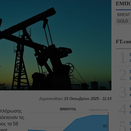
ΕΜΠΟ
BRENT
GOLD
FT.co
1
2
3
Δημοσιεύθηκε:
15 Οκτωβρίου 2025 - 11:14
4
BRENTOIL
Highcharts.com
εκπλήρωσης
έκτειναν τις
5
ος τα 58
80
rent