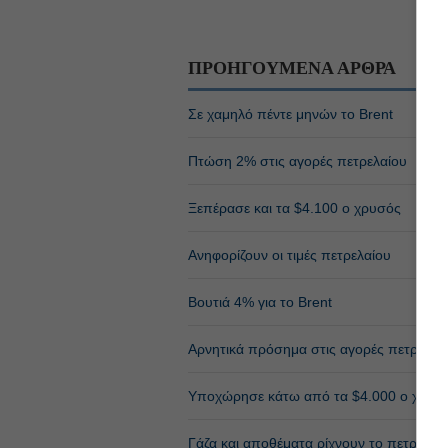
ΠΡΟΗΓΟΥΜΕΝΑ ΑΡΘΡΑ
Σε χαμηλό πέντε μηνών το Brent
Πτώση 2% στις αγορές πετρελαίου
Ξεπέρασε και τα $4.100 ο χρυσός
Ανηφορίζουν οι τιμές πετρελαίου
Bουτιά 4% για τo Βrent
Αρνητικά πρόσημα στις αγορές πετρελαί
Υποχώρησε κάτω από τα $4.000 ο χρυσ
Γάζα και αποθέματα ρίχνουν το πετρέλαι