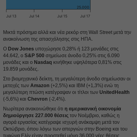
25.000
Jul 13
Jul 14
Jul 15
Jul 17
Μικτά πρόσημα αλλά και νέα ρεκόρ στη Wall Street μετά την
ανακοίνωση της απασχόλησης στις ΗΠΑ.
Ο
Dow Jones
υποχώρησε 0,28% ή 123 μονάδες στις
44.642, ο
S&P 500
σημείωσε άνοδο 0,25% στις 6.090
μονάδες και o
Nasdaq
κινήθηκε υψηλότερα 0,81% στις
19.859 μονάδες.
Στο βιομηχανικό δείκτη, τη μεγαλύτερη άνοδο σημείωσαν οι
μετοχές των
Amazon
(+2,5%) και IBM (+1,3%) ενώ τη
μεγαλύτερη πτώση κατέγραψαν οι τίτλοι των
UnitedHealth
(-5,6%) και
Chevron
(-2,4%).
Νωρίτερα ανακοινώθηκε ότι
η αμερικανική οικονομία
δημιούργησε 227.000 θέσεις
τον Νοέμβριο, καθώς η
αγορά εργασίας κατέγραψε ισχυρή ανάκαμψη μετά τον
Οκτώβριο, όπου λόγω των απεργιών στην Boeing και του
τυφώνα Ελίν είχαν προστεθεί μόνο 36.000 νέες θέσεις