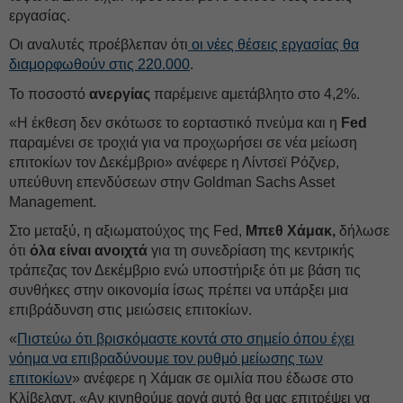
εργασίας.
Οι αναλυτές προέβλεπαν ότι
οι νέες θέσεις εργασίας θα
διαμορφωθούν στις 220.000
.
Το ποσοστό
ανεργίας
παρέμεινε αμετάβλητο στο 4,2%.
«Η έκθεση δεν σκότωσε το εορταστικό πνεύμα και η
Fed
παραμένει σε τροχιά για να προχωρήσει σε νέα μείωση
επιτοκίων τον Δεκέμβριο» ανέφερε η Λίντσεϊ Ρόζνερ,
υπεύθυνη επενδύσεων στην Goldman Sachs Asset
Management.
Στο μεταξύ, η αξιωματούχος της Fed,
Μπεθ Χάμακ,
δήλωσε
ότι
όλα είναι ανοιχτά
για τη συνεδρίαση της κεντρικής
τράπεζας τον Δεκέμβριο ενώ υποστήριξε ότι με βάση τις
συνθήκες στην οικονομία ίσως πρέπει να υπάρξει μια
επιβράδυνση στις μειώσεις επιτοκίων.
«
Πιστεύω ότι βρισκόμαστε κοντά στο σημείο όπου έχει
νόημα να επιβραδύνουμε τον ρυθμό μείωσης των
επιτοκίων
» ανέφερε η Χάμακ σε ομιλία που έδωσε στο
Κλίβελαντ. «Αν κινηθούμε αργά αυτό θα μας επιτρέψει να