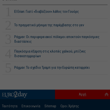
1
El Erian: Γιατί «διαβάζουν» λάθος τον Γουόρς
2
Το πραγματικό μήνυμα της παρέμβασης στο γεν
3
Ράχμαν: Οι περιφερειακοί πόλεμοι αποκτούν παγκόσμιες
διαστάσεις
4
Παγκόσμια έξαρση στις κλοπές χαλκού, μπίζνες
δισεκατομμυρίων
5
Ράχμαν: Το σχέδιο Τραμπ για την Ευρώπη καταρρέει
Αρχή
Ταυτότητα
Επικοινωνία
Sitemap
Οροι Χρήσης