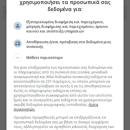
χρησιμοποιήσει τα προσωπικά σας
δεδομένα για:
Προσθέστε το euro2day.gr στο Discover
Εξατομικευμένη διαφήμιση και περιεχόμενο,
μέτρηση διαφήμισης και περιεχομένου, έρευνα
κοινού και ανάπτυξη υπηρεσιών
Αποθήκευση ή/και πρόσβαση στα δεδομένα μιας
συσκευής
Μάθετε περισσότερα
Θα γίνει επεξεργασία των προσωπικών σας δεδομένων και
οι πληροφορίες από τη συσκευή σας (cookie, μοναδικά
αναγνωριστικά και άλλα δεδομένα συσκευής) ενδέχεται να
κοινοποιηθούν σε 237 παρόχους, οι οποίοι μπορούν να
αποκτήσουν πρόσβαση σε αυτές ή να τις αποθηκεύσουν.
Αυτές οι πληροφορίες ενδέχεται επίσης να
χρησιμοποιηθούν συγκεκριμένα από αυτόν τον ιστότοπο.
Εμείς και οι συνεργάτες μας ενδέχεται να χρησιμοποιούμε
ακριβή δεδομένα γεωγραφικής τοποθεσίας.
Λίστα
συνεργατών.
Ορισμένοι προμηθευτές μπορεί να επεξεργάζονται τα
προσωπικά δεδομένα σας με βάση το έννομο συμφέρον
τους, αλλά μπορείτε να αρνηθείτε κάνοντας διαχείριση των