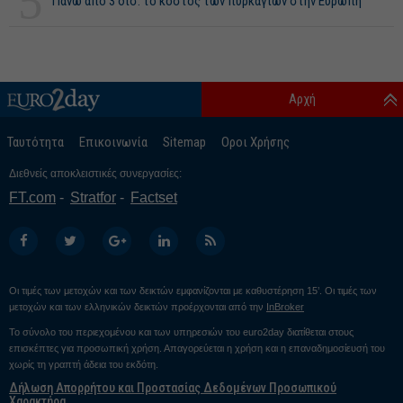
5
Πάνω από 3 δισ. το κόστος των πυρκαγιών στην Ευρώπη
Αρχή
Ταυτότητα
Επικοινωνία
Sitemap
Οροι Χρήσης
Διεθνείς αποκλειστικές συνεργασίες:
FT.com
Stratfor
Factset
Οι τιμές των μετοχών και των δεικτών εμφανίζονται με καθυστέρηση 15’. Οι τιμές των
μετοχών και των ελληνικών δεικτών προέρχονται από την
InBroker
Το σύνολο του περιεχομένου και των υπηρεσιών του euro2day διατίθεται στους
επισκέπτες για προσωπική χρήση. Απαγορεύεται η χρήση και η επαναδημοσίευσή του
χωρίς τη γραπτή άδεια του εκδότη.
Δήλωση Απορρήτου και Προστασίας Δεδομένων Προσωπικού
Χαρακτήρα