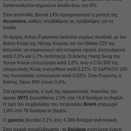
Semiconductor σημειώνει άνοδο άνω του 4%.
Στον αντίποδα, βουτιά 14% πραγματοποιεί η μετοχή της
Accenture,
καθώς υποβάθμισε τις προβλέψεις για τα
έσοδα.
Οι αγορές Ασίας-Ειρηνικού έκλεισαν κυρίως ανοδικά, με τον
δείκτη Kospi της Νότιας Κορέας και τον Nikkei 225 της
Ιαπωνίας να σημειώνουν νέα ιστορικά υψηλά, ενισχυόμενοι
κατά 2,3% και 1,7% αντίστοιχα. Ο δείκτης Hang Seng του
Χονγκ Κονγκ υποχώρησε κατά 1,6%, ενώ ο CSI 300 της
ηπειρωτικής Κίνας ενισχύθηκε κατά 0,21%. Ο S&P/ASX 200
της Αυστραλίας υποχώρησε κατά 0,62%. Στην Ευρώπη, ο
δείκτης Stoxx 600 έπεσε 0,4%.
Στα εμπορεύματα, η τιμή της αμερικανικής ποικιλίας του
αργού (
WTI
) διολισθαίνει 2,5% στα 74,8 δολάρια το βαρέλι.
Η τιμή του συμβολαίου του πετρελαίου
Brent
υποχωρεί
1,8% στα 78 δολάρια το βαρέλι.
Ο
χρυσός
βουτάει 2,1% στις 4.289 δολάρια ανά ουγκιά.
Στην αγορά συναλλάγματος, το
δολάριο
ενισχύεται έναντι