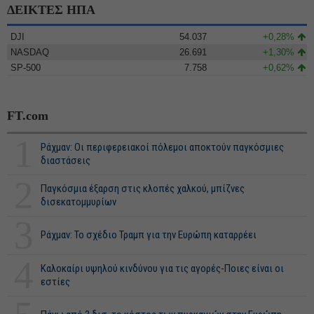
ΔΕΙΚΤΕΣ ΗΠΑ
DJI
54.037
+0,28%
NASDAQ
26.691
+1,30%
SP-500
7.758
+0,62%
FT.com
1
Ράχμαν: Οι περιφερειακοί πόλεμοι αποκτούν παγκόσμιες
διαστάσεις
2
Παγκόσμια έξαρση στις κλοπές χαλκού, μπίζνες
δισεκατομμυρίων
3
Ράχμαν: Το σχέδιο Τραμπ για την Ευρώπη καταρρέει
4
Καλοκαίρι υψηλού κινδύνου για τις αγορές-Ποιες είναι οι
εστίες