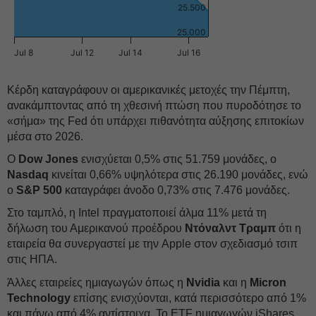
25.500
25.000
Jul 8
Jul 12
Jul 14
Jul 16
Κέρδη καταγράφουν οι αμερικανικές μετοχές την Πέμπτη,
ανακάμπτοντας από τη χθεσινή πτώση που πυροδότησε το
«σήμα» της Fed ότι υπάρχει πιθανότητα αύξησης επιτοκίων
μέσα στο 2026.
O
Dow Jones
ενισχύεται 0,5% στις 51.759 μονάδες, ο
Nasdaq
κινείται 0,66% υψηλότερα στις 26.190 μονάδες, ενώ
ο
S&P 500
καταγράφει άνοδο 0,73% στις 7.476 μονάδες.
Στο ταμπλό, η Intel πραγματοποιεί άλμα 11% μετά τη
δήλωση του Αμερικανού προέδρου
Ντόναλντ Τραμπ
ότι η
εταιρεία θα συνεργαστεί με την Apple στον σχεδιασμό τσιπ
στις ΗΠΑ.
Άλλες εταιρείες ημιαγωγών όπως η
Nvidia
και η
Micron
Technology
επίσης ενισχύονται, κατά περισσότερο από 1%
και πάνω από 4% αντίστοιχα. Το ETF ημιαγωγών iShares