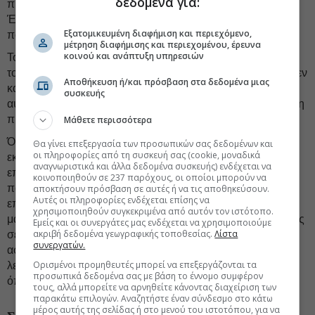
δεδομένα για:
πρωθυπουργού Αλέξη Τσίπρα από το βήμα της Διεθνούς
Έκθεσης στη Θεσσαλονίκη, να έχουν επεκταθεί συμβάσεις
Εξατομικευμένη διαφήμιση και περιεχόμενο,
που θα αφορούν έναν σημαντικό αριθμό εργαζομένων.
μέτρηση διαφήμισης και περιεχομένου, έρευνα
κοινού και ανάπτυξη υπηρεσιών
Το εγχείρημα δεν είναι εύκολο καθώς ιδιαίτερα στον κλάδο
του
τουρισμού,
για τους εργαζόμενους οι οποίοι σήμερα δεν
Αποθήκευση ή/και πρόσβαση στα δεδομένα μιας
καλύπτονται από τη σύμβαση που έχει υπογραφεί, οι
συσκευής
αυξήσεις που θα πρέπει να δοθούν είναι σημαντικές και ήδη
προκαλούν αντιδράσεις από τους εργοδότες.
Μάθετε περισσότερα
Όπως αντιδράσεις έχουν εκδηλωθεί και από κάποιους
Θα γίνει επεξεργασία των προσωπικών σας δεδομένων και
οι πληροφορίες από τη συσκευή σας (cookie, μοναδικά
εκπροσώπους των ευρωπαϊκών θεσμών, οι οποίοι
αναγνωριστικά και άλλα δεδομένα συσκευής) ενδέχεται να
επισημαίνουν ότι η κατάργηση του υποκατώτατου μισθού
κοινοποιηθούν σε 237 παρόχους, οι οποίοι μπορούν να
παράλληλα με τις ενέργειες του υπουργείου Εργασίας για
αποκτήσουν πρόσβαση σε αυτές ή να τις αποθηκεύσουν.
Αυτές οι πληροφορίες ενδέχεται επίσης να
επίσπευση της αύξησης του κατώτατου μισθού αλλά και
χρησιμοποιηθούν συγκεκριμένα από αυτόν τον ιστότοπο.
μαζική επέκταση κλαδικών συμβάσεων με πιθανές αυξήσεις
Εμείς και οι συνεργάτες μας ενδέχεται να χρησιμοποιούμε
ακριβή δεδομένα γεωγραφικής τοποθεσίας.
Λίστα
σε ομάδες εργαζομένων
ακόμη και πάνω από 250 ευρώ
,
συνεργατών.
αφενός δίνουν κακό μήνυμα στις αγορές, αφετέρου,
Ορισμένοι προμηθευτές μπορεί να επεξεργάζονται τα
λειτουργούν κόντρα σε κορυφαία μακροοικονομικά μεγέθη,
προσωπικά δεδομένα σας με βάση το έννομο συμφέρον
όπως η ανταγωνιστικότητα και η παραγωγικότητα.
τους, αλλά μπορείτε να αρνηθείτε κάνοντας διαχείριση των
παρακάτω επιλογών. Αναζητήστε έναν σύνδεσμο στο κάτω
μέρος αυτής της σελίδας ή στο μενού του ιστοτόπου, για να