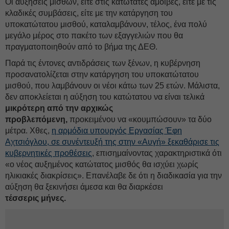
Οι αυξήσεις μισθών, είτε στις κατώτατες αμοιβές, είτε με τις
κλαδικές συμβάσεις, είτε με την κατάργηση του
υποκατώτατου μισθού, καταλαμβάνουν, τέλος, ένα πολύ
μεγάλο μέρος στο πακέτο των εξαγγελιών που θα
πραγματοποιηθούν από το βήμα της ΔΕΘ.
Παρά τις έντονες αντιδράσεις των ξένων, η κυβέρνηση
προσανατολίζεται στην κατάργηση του υποκατώτατου
μισθού, που λαμβάνουν οι νέοι κάτω των 25 ετών. Μάλιστα,
δεν αποκλείεται η αύξηση του κατώτατου να είναι τελικά
μικρότερη από την αρχικώς
προβλεπόμενη,
προκειμένου να «κουμπώσουν» τα δύο
μέτρα. Χθες,
η αρμόδια υπουργός Εργασίας Έφη
Αχτσιόγλου, σε συνέντευξή της στην «Αυγή» ξεκαθάρισε τις
κυβερνητικές προθέσεις
, επισημαίνοντας χαρακτηριστικά ότι
«ο νέος αυξημένος κατώτατος μισθός θα ισχύει χωρίς
ηλικιακές διακρίσεις». Επανέλαβε δε ότι η διαδικασία για την
αύξηση θα ξεκινήσει άμεσα και θα διαρκέσει
τέσσερις μήνες.