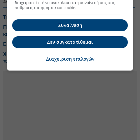
ΣΧΕΤΙΚΑ ΘΕΜΑΤΑ
διαχειριστείτε ή να ανακαλέσετε τη συναίνεσή σας στις
ρυθμίσεις απορρήτου και cookie.
Τι αλλάζει το χωροταξικό στις τουριστικές επενδύσεις
Συναίνεση
Πληθωρισμός 3,4% με ανατιμήσεις-φωτιά σε βενζίνη
και πετρέλαιο κίνησης
Δεν συγκατατίθεμαι
Ελεγχόμενες ρευστοποιήσεις στο χρηματιστήριο
Χρηματιστήριο: Ποιες μετοχές και κλάδοι έχουν ακόμη
Διαχείριση επιλογών
περιθώρια ανόδου