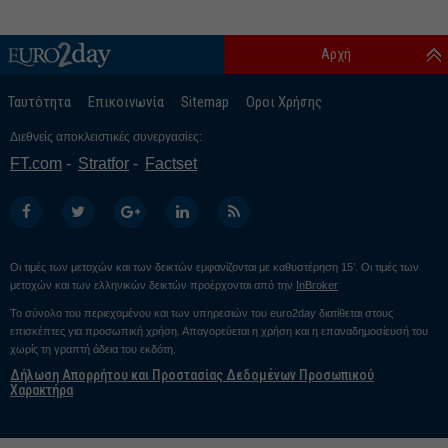
Αρχή
Ταυτότητα
Επικοινωνία
Sitemap
Οροι Χρήσης
Διεθνείς αποκλειστικές συνεργασίες:
FT.com
Stratfor
Factset
Οι τιμές των μετοχών και των δεικτών εμφανίζονται με καθυστέρηση 15’. Οι τιμές των
μετοχών και των ελληνικών δεικτών προέρχονται από την
InBroker
Το σύνολο του περιεχομένου και των υπηρεσιών του euro2day διατίθεται στους
επισκέπτες για προσωπική χρήση. Απαγορεύεται η χρήση και η επαναδημοσίευσή του
χωρίς τη γραπτή άδεια του εκδότη.
Δήλωση Απορρήτου και Προστασίας Δεδομένων Προσωπικού
Χαρακτήρα